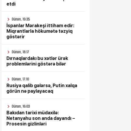
etdi
Dünən, 19:35
İspanlar Mərakeşi ittiham edir:
Miqrantlarla hökumətə təzyiq
göstərir
Dünən, 18:17
Dırnaqlardakı bu xətlər ürək
problemlərini göstərə bilər
Dünən, 17:10
Rusiya qalib gələrsə, Putin xalqa
görün nə paylayacaq
Dünən, 16:03
Bakıdan tarixi müdaxilə:
Netanyahu son anda dayandı –
Prosesin gizlinləri