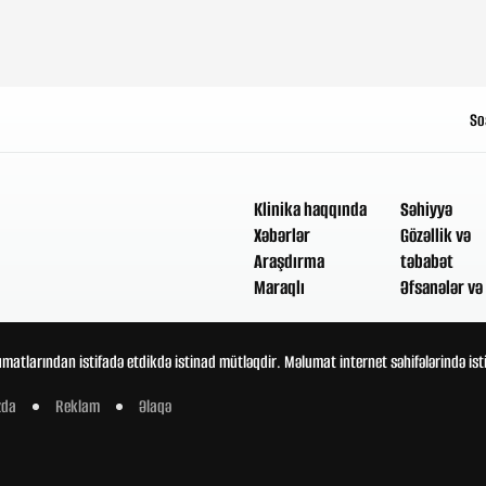
So
Klinika haqqında
Səhiyyə
Xəbərlər
Gözəllik və
Araşdırma
təbabət
Maraqlı
Əfsanələr və 
umatlarından istifadə etdikdə istinad mütləqdir. Məlumat internet səhifələrində is
zda
Reklam
Əlaqə