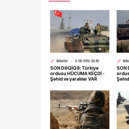
Xəbərlər
4-06-2019, 00:45
Xəbə
SON DƏQİQƏ: Türkiyə
SON 
ordusu HÜCUMA KEÇDİ -
ordu
Şəhid və yaralılar VAR
Şəhid