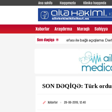
Ana səhifə
Haqqımızda
Klinika haqqında
Xəbərlər
Araşdırma
Maraqlı
Səhiyyə
Son dəqiqə
Pezeşkianın istefası ilə bağlı açıqlama: Dərhal Xamen
SON DƏQİQƏ: Türk ordus
Xəbərlər
28-06-2019, 12:40