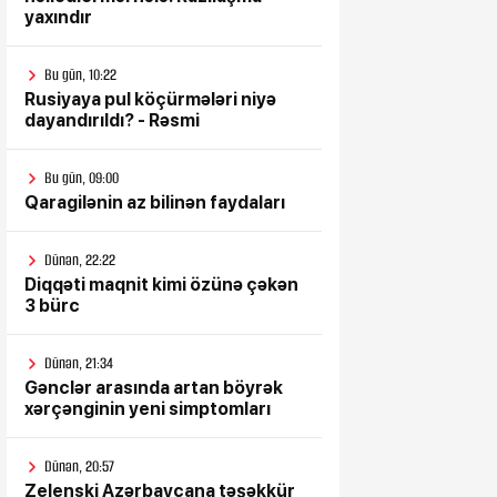
yaxındır
Bu gün, 10:22
Rusiyaya pul köçürmələri niyə
dayandırıldı? - Rəsmi
Bu gün, 09:00
Qaragilənin az bilinən faydaları
Dünən, 22:22
Diqqəti maqnit kimi özünə çəkən
3 bürc
Dünən, 21:34
Gənclər arasında artan böyrək
xərçənginin yeni simptomları
Dünən, 20:57
Zelenski Azərbaycana təşəkkür