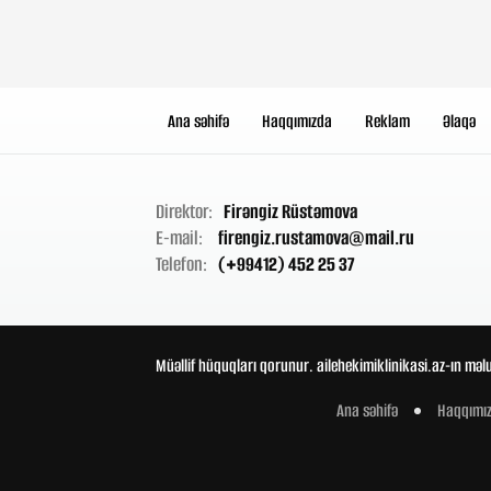
Ana səhifə
Haqqımızda
Reklam
Əlaqə
Direktor:
Firəngiz Rüstəmova
E-mail:
firengiz.rustamova@mail.ru
Telefon:
(+99412) 452 25 37
Müəllif hüquqları qorunur. ailehekimiklinikasi.az-ın məl
Ana səhifə
Haqqımı