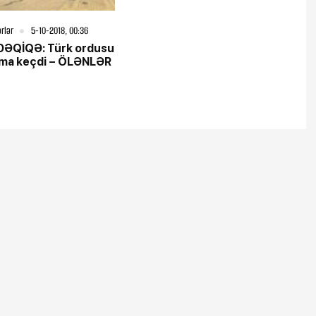
rlər
5-10-2018, 00:36
DƏQİQƏ: Türk ordusu
ma keçdi – ÖLƏNLƏR