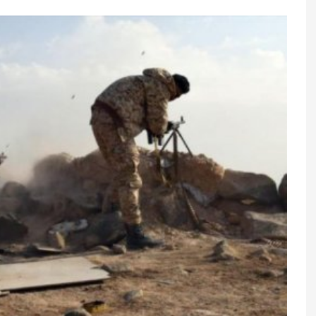
z bilinən faydaları
Pezeşkianın istefası ilə bağlı
açıqlama: Dərhal Xameneidən
üzr istənilməlidir