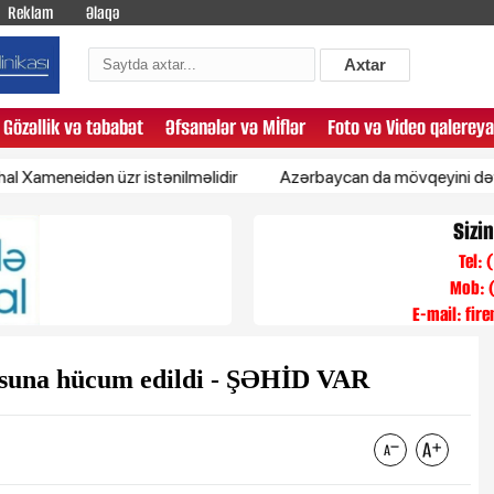
Reklam
Əlaqə
Axtar
Gözəllik və təbabət
Əfsanələr və Mİflər
Foto və Video qalereya
eidən üzr istənilməlidir
Azərbaycan da mövqeyini dəyişəcək 
Sizi
Tel:
Mob: 
E-mail:
fir
una hücum edildi - ŞƏHİD VAR