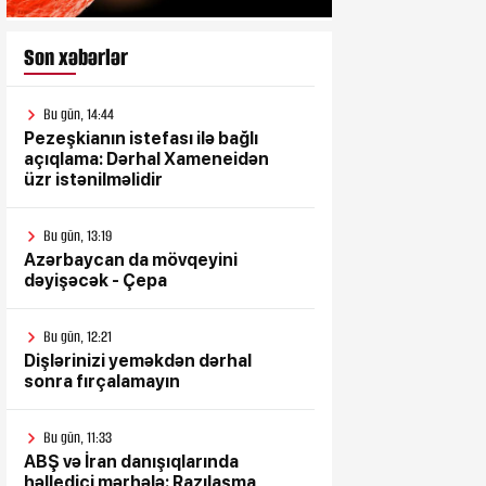
Son xəbərlər
Bu gün, 14:44
Pezeşkianın istefası ilə bağlı
açıqlama: Dərhal Xameneidən
üzr istənilməlidir
Bu gün, 13:19
Azərbaycan da mövqeyini
dəyişəcək - Çepa
Bu gün, 12:21
Dişlərinizi yeməkdən dərhal
sonra fırçalamayın
Bu gün, 11:33
ABŞ və İran danışıqlarında
həlledici mərhələ: Razılaşma