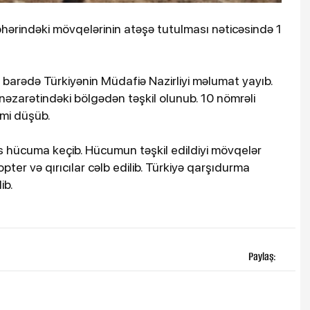
əhərindəki mövqelərinin atəşə tutulması nəticəsində 1
barədə Türkiyənin Müdafiə Nazirliyi məlumat yayıb.
 nəzarətindəki bölgədən təşkil olunub. 10 nömrəli
mi düşüb.
 hücuma keçib. Hücumun təşkil edildiyi mövqelər
opter və qırıcılar cəlb edilib. Türkiyə qarşıdurma
ib.
Paylaş: