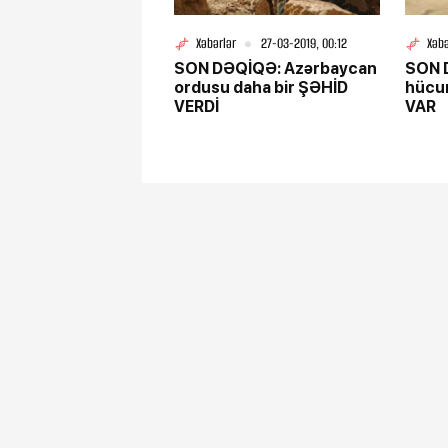
Xəbərlər
27-03-2019, 00:12
Xəbə
SON DƏQİQƏ: Azərbaycan
SON 
ordusu daha bir ŞƏHİD
hücu
VERDİ
VAR