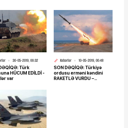
rlər
30-05-2019, 00:32
Xəbərlər
10-05-2019, 00:48
DƏQİQƏ: Türk
SON DƏQİQƏ: Türkiyə
suna HÜCUM EDİLDİ -
ordusu erməni kəndini
lər var
RAKETLƏ VURDU –
Yaralılar var