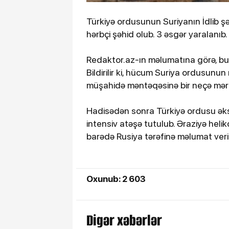
Türkiyə ordusunun Suriyanın İdlib ş
hərbçi şəhid olub. 3 əsgər yaralanıb.
Redaktor.az-ın məlumatına görə, bu 
Bildirilir ki, hücum Suriya ordusunun
müşahidə məntəqəsinə bir neçə mər
Hadisədən sonra Türkiyə ordusu əks
intensiv atəşə tutulub. Əraziyə helik
barədə Rusiya tərəfinə məlumat veril
Oxunub: 2 603
Digər xəbərlər