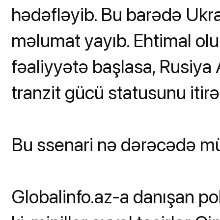
hədəfləyib. Bu barədə Ukra
məlumat yayıb. Ehtimal olun
fəaliyyətə başlasa, Rusiya 
tranzit gücü statusunu itir
Bu ssenari nə dərəcədə 
Globalinfo.az-a danışan po