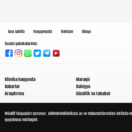
Ana səhifə
Haqqımızda
Reklam
Əlaqə
Sosial şəbəkələrimiz:
Klinika haqqında
Maraqlı
Xəbərlər
Səhiyyə
Araşdırma
Gözəllik və təbabət
Müəllif hüquqları qorunur. ailehekimiklinikasi.az-ın məlumatlarından istifadə e
qoyulması mütləqdir.