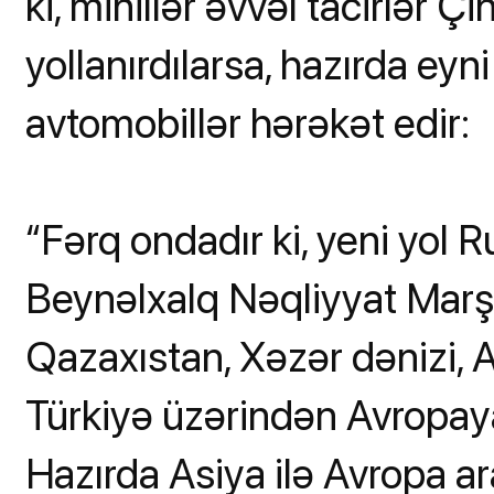
ki, minillər əvvəl tacirlər 
yollanırdılarsa, hazırda eyn
avtomobillər hərəkət edir:
“Fərq ondadır ki, yeni yol 
Beynəlxalq Nəqliyyat Marşr
Qazaxıstan, Xəzər dənizi,
Türkiyə üzərindən Avropaya
Hazırda Asiya ilə Avropa a