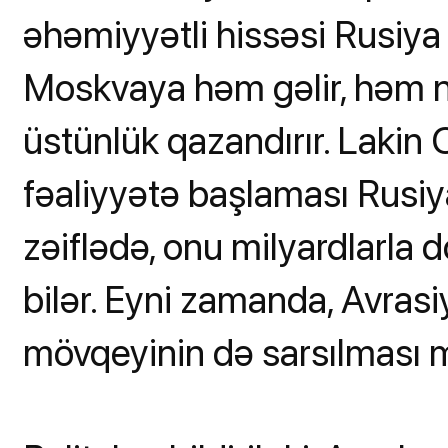
əhəmiyyətli hissəsi Rusiya 
Moskvaya həm gəlir, həm n
üstünlük qazandırır. Lakin 
fəaliyyətə başlaması Rusiya
zəiflədə, onu milyardlarla 
bilər. Eyni zamanda, Avrasi
mövqeyinin də sarsılması