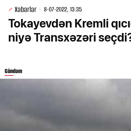
Xəbərlər
8-07-2022, 13:35
Tokayevdən Kremli qıcı
niyə Transxəzəri seçdi
Gündəm