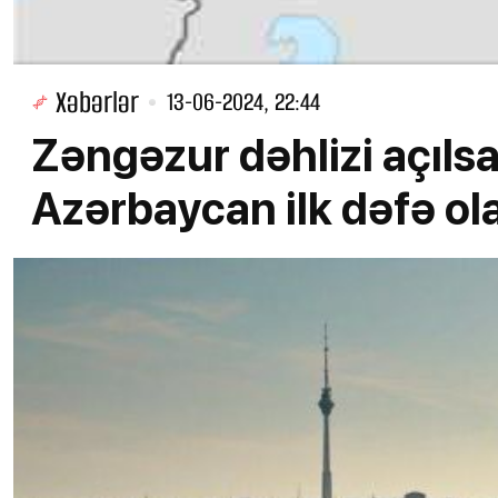
Xəbərlər
13-06-2024, 22:44
Zəngəzur dəhlizi açıls
Azərbaycan ilk dəfə ola