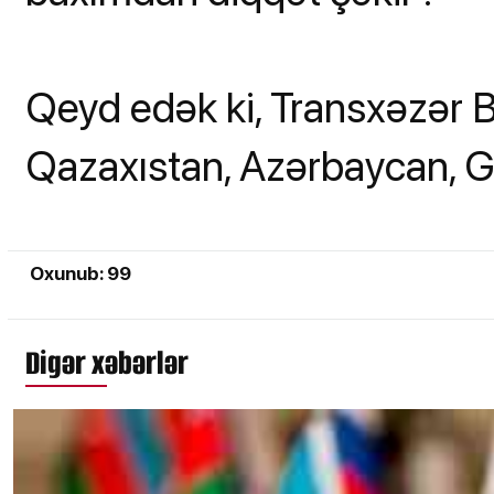
Qeyd edək ki, Transxəzər 
Qazaxıstan, Azərbaycan, G
Oxunub: 99
Digər xəbərlər