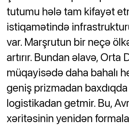
tutumu hələ tam kifayət et
istiqamətində infrastruktur
var. Marşrutun bir neçə ölk
artırır. Bundan əlavə, Orta 
müqayisədə daha bahalı h
geniş prizmadan baxdıqda g
logistikadan getmir. Bu, Av
xəritəsinin yenidən formala