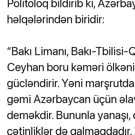
Politoloq bildirib ki, Azər
həlqələrindən biridir:
“Bakı Limanı, Bakı-Tbilisi-
Ceyhan boru kəməri ölkənin
gücləndirir. Yəni marşrutd
gəmi Azərbaycan üçün əlav
deməkdir. Bununla yanaşı,
çətinliklər də qalmaqdadır