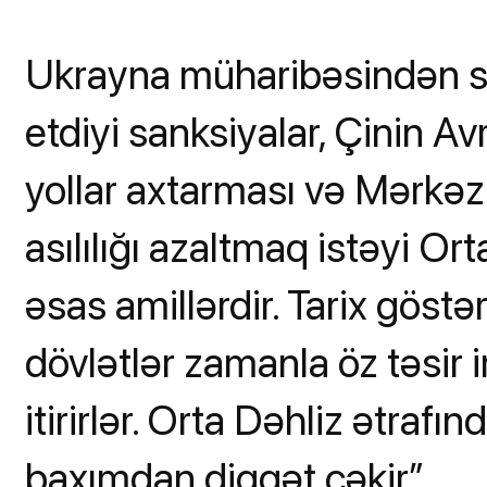
Ukrayna müharibəsindən s
etdiyi sanksiyalar, Çinin Av
yollar axtarması və Mərkəz
asılılığı azaltmaq istəyi Or
əsas amillərdir. Tarix göstər
dövlətlər zamanla öz təsir i
itirirlər. Orta Dəhliz ətra
baxımdan diqqət çəkir”.