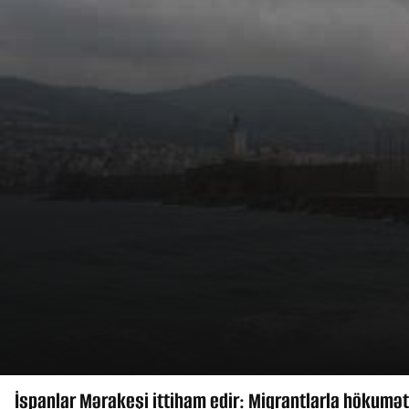
İspanlar Mərakeşi ittiham edir: Miqrantlarla hökumət