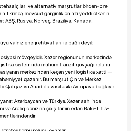
istehsalçıları və alternativ marşrutlar birdən-birə
rin fikrincə, mövcud gərginlik ən azı yeddi ölkənin
r: ABŞ, Rusiya, Norveç, Braziliya, Kanada,
ü yalnız enerji ehtiyatları ilə bağlı deyil:
eosiyasi mövqeyidir. Xəzər regionunun mərkəzində
gistika sistemində mühüm tranzit qovşağı rolunu
rasiyanın mərkəzindən keçən yeni logistika xətti —
həmiyyət qazanır. Bu marşrut Çin və Mərkəzi
bi Qafqaz və Anadolu vasitəsilə Avropaya bağlayır.
yanır: Azərbaycan və Türkiyə. Xəzər sahilində
ı və Aralıq dənizinə çıxış təmin edən Bakı-Tiflis-
mentlərindəndir.
 strateji körpü rolunu oynayır.