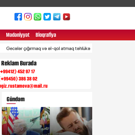
Mədənİyyət
Bİoqrafİya
 çığırmaq və əl-qol atmaq təhlükəli xəstəliyin əlaməti ola bilər
n Reklam Burada
 (+99412) 452 97 17
(+99450) 386 38 02
engiz.rustamova@mail.ru
Gündəm