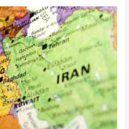
vləri bel üçün
ABŞ-la 7,5 milyardlıq saziş:
toped açıqladı
Azərbaycan nələr alacaq?