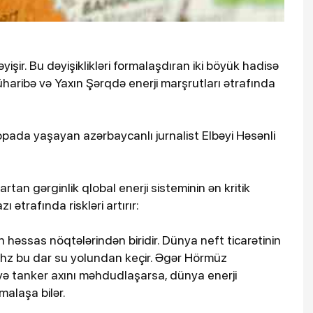
əyişir. Bu dəyişiklikləri formalaşdıran iki böyük hadisə
aribə və Yaxın Şərqdə enerji marşrutları ətrafında
ropada yaşayan azərbaycanlı jurnalist Elbəyi Həsənli
 artan gərginlik qlobal enerji sisteminin ən kritik
 ətrafında riskləri artırır:
n həssas nöqtələrindən biridir. Dünya neft ticarətinin
əhz bu dar su yolundan keçir. Əgər Hörmüz
ə tanker axını məhdudlaşarsa, dünya enerji
malaşa bilər.