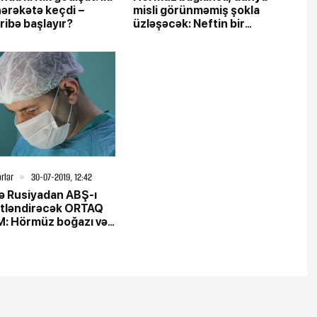
hərəkətə keçdi –
misli görünməmiş şokla
ibə başlayır?
üzləşəcək: Neftin bir
bareli...
rlər
30-07-2019, 12:42
və Rusiyadan ABŞ-ı
tləndirəcək ORTAQ
: Hörmüz boğazı və
okeanında...