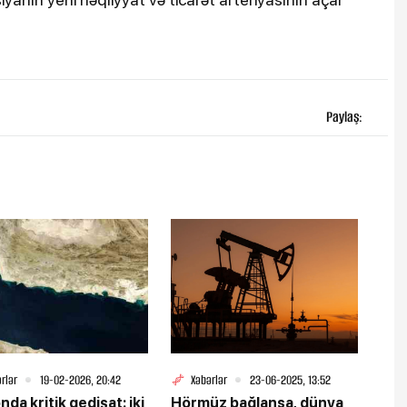
Paylaş:
rlər
19-02-2026, 20:42
Xəbərlər
23-06-2025, 13:52
nda kritik gedişat: iki
Hörmüz bağlansa, dünya