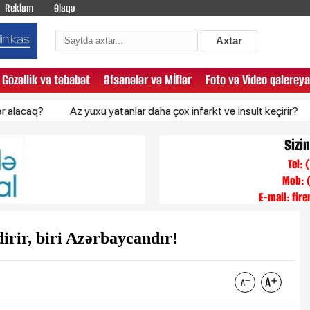
Reklam
Əlaqə
Axtar
Gözəllik və təbabət
Əfsanələr və Mİflər
Foto və Video qalereya
Az yuxu yatanlar daha çox infarkt və insult keçirir?
Gecələr
Sizi
Tel:
Mob: 
E-mail:
fir
dirir, biri Azərbaycandır!