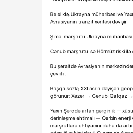
Beləliklə, Ukrayna müharibəsi və Yaxın
Avrasiyanın tranzit xəritəsi dəyişir.
Şimal marşrutu Ukrayna müharibəsi il
Cənub marşrutu isə Hörmüz riski ilə s
Bu şəraitdə Avrasiyanın mərkəzindən
çevrilir.
Başqa sözlə, XXI əsrin dəyişən geopo
görünür: Xəzər → Cənubi Qafqaz →
Yaxın Şərqdə artan gərginlik — xüsus
dərinləşmə ehtimalı — Qərbin enerji 
marşrutlara ehtiyacını daha da artırı
edən ölkə kimi deyil. O, həm də Avras