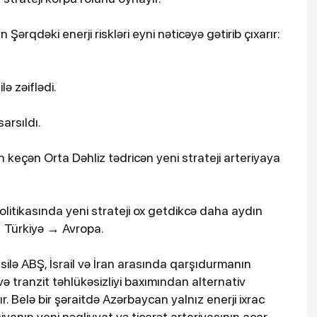
 Şərqdəki enerji riskləri eyni nəticəyə gətirib çıxarır:
ə zəiflədi.
arsıldı.
 keçən Orta Dəhliz tədricən yeni strateji arteriyaya
litikasında yeni strateji ox getdikcə daha aydın
 Türkiyə → Avropa.
ilə ABŞ, İsrail və İran arasında qarşıdurmanın
və tranzit təhlükəsizliyi baxımından alternativ
r. Belə bir şəraitdə Azərbaycan yalnız enerji ixrac
iyanın yeni nəqliyyat və ticarət arteriyasının açar