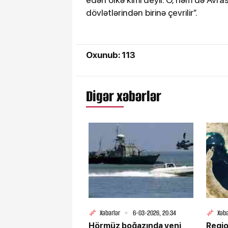
dövlətlərindən birinə çevrilir”.
Oxunub: 113
Digər xəbərlər
Xəbərlər
6-03-2026, 20:34
Xəbə
Hörmüz boğazında yeni
Regio