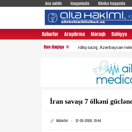
Ana səhifə
Haqqımızda
Klinika haqqında
Xəbərlər
Araşdırma
Maraqlı
Səhiyyə
Son dəqiqə
ABŞ-la 7,5 milyardlıq saziş: Azərbaycan nələr alacaq?
İran savaşı 7 ölkəni güclən
Xəbərlər
12-03-2026, 19:44