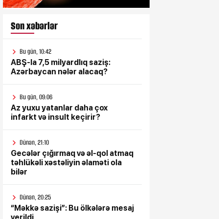
Son xəbərlər
Bu gün, 10:42
ABŞ-la 7,5 milyardlıq saziş:
Azərbaycan nələr alacaq?
Bu gün, 09:06
Az yuxu yatanlar daha çox
infarkt və insult keçirir?
Dünən, 21:10
Gecələr çığırmaq və əl-qol atmaq
təhlükəli xəstəliyin əlaməti ola
bilər
Dünən, 20:25
“Məkkə sazişi”: Bu ölkələrə mesaj
verildi