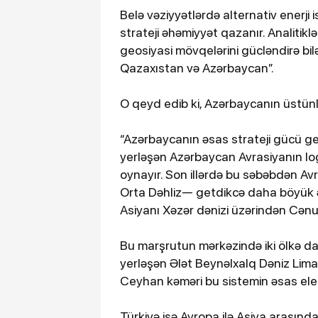
Belə vəziyyətlərdə alternativ enerji 
strateji əhəmiyyət qazanır. Analitiklə
geosiyasi mövqelərini gücləndirə bilə
Qazaxıstan və Azərbaycan”.
O qeyd edib ki, Azərbaycanın üstünlüy
“Azərbaycanın əsas strateji gücü g
yerləşən Azərbaycan Avrasiyanın lo
oynayır. Son illərdə bu səbəbdən Av
Orta Dəhliz— getdikcə daha böyük ə
Asiyanı Xəzər dənizi üzərindən Cənu
Bu marşrutun mərkəzində iki ölkə da
yerləşən Ələt Beynəlxalq Dəniz Liman
Ceyhan kəməri bu sistemin əsas ele
Türkiyə isə Avropa ilə Asiya arasında