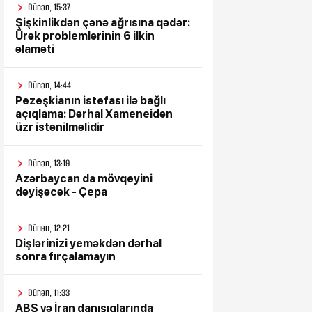
Dünən, 15:37
Şişkinlikdən çənə ağrısına qədər:
Ürək problemlərinin 6 ilkin
əlaməti
Dünən, 14:44
Pezeşkianın istefası ilə bağlı
açıqlama: Dərhal Xameneidən
üzr istənilməlidir
Dünən, 13:19
Azərbaycan da mövqeyini
dəyişəcək - Çepa
Dünən, 12:21
Dişlərinizi yeməkdən dərhal
sonra fırçalamayın
Dünən, 11:33
ABŞ və İran danışıqlarında