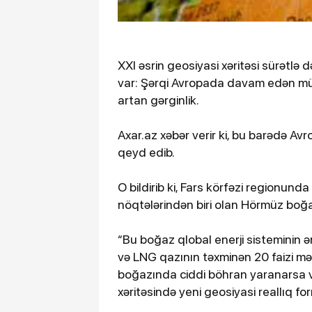
XXI əsrin geosiyasi xəritəsi sürətlə d
var: Şərqi Avropada davam edən müh
artan gərginlik.
Axar.az xəbər verir ki, bu barədə Av
qeyd edib.
O bildirib ki, Fars körfəzi regionunda
nöqtələrindən biri olan Hörmüz boğazı
“Bu boğaz qlobal enerji sisteminin ə
və LNG qazının təxminən 20 faizi m
boğazında ciddi böhran yaranarsa v
xəritəsində yeni geosiyasi reallıq for