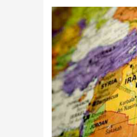
Hansı idman nö
zərərlidir? - Or