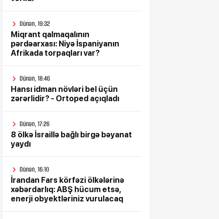
Dünən, 19:32
Miqrant qalmaqalının
pərdəarxası: Niyə İspaniyanın
Afrikada torpaqları var?
Dünən, 18:46
Hansı idman növləri bel üçün
zərərlidir? - Ortoped açıqladı
Dünən, 17:26
8 ölkə İsraillə bağlı birgə bəyanat
yaydı
Dünən, 16:10
İrandan Fars körfəzi ölkələrinə
xəbərdarlıq: ABŞ hücum etsə,
enerji obyektləriniz vurulacaq