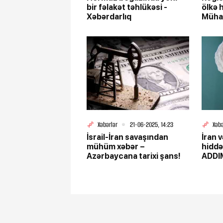
bir fəlakət təhlükəsi -
ölkə 
Xəbərdarlıq
Mühar
Xəbərlər
21-06-2025, 14:23
Xəbə
İsrail-İran savaşından
İran 
mühüm xəbər –
hiddə
Azərbaycana tarixi şans!
ADDIM
Hind 