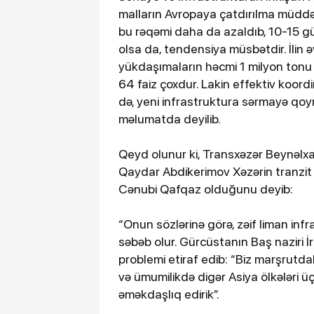
malların Avropaya çatdırılma müddə
bu rəqəmi daha da azaldıb, 10-15 gün
olsa da, tendensiya müsbətdir. İlin
yükdaşımaların həcmi 1 milyon tonu 
64 faiz çoxdur. Lakin effektiv koordi
də, yeni infrastruktura sərmayə qo
məlumatda deyilib.
Qeyd olunur ki, Transxəzər Beynəlxa
Qaydar Abdikerimov Xəzərin tranzit
Cənubi Qafqaz olduğunu deyib:
“Onun sözlərinə görə, zəif liman inf
səbəb olur. Gürcüstanın Baş naziri İ
problemi etiraf edib: “Biz marşrutd
və ümumilikdə digər Asiya ölkələri 
əməkdaşlıq edirik”.