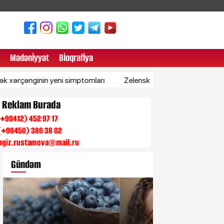
Mədənİyyət
Bİoqrafİya
inin yeni simptomları
Zelenski Azərbaycana təşəkkür etdi
n Reklam Burada
 (+99412) 452 97 17
(+99450) 386 38 02
engiz.rustamova@mail.ru
Gündəm