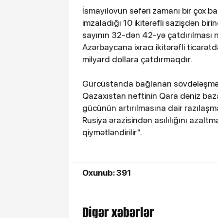
İsmayılovun səfəri zamanı bir çox 
imzaladığı 10 ikitərəfli sazişdən biri
sayının 32-dən 42-yə çatdırılması nə
Azərbaycana ixracı ikitərəfli ticarə
milyard dollara çatdırmaqdır.
Gürcüstanda bağlanan sövdələşməl
Qazaxıstan neftinin Qara dəniz baza
gücünün artırılmasına dair razılaşm
Rusiya ərazisindən asılılığını azalt
qiymətləndirilir".
Oxunub: 391
Digər xəbərlər