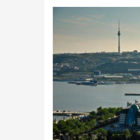
Dırnaqlardakı 
problemlərini 