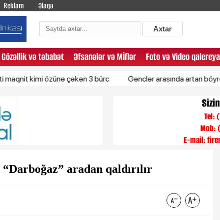
Reklam
Əlaqə
Axtar
Gözəllik və təbabət
Əfsanələr və Mİflər
Foto və Video qalereya
imi özünə çəkən 3 bürc
Gənclər arasında artan böyrək xərçəng
Sizi
Tel:
Mob: 
E-mail:
fir
: “Darboğaz” aradan qaldırılır