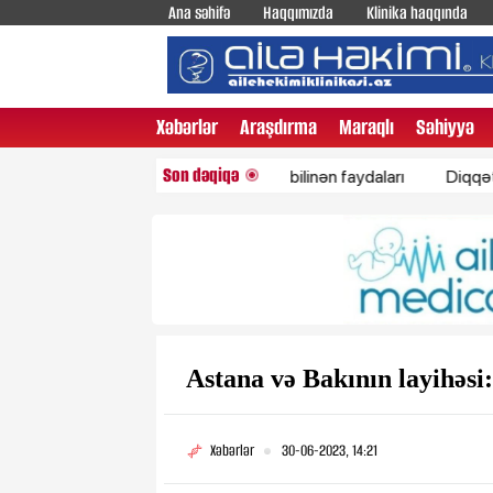
Ana səhifə
Haqqımızda
Klinika haqqında
Xəbərlər
Araşdırma
Maraqlı
Səhiyyə
Son dəqiqə
Qaragilənin az bilinən faydaları
Diqqəti maqnit k
Astana və Bakının layihəsi
Xəbərlər
30-06-2023, 14:21