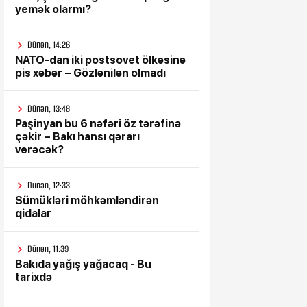
yemək olarmı?
Dünən, 14:26
NATO-dan iki postsovet ölkəsinə
pis xəbər – Gözlənilən olmadı
Dünən, 13:48
Paşinyan bu 6 nəfəri öz tərəfinə
çəkir – Bakı hansı qərarı
verəcək?
Dünən, 12:33
Sümükləri möhkəmləndirən
qidalar
Dünən, 11:39
Bakıda yağış yağacaq - Bu
tarixdə