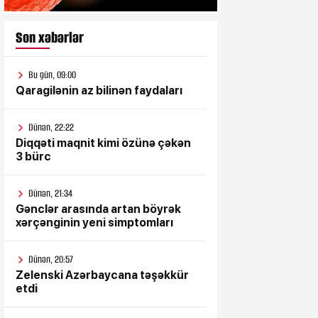
Son xəbərlər
Bu gün, 09:00
Qaragilənin az bilinən faydaları
Dünən, 22:22
Diqqəti maqnit kimi özünə çəkən
3 bürc
Dünən, 21:34
Gənclər arasında artan böyrək
xərçənginin yeni simptomları
Dünən, 20:57
Zelenski Azərbaycana təşəkkür
etdi