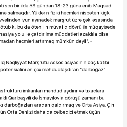
ti son bir ildə 53 gündən 18-23 günə enib. Məqsəd
ə salmaqdır. Yüklərin fiziki həcmləri nisbətən kiçik
 əvvəlindən iyun ayınadək marşrut üzrə çəki əsasında
ötüb ki, bu da ötən ilin müvafiq dövrü ilə müqayisədə
nasiya yolu ilə çatdırılma müddətləri azaldıla bilsə
ymadan həcmləri artırmaq mümkün deyil", -
lq Nəqliyyat Marşrutu Assosiasiyasının baş katibi
 potensialını ən çox məhdudlaşdıran “darboğaz”
rastrukturu imkanları məhdudlaşdırır və tıxaclara
rakli Qaribaşvili də İsmayılovla görüşü zamanı bu
akı darboğazları aradan qaldırmaq və Orta Asiya, Çin
üçün Orta Dəhlizi daha da cəlbedici etmək üçün