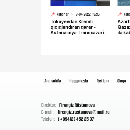
Xəbərlər
8-07-2022, 13:35
Xəbə
Tokayevdən Kremli
Azər
qıcıqlandıran qərar -
Qazax
Astana niyə Transxəzəri
ilə ka
seçdi?
Ana səhifə
Haqqımızda
Reklam
Əlaqə
Direktor:
Firəngiz Rüstəmova
E-mail:
firengiz.rustamova@mail.ru
Telefon:
(+99412) 452 25 37