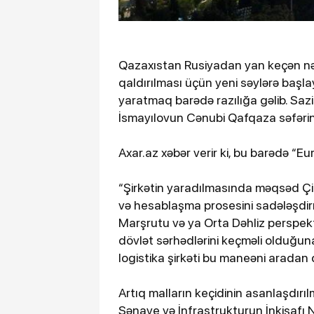
Qazaxıstan Rusiyadan yan keçən nəq
qaldırılması üçün yeni səylərə başla
yaratmaq barədə razılığa gəlib. Sazi
İsmayılovun Cənubi Qafqaza səfərin
Axar.az xəbər verir ki, bu barədə “E
“Şirkətin yaradılmasında məqsəd Çi
və hesablaşma prosesini sadələşdir
Marşrutu və ya Orta Dəhliz perspektiv
dövlət sərhədlərini keçməli olduğu
logistika şirkəti bu maneəni aradan 
Artıq malların keçidinin asanlaşdırı
Sənaye və İnfrastrukturun İnkişafı Na