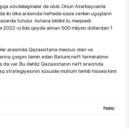
başqa sövdələşmələr də olub. Onun Azərbaycanla
ndə iki ölkə arasında həftədə icazə verilən uçuşların
zərdə tutulur. Astana bildirir ki, məqsədi
tdə 2022-ci ildə qeydə alınan 500 milyon dollardan 1
ər arasında Qazaxıstana məxsus olan və
rına çıxışını təmin edən Batumi neft terminalının
a da var. Bu dəhliz Qazaxıstanın neft ixracında
maq strategiyasının xüsusilə mühüm tərkib hissəsi kimi
Paylaş: