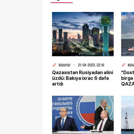
Xəbərlər
21-04-2023, 22:18
Xəbə
Qazaxıstan Rusiyadan əlini
“Dost
üzdü: Bakıya ixrac 6 dəfə
birgə
artdı
QAZ