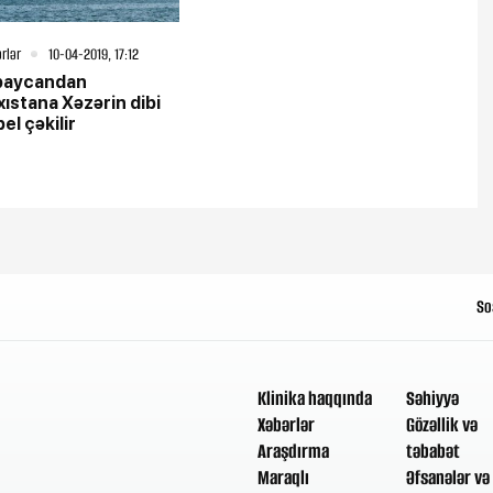
rlər
10-04-2019, 17:12
baycandan
ıstana Xəzərin dibi
bel çəkilir
So
Klinika haqqında
Səhiyyə
Xəbərlər
Gözəllik və
Araşdırma
təbabət
Maraqlı
Əfsanələr və 