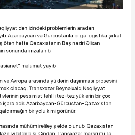
liyyat dəhlizindəki problemlərin aradan
yıb, Azərbaycan və Gürcüstanla birgə logistika şirkəti
ş ötən həftə Qazaxıstanın Baş naziri Əlixan
in sonunda imzalanıb.
urasianet” məlumat yayıb.
n və Avropa arasında yüklərin daşınması prosesini
mək olacaq. Transxəzər Beynəlxalq Nəqliyyat
lərinin pessimist təhlili tez-tez yüklərin bir çox
na işarə edir. Azərbaycan-Gürcüstan-Qazaxıstan
qaldırmağın bir yolu kimi görünür.
lmasında mühüm irəliləyiş əldə olunub. Qazaxıstan
zirliyi bildirib ki, Çindən Transxəzər marşrutu ilə