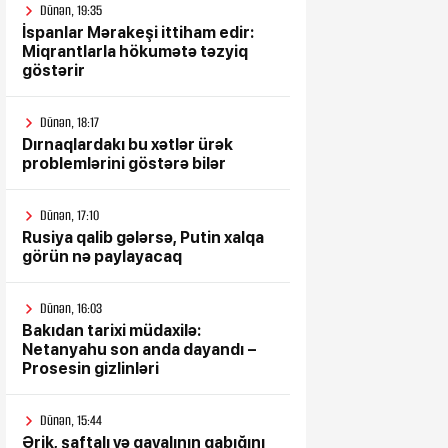
Dünən, 19:35
İspanlar Mərakeşi ittiham edir:
Miqrantlarla hökumətə təzyiq
göstərir
Dünən, 18:17
Dırnaqlardakı bu xətlər ürək
problemlərini göstərə bilər
Dünən, 17:10
Rusiya qalib gələrsə, Putin xalqa
görün nə paylayacaq
Dünən, 16:03
Bakıdan tarixi müdaxilə:
Netanyahu son anda dayandı –
Prosesin gizlinləri
Dünən, 15:44
Ərik, şaftalı və gavalının qabığını