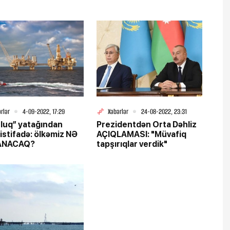
rlər
4-09-2022, 17:29
Xəbərlər
24-08-2022, 23:31
luq” yatağından
Prezidentdən Orta Dəhliz
 istifadə: ölkəmiz NƏ
AÇIQLAMASI: "Müvafiq
ANACAQ?
tapşırıqlar verdik"