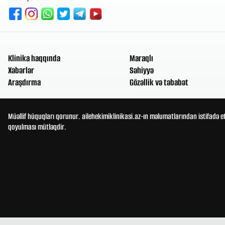
Klinika haqqında
Maraqlı
Xəbərlər
Səhiyyə
Araşdırma
Gözəllik və təbabət
Müəllif hüquqları qorunur. ailehekimiklinikasi.az-ın məlumatlarından istifadə e
qoyulması mütləqdir.