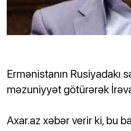
Ermənistanın Rusiyadakı s
məzuniyyət götürərək İrəv
Axar.az xəbər verir ki, bu ba