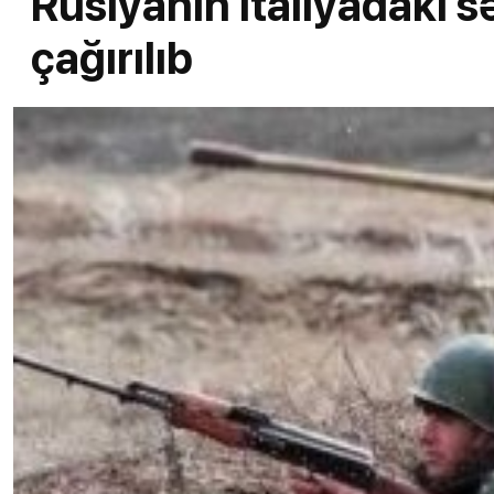
Rusiyanın İtaliyadakı səf
çağırılıb