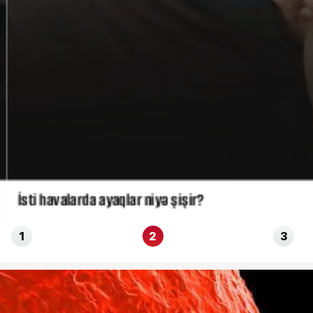
İsti havalarda ayaqlar niyə şişir?
1
2
3