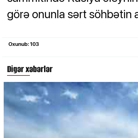
görə onunla sərt söhbətin ap
Oxunub: 103
Digər xəbərlər