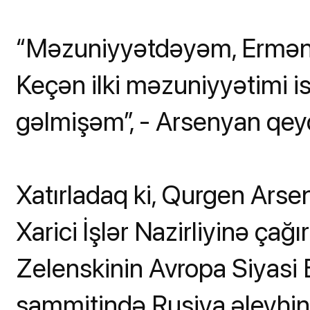
“Məzuniyyətdəyəm, Ermən
Keçən ilki məzuniyyətimi i
gəlmişəm”, - Arsenyan qey
Xatırladaq ki, Qurgen Arse
Xarici İşlər Nazirliyinə çağ
Zelenskinin Avropa Siyasi B
sammitində Rusiya əleyhin