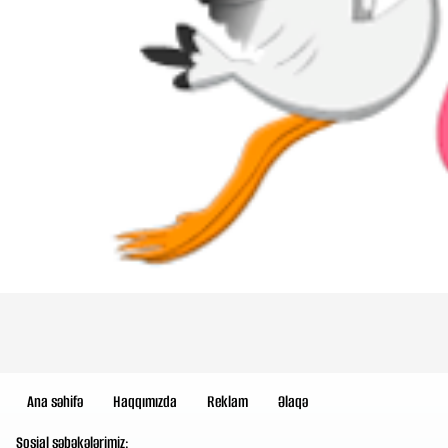
Ana səhifə
Haqqımızda
Reklam
Əlaqə
Sosial şəbəkələrimiz: