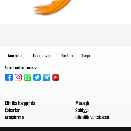
Ana səhifə
Haqqımızda
Reklam
Əlaqə
Sosial şəbəkələrimiz:
Klinika haqqında
Maraqlı
Xəbərlər
Səhiyyə
Araşdırma
Gözəllik və təbabət