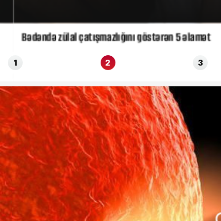
Bədəndə zülal çatışmazlığını göstərən 5 əlamət
1
2
3