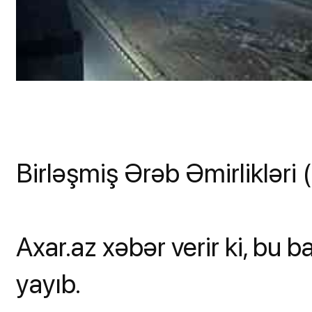
Birləşmiş Ərəb Əmirlikləri
Axar.az xəbər verir ki, bu b
yayıb.