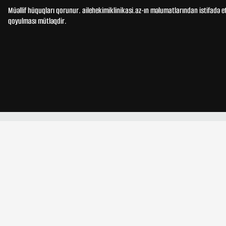
Müəllif hüquqları qorunur. ailehekimiklinikasi.az-ın məlumatlarından istifadə e
qoyulması mütləqdir.