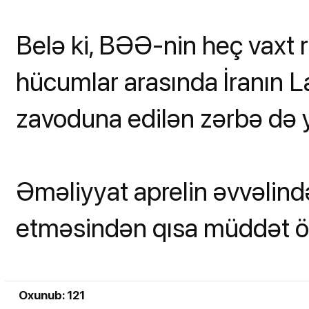
Belə ki, BƏƏ-nin heç vaxt r
hücumlar arasında İranın L
zavoduna edilən zərbə də ye
Əməliyyat aprelin əvvəlind
etməsindən qısa müddət önc
Oxunub: 121