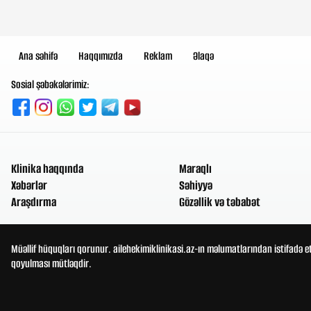
Ana səhifə
Haqqımızda
Reklam
Əlaqə
Sosial şəbəkələrimiz:
Klinika haqqında
Maraqlı
Xəbərlər
Səhiyyə
Araşdırma
Gözəllik və təbabət
Müəllif hüquqları qorunur. ailehekimiklinikasi.az-ın məlumatlarından istifadə e
qoyulması mütləqdir.