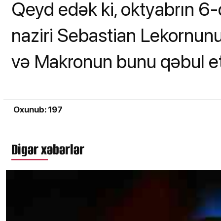
Qeyd edək ki, oktyabrın 6-
naziri Sebastian Lekornunun
və Makronun bunu qəbul etd
Oxunub: 197
Digər xəbərlər