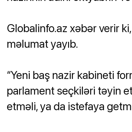
Globalinfo.az xəbər verir k
məlumat yayıb.
“Yeni baş nazir kabineti f
parlament seçkiləri təyin e
etməli, ya da istefaya getməl