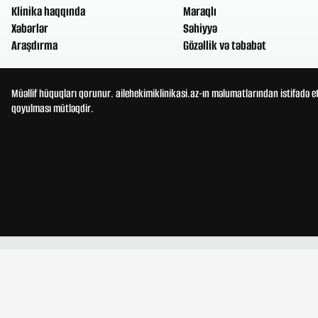
Klinika haqqında
Maraqlı
Xəbərlər
Səhiyyə
Araşdırma
Gözəllik və təbabət
Müəllif hüquqları qorunur. ailehekimiklinikasi.az-ın məlumatlarından istifadə e
qoyulması mütləqdir.