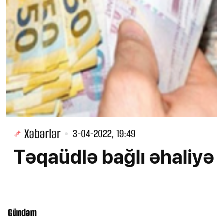
Xəbərlər
3-04-2022, 19:49
Təqaüdlə bağlı əhali
Gündəm