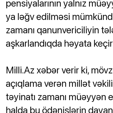
pensiyalarının yalnız müəy
ya ləğv edilməsi mümkündü
zamanı qanunvericiliyin tə
aşkarlandıqda həyata keçiril
Milli.Az xəbər verir ki, möv
açıqlama verən millət vəki
təyinatı zamanı müəyyən e
halda bu ödənişlərin daya