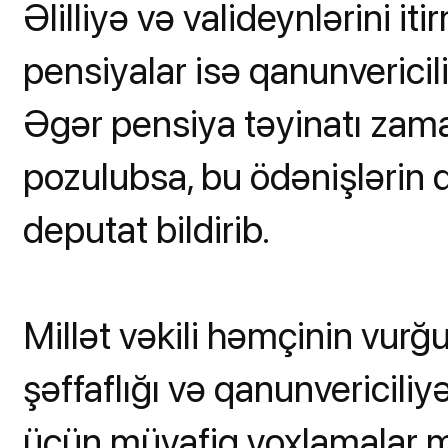
Əlilliyə və valideynlərini i
pensiyalar isə qanunvericil
Əgər pensiya təyinatı zam
pozulubsa, bu ödənişlərin
deputat bildirib.
Millət vəkili həmçinin vurğu
şəffaflığı və qanunvericil
üçün müvafiq yoxlamalar mü