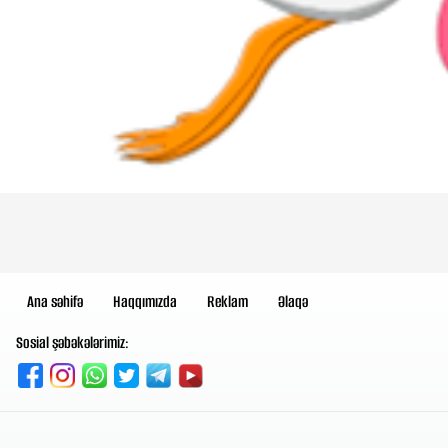
Ana səhifə
Haqqımızda
Reklam
Əlaqə
Sosial şəbəkələrimiz: