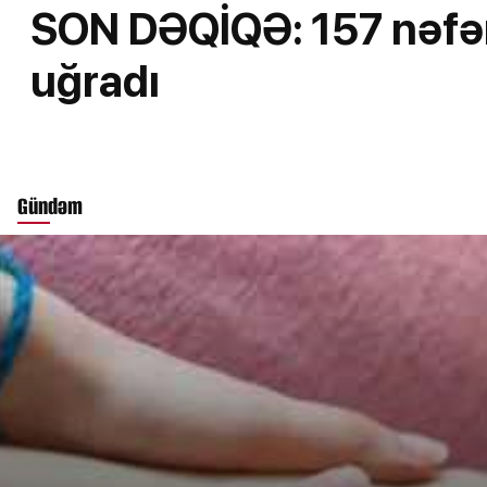
SON DƏQİQƏ: 157 nəfər
uğradı
Gündəm