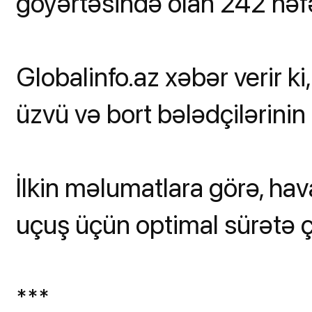
göyərtəsində olan 242 nəfə
Globalinfo.az xəbər verir ki
üzvü və bort bələdçilərinin o
İlkin məlumatlara görə, ha
uçuş üçün optimal sürətə ç
***