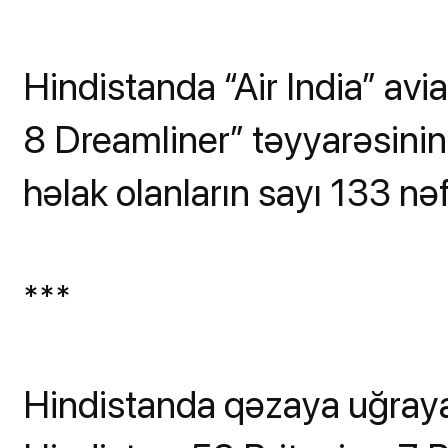
Hindistanda “Air India” av
8 Dreamliner” təyyarəsini
həlak olanların sayı 133 nəf
***
Hindistanda qəzaya uğray