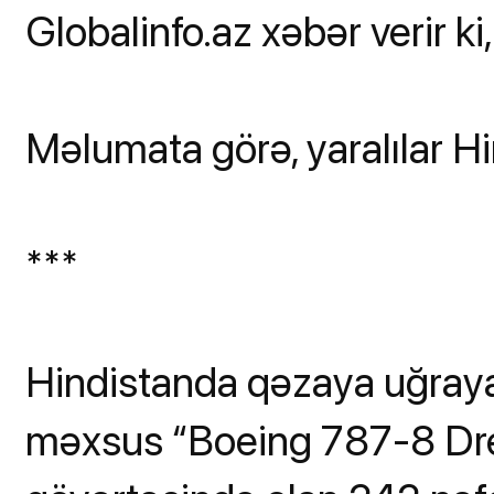
Globalinfo.az xəbər verir ki,
Məlumata görə, yaralılar Hin
***
Hindistanda qəzaya uğrayan
məxsus “Boeing 787-8 Drea