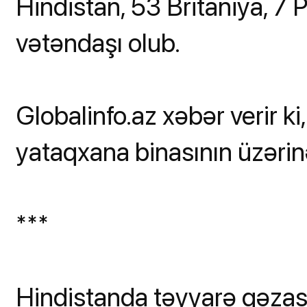
Hindistan, 53 Britaniya, 7 
vətəndaşı olub.
Globalinfo.az xəbər verir k
yataqxana binasının üzərinə
***
Hindistanda təyyarə qəzas