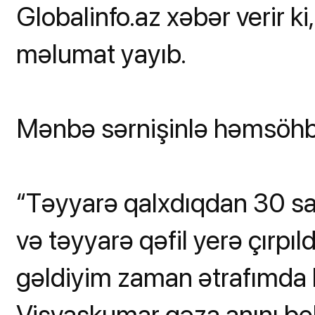
Globalinfo.az xəbər verir k
məlumat yayıb.
Mənbə sərnişinlə həmsöhbə
“Təyyarə qalxdıqdan 30 san
və təyyarə qəfil yerə çırpıl
gəldiyim zaman ətrafımda 
Vişvaşkumar qəza anını belə