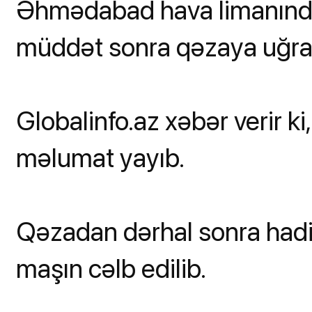
Əhmədabad hava limanında
müddət sonra qəzaya uğra
Globalinfo.az xəbər verir k
məlumat yayıb.
Qəzadan dərhal sonra hadi
maşın cəlb edilib.