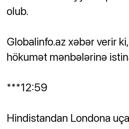
olub.
Globalinfo.az xəbər verir k
hökumət mənbələrinə isti
***12:59
Hindistandan Londona uçan 