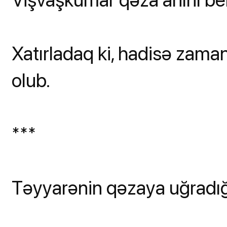
Xatırladaq ki, hadisə zama
olub.
***
Təyyarənin qəzaya uğradığı 