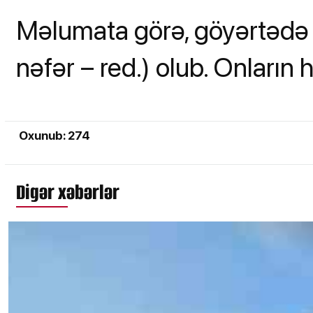
Məlumata görə, göyərtədə
nəfər – red.) olub. Onların 
Oxunub: 274
Digər xəbərlər