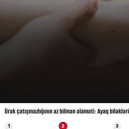
Ürək çatışmazlığının az bilinən əlaməti: Ayaq biləklə
1
2
3