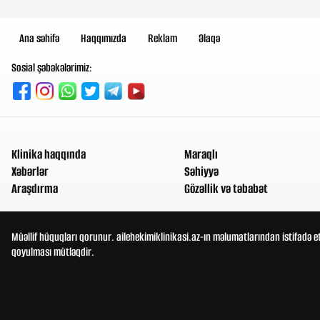
Ana səhifə
Haqqımızda
Reklam
Əlaqə
Sosial şəbəkələrimiz:
Klinika haqqında
Maraqlı
Xəbərlər
Səhiyyə
Araşdırma
Gözəllik və təbabət
Müəllif hüquqları qorunur. ailehekimiklinikasi.az-ın məlumatlarından istifadə e
qoyulması mütləqdir.