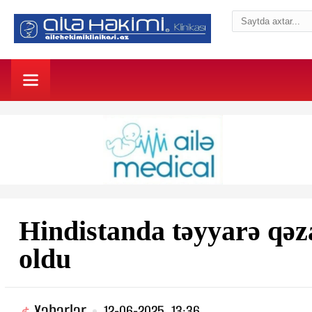
Hindistanda təyyarə qəza
oldu
Xəbərlər
12-06-2025, 13:36