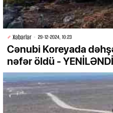
Xəbərlər
29-12-2024, 10:23
Cənubi Koreyada dəhşət
nəfər öldü - YENİLƏND