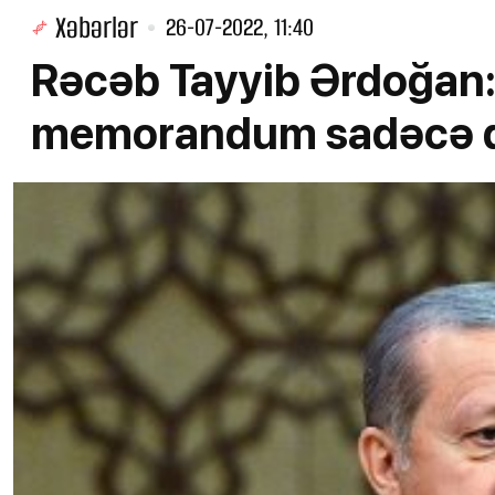
Xəbərlər
26-07-2022, 11:40
Rəcəb Tayyib Ərdoğan:
memorandum sadəcə d