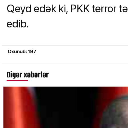
Qeyd edək ki, PKK terror tə
edib.
Oxunub: 197
Digər xəbərlər