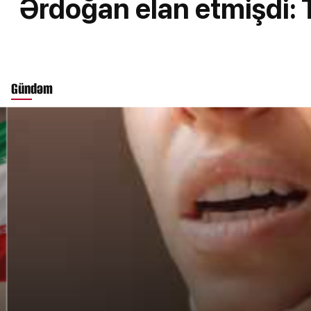
Ərdoğan elan etmişdi: 
Gündəm