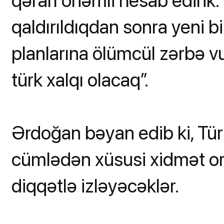
qərarı önəmli hesab edirik.
qaldırıldıqdan sonra yeni bi
planlarına ölümcül zərbə v
türk xalqı olacaq”.
Ərdoğan bəyan edib ki, Tür
cümlədən xüsusi xidmət orq
diqqətlə izləyəcəklər.