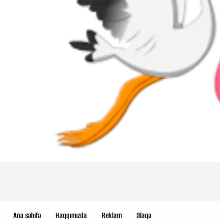
Ana səhifə
Haqqımızda
Reklam
Əlaqə