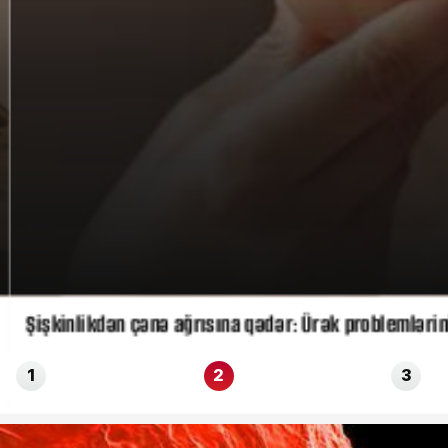
Şişkinlikdən çənə ağrısına qədər: Ürək problemlərinin
1
2
3