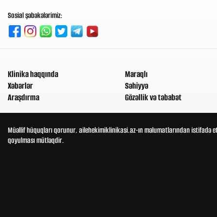
Sosial şəbəkələrimiz:
Klinika haqqında
Maraqlı
Xəbərlər
Səhiyyə
Araşdırma
Gözəllik və təbabət
Müəllif hüquqları qorunur. ailehekimiklinikasi.az-ın məlumatlarından istifadə e
qoyulması mütləqdir.