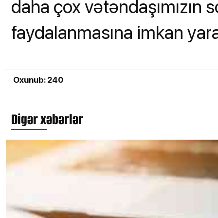
daha çox vətəndaşımızın so
faydalanmasına imkan yar
Oxunub: 240
Digər xəbərlər