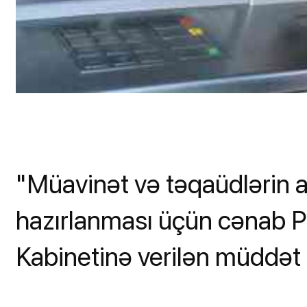
"Müavinət və təqaüdlərin artı
hazırlanması üçün cənab Pr
Kabinetinə verilən müddət 