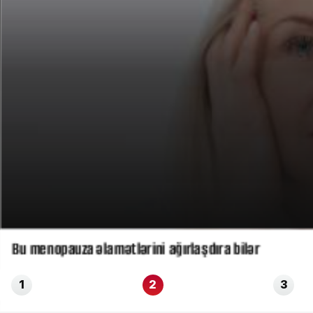
Bu menopauza əlamətlərini ağırlaşdıra bilər
1
2
3