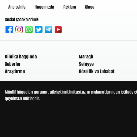
Ana səhifə
Haqqımızda
Reklam
Əlaqə
Sosial şəbəkələrimiz:
Klinika haqqında
Maraqlı
Xəbərlər
Səhiyyə
Araşdırma
Gözəllik və təbabət
Müəllif hüquqları qorunur. ailehekimiklinikasi.az-ın məlumatlarından istifadə e
qoyulması mütləqdir.