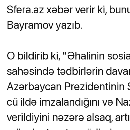
Sfera.az xəbər verir ki, bu
Bayramov yazıb.
O bildirib ki, "Əhalinin sosi
sahəsində tədbirlərin dava
Azərbaycan Prezidentinin
cü ildə imzalandığını və Na
verildiyini nəzərə alsaq, a