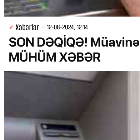
Xəbərlər
12-08-2024, 12:14
SON DƏQİQƏ! Müavinət 
MÜHÜM XƏBƏR