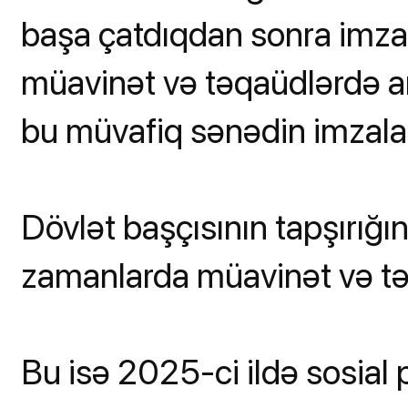
başa çatdıqdan sonra imzal
müavinət və təqaüdlərdə ar
bu müvafiq sənədin imzala
Dövlət başçısının tapşırığı
zamanlarda müavinət və tə
Bu isə 2025-ci ildə sosial