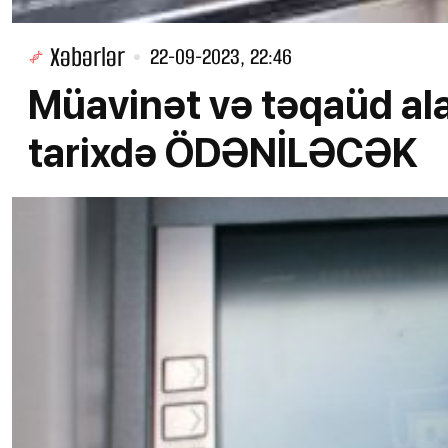
Xəbərlər
22-09-2023, 22:46
Müavinət və təqaüd al
tarixdə ÖDƏNİLƏCƏK