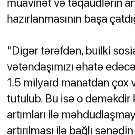
müavinət və təqaüdlərin artır
hazırlanmasının başa çatdı
"Digər tərəfdən, builki sos
vətəndaşımızı əhatə edəcə
1.5 milyard manatdan çox v
tutulub. Bu isə o deməkdir 
artımları ilə məhdudlaşma
artırılması ilə bağlı sənədin