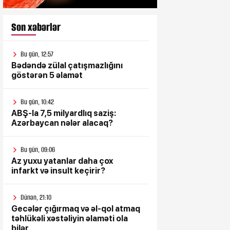
Son xəbərlər
Bu gün, 12:57
Bədəndə zülal çatışmazlığını
göstərən 5 əlamət
Bu gün, 10:42
ABŞ-la 7,5 milyardlıq saziş:
Azərbaycan nələr alacaq?
Bu gün, 09:06
Az yuxu yatanlar daha çox
infarkt və insult keçirir?
Dünən, 21:10
Gecələr çığırmaq və əl-qol atmaq
təhlükəli xəstəliyin əlaməti ola
bilər