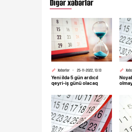
Digər xəbərlər
Xəbərlər
25-11-2022, 13:13
Xəbə
Yeni ildə 5 gün ardıcıl
Noyab
qeyri-iş günü olacaq
olma