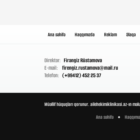
Ana səhifə
Haqqımızda
Reklam
Əlaqə
Direktor:
Firəngiz Rüstəmova
E-mail:
firengiz.rustamova@mail.ru
Telefon:
(+99412) 452 25 37
Müəllif hüquqları qorunur. ailehekimiklinikasi.az-ın məl
Ana səhifə
Haqqımı