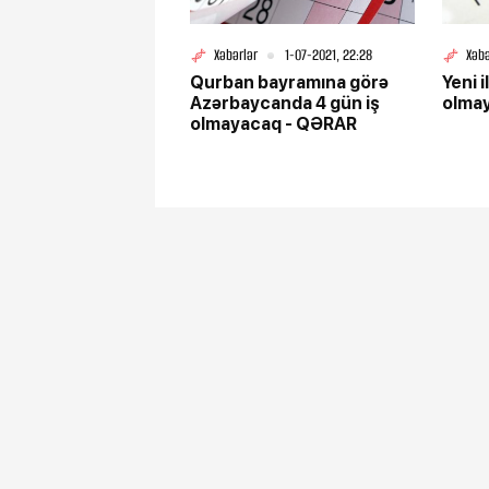
Xəbərlər
1-07-2021, 22:28
Xəbə
Qurban bayramına görə
Yeni i
Azərbaycanda 4 gün iş
olma
olmayacaq - QƏRAR