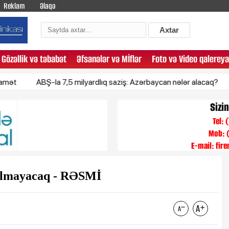
Reklam
Əlaqə
Axtar
Gözəllik və təbabət
Əfsanələr və Mİflər
Foto və Video qalereya
ABŞ-la 7,5 milyardlıq saziş: Azərbaycan nələr alacaq?
Az yu
Sizi
Tel:
Mob: 
E-mail:
fir
 olmayacaq - RƏSMİ