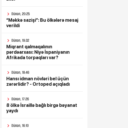
Dünən, 20:25
“Məkkə sazişi”: Bu ölkələrə mesaj
verildi
Dünən, 19:32
Miqrant qalmaqalının
pərdəarxası: Niyə İspaniyanın
Afrikada torpaqları var?
Dünən, 18:46
Hansı idman növləri bel üçün
zərərlidir? - Ortoped açıqladı
Dünən, 17:26
8 ölkə İsraillə bağlı birgə bəyanat
yaydı
Dünən, 16:10