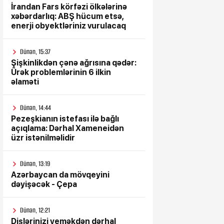
İrandan Fars körfəzi ölkələrinə
xəbərdarlıq: ABŞ hücum etsə,
enerji obyektləriniz vurulacaq
Dünən, 15:37
Şişkinlikdən çənə ağrısına qədər:
Ürək problemlərinin 6 ilkin
əlaməti
Dünən, 14:44
Pezeşkianın istefası ilə bağlı
açıqlama: Dərhal Xameneidən
üzr istənilməlidir
Dünən, 13:19
Azərbaycan da mövqeyini
dəyişəcək - Çepa
Dünən, 12:21
Dişlərinizi yeməkdən dərhal