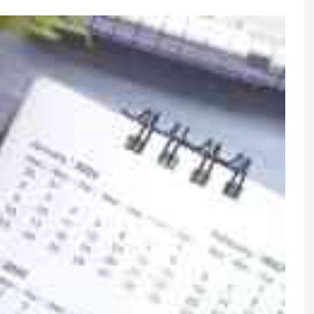
lmaqalının
Bədəndə zülal çatışmazlığını
: Niyə İspaniyanın
göstərən 5 əlamət
rpaqları var?