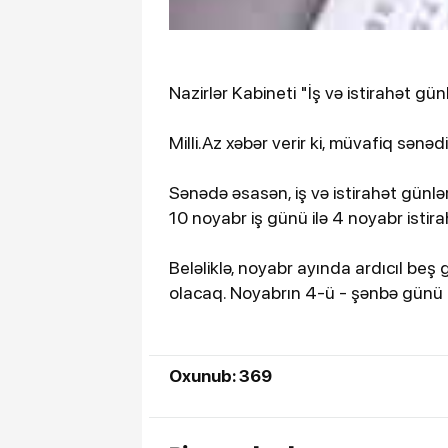
Nazirlər Kabineti "İş və istirahət gün
Milli.Az xəbər verir ki, müvafiq sənəd
Sənədə əsasən, iş və istirahət günlə
10 noyabr iş günü ilə 4 noyabr istira
Beləliklə, noyabr ayında ardıcıl beş g
olacaq. Noyabrın 4-ü - şənbə günü i
Oxunub: 369