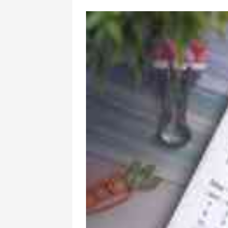
Miqrant qa
pərdəarxası
Afrikada to