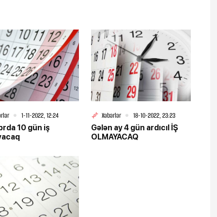
rlər
1-11-2022, 12:24
Xəbərlər
18-10-2022, 23:23
rda 10 gün iş
Gələn ay 4 gün ardıcıl İŞ
yacaq
OLMAYACAQ