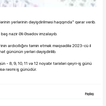
lərinin yerlərinin dəyişdirilməsi haqqında" qərar verib.
i baş nazir Əli Əsədov imzalayıb.
rinin ardıcıllığını təmin etmək məqsədilə 2023-cü il
hət gününün yerləri dəyişdirilib.
ün - 8, 9, 10, 11 və 12 noyabr tarixləri qeyri-iş günü
sə rəsmi iş günüdür.
Paylaş: