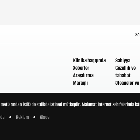
So
Klinika haqqında
Səhiyyə
Xəbərlər
Gözəllik və
Araşdırma
təbabət
Maraqlı
Əfsanələr və 
umatlarından istifadə etdikdə istinad mütləqdir. Məlumat internet səhifələrində is
zda
Reklam
Əlaqə