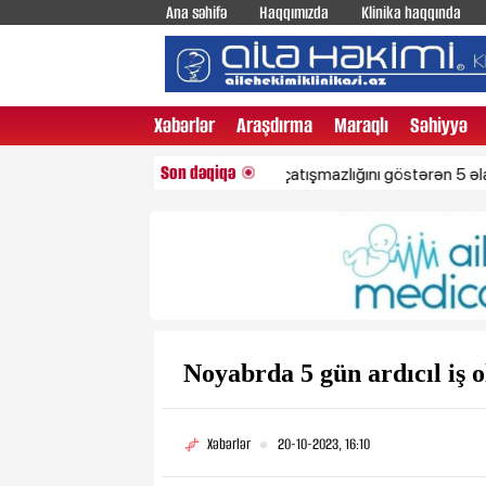
Ana səhifə
Haqqımızda
Klinika haqqında
Xəbərlər
Araşdırma
Maraqlı
Səhiyyə
Son dəqiqə
Bədəndə zülal çatışmazlığını göstərən 5 əlamət
Noyabrda 5 gün ardıcıl iş
Xəbərlər
20-10-2023, 16:10