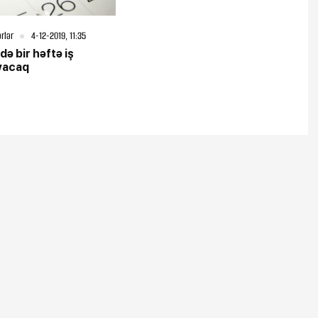
rlər
4-12-2019, 11:35
ldə bir həftə iş
yacaq