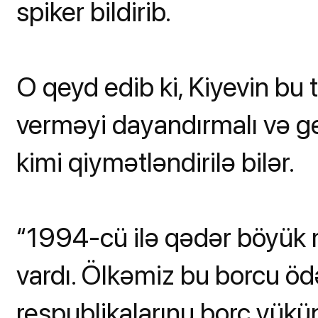
spiker bildirib.
O qeyd edib ki, Kiyevin bu
verməyi dayandırmalı və get
kimi qiymətləndirilə bilər.
“1994-cü ilə qədər böyük m
vardı. Ölkəmiz bu borcu ö
respublikalarınu borc yükün