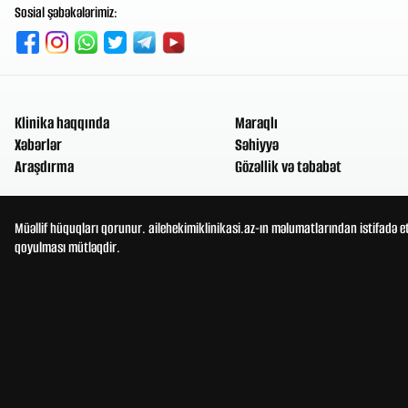
Sosial şəbəkələrimiz:
Klinika haqqında
Maraqlı
Xəbərlər
Səhiyyə
Araşdırma
Gözəllik və təbabət
Müəllif hüquqları qorunur. ailehekimiklinikasi.az-ın məlumatlarından istifadə e
qoyulması mütləqdir.