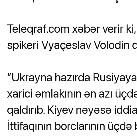
Teleqraf.com xəbər verir k
spikeri Vyaçeslav Volodin 
“Ukrayna hazırda Rusiyay
xarici əmlakının ən azı üçd
qaldırıb. Kiyev nəyəsə idd
İttifaqının borclarının üçdə 