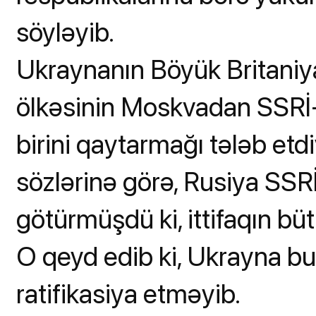
söyləyib.
Ukraynanın Böyük Britaniya
ölkəsinin Moskvadan SSRİ-n
birini qaytarmağı tələb etdi
sözlərinə görə, Rusiya SSRİ
götürmüşdü ki, ittifaqın bü
O qeyd edib ki, Ukrayna bu
ratifikasiya etməyib.