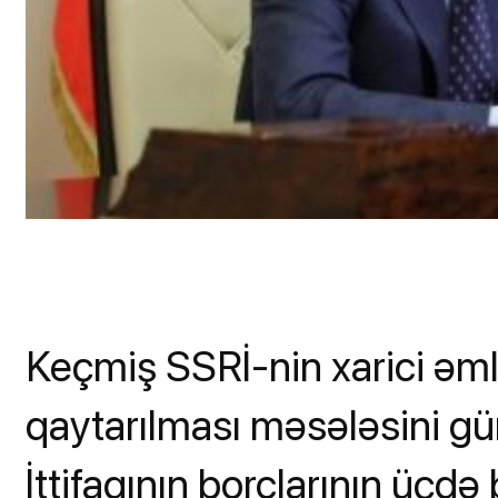
Keçmiş SSRİ-nin xarici əmla
qaytarılması məsələsini g
İttifaqının borclarının üçdə 