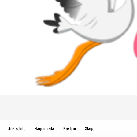
Ana səhifə
Haqqımızda
Reklam
Əlaqə