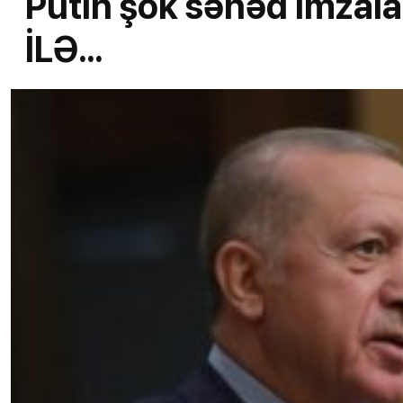
Putin şok sənəd imza
İLƏ...