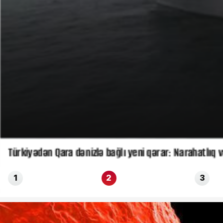
Türkiyədən Qara dənizlə bağlı yeni qərar: Narahatlıq v
1
2
3