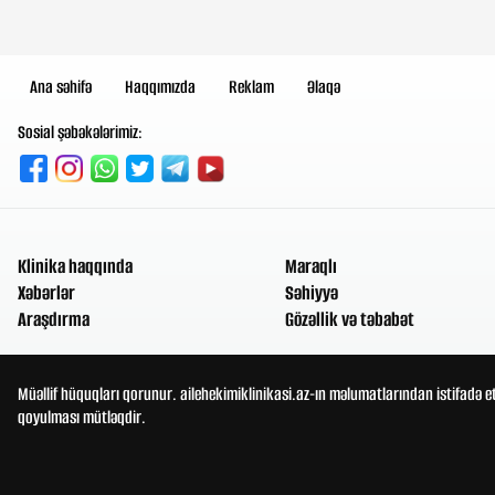
Ana səhifə
Haqqımızda
Reklam
Əlaqə
Sosial şəbəkələrimiz:
Klinika haqqında
Maraqlı
Xəbərlər
Səhiyyə
Araşdırma
Gözəllik və təbabət
Müəllif hüquqları qorunur. ailehekimiklinikasi.az-ın məlumatlarından istifadə e
qoyulması mütləqdir.