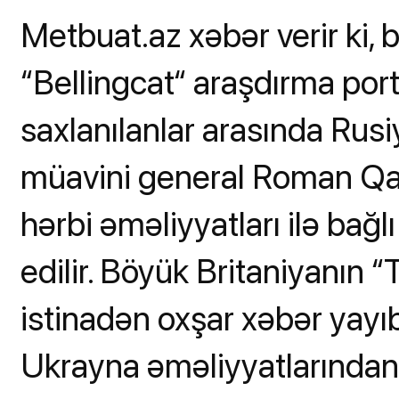
Metbuat.az xəbər verir ki,
“Bellingcat“ araşdırma portal
saxlanılanlar arasında Rusiy
müavini general Roman Qavr
hərbi əməliyyatları ilə ba
edilir. Böyük Britaniyanın 
istinadən oxşar xəbər yayıb. 
Ukrayna əməliyyatlarından 