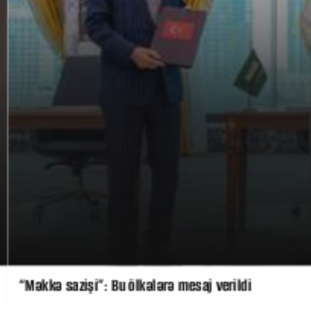
“Məkkə sazişi”: Bu ölkələrə mesaj verildi