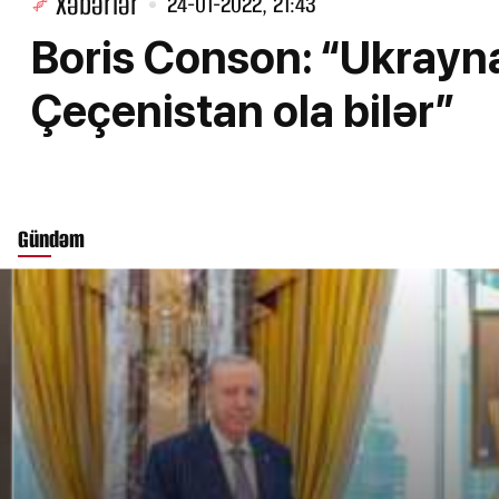
Xəbərlər
24-01-2022, 21:43
Boris Conson: “Ukrayna
Çeçenistan ola bilər”
Gündəm