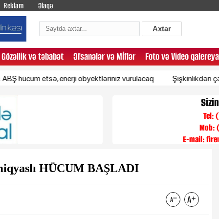
Reklam
Əlaqə
Axtar
Gözəllik və təbabət
Əfsanələr və Mİflər
Foto və Video qalereya
ücum etsə, enerji obyektləriniz vurulacaq
Şişkinlikdən çənə ağrı
Sizi
Tel:
Mob: 
E-mail:
fir
imiqyaslı HÜCUM BAŞLADI