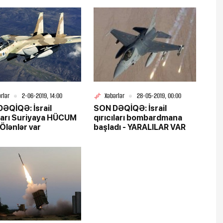
rlər
2-06-2019, 14:00
Xəbərlər
28-05-2019, 00:00
ƏQİQƏ: İsrail
SON DƏQİQƏ: İsrail
ıları Suriyaya HÜCUM
qırıcıları bombardmana
 Ölənlər var
başladı - YARALILAR VAR