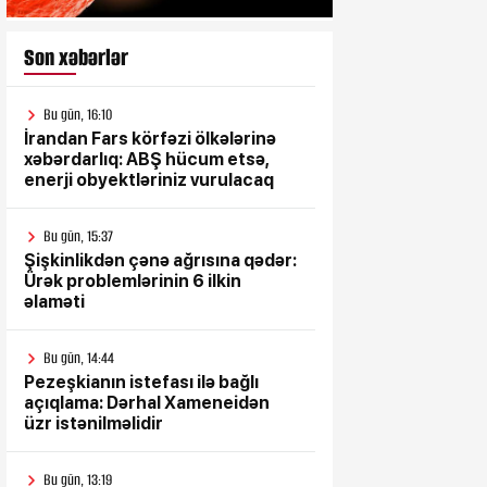
Son xəbərlər
Bu gün, 16:10
İrandan Fars körfəzi ölkələrinə
xəbərdarlıq: ABŞ hücum etsə,
enerji obyektləriniz vurulacaq
Bu gün, 15:37
Şişkinlikdən çənə ağrısına qədər:
Ürək problemlərinin 6 ilkin
əlaməti
Bu gün, 14:44
Pezeşkianın istefası ilə bağlı
açıqlama: Dərhal Xameneidən
üzr istənilməlidir
Bu gün, 13:19