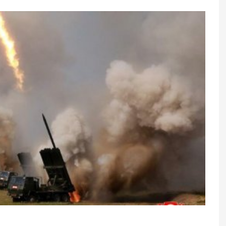
n danışıqlarında
İrandan Fars körfəzi ölkələri
mərhələ: Razılaşma
xəbərdarlıq: ABŞ hücum etsə
enerji obyektləriniz vurulaca