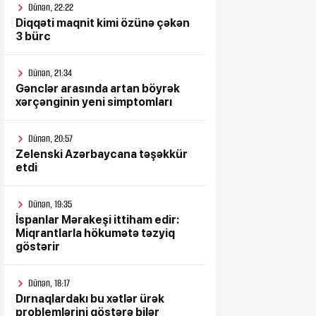
Dünən, 22:22
Diqqəti maqnit kimi özünə çəkən
3 bürc
Dünən, 21:34
Gənclər arasında artan böyrək
xərçənginin yeni simptomları
Dünən, 20:57
Zelenski Azərbaycana təşəkkür
etdi
Dünən, 19:35
İspanlar Mərakeşi ittiham edir:
Miqrantlarla hökumətə təzyiq
göstərir
Dünən, 18:17
Dırnaqlardakı bu xətlər ürək
problemlərini göstərə bilər