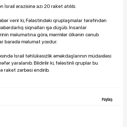
İsrail ərazisinə azı 20 raket atılıb.
xəbər verir ki, Fələstindəki qruplaşmalar tərəfindən
əbərdarlıq siqnalları işə düşüb. İnsanlar
ərinin məlumatına görə, mərmilər ölkənin cənub
ılar barədə məlumat yoxdur.
ində İsrail təhlükəsizlik əməkdaşlarının müdaxiləsi
fər yaralanıb. Bildirilir ki, fələstinli qruplar bu
ə raket zərbəsi endirib.
Paylaş: