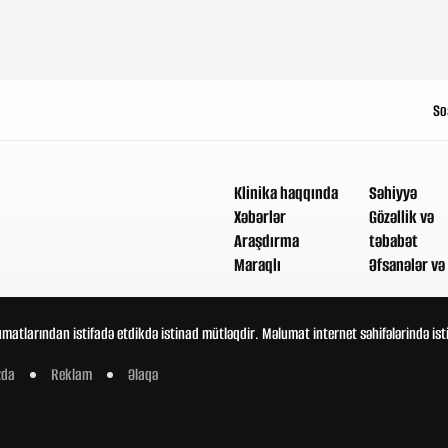
So
Klinika haqqında
Səhiyyə
Xəbərlər
Gözəllik və
Araşdırma
təbabət
Maraqlı
Əfsanələr və 
umatlarından istifadə etdikdə istinad mütləqdir. Məlumat internet səhifələrində is
zda
Reklam
Əlaqə