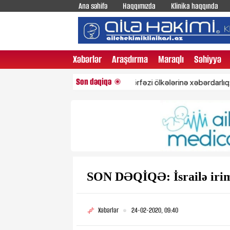
Ana səhifə
Haqqımızda
Klinika haqqında
Xəbərlər
Araşdırma
Maraqlı
Səhiyyə
Son dəqiqə
İrandan Fars körfəzi ölkələrinə xəbərdarlıq: ABŞ h
SON DƏQİQƏ: İsrailə ir
Xəbərlər
24-02-2020, 09:40