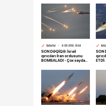
Xəbərlər
9-09-2019, 19:54
Xəbə
SON DƏQİQƏ: İsrail
SON D
qırıcıları İran ordusunu
qırıc
BOMBALADI - Çox sayda
ETDİ:
ölü var