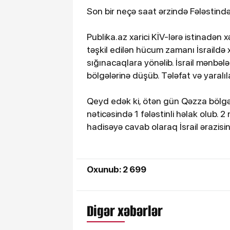
Son bir neçə saat ərzində Fələstindən 
Publika.az xarici KİV-lərə istinadən 
təşkil edilən hücum zamanı İsraildə x
sığınacaqlara yönəlib. İsrail mənbəl
bölgələrinə düşüb. Tələfat və yaral
Qeyd edək ki, ötən gün Qəzza bölgəs
nəticəsində 1 fələstinli həlak olub. 2 nə
hadisəyə cavab olaraq İsrail ərazisin
Oxunub: 2 699
Digər xəbərlər