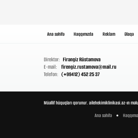
Ana səhifə
Haqqımızda
Reklam
Əlaqə
Direktor:
Firəngiz Rüstəmova
E-mail:
firengiz.rustamova@mail.ru
Telefon:
(+99412) 452 25 37
Müəllif hüquqları qorunur. ailehekimiklinikasi.az-ın məl
Ana səhifə
Haqqımı