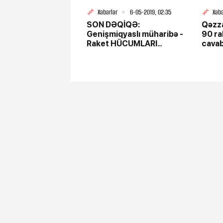
Xəbərlər
6-05-2019, 02:35
Xəbə
SON DƏQİQƏ:
Qəzza
Genişmiqyaslı müharibə -
90 rak
Raket HÜCUMLARI
cavab
BAŞLADI