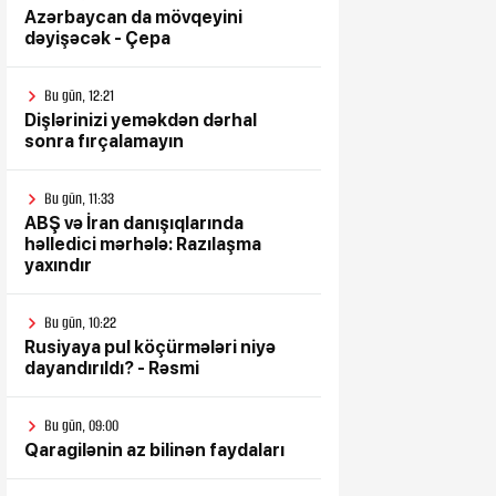
Azərbaycan da mövqeyini
dəyişəcək - Çepa
Bu gün, 12:21
Dişlərinizi yeməkdən dərhal
sonra fırçalamayın
Bu gün, 11:33
ABŞ və İran danışıqlarında
həlledici mərhələ: Razılaşma
yaxındır
Bu gün, 10:22
Rusiyaya pul köçürmələri niyə
dayandırıldı? - Rəsmi
Bu gün, 09:00
Qaragilənin az bilinən faydaları