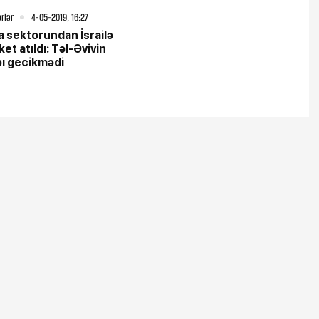
rlər
4-05-2019, 16:27
 sektorundan İsrailə
et atıldı: Təl-Əvivin
ı gecikmədi