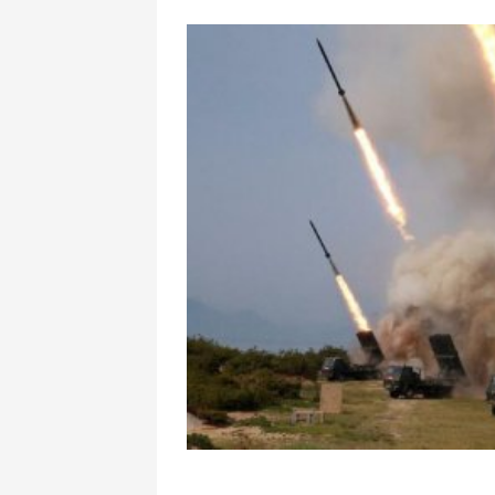
ABŞ və İra
həlledici 
yaxındır