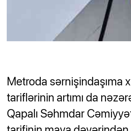
Metroda sərnişindaşıma x
tariflərinin artımı da nəzə
Qapalı Səhmdar Cəmiyyəti
tarifinin maya dəyərindən