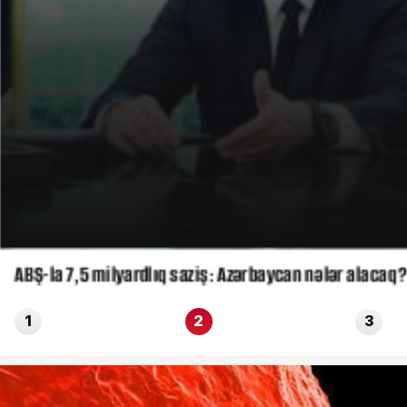
ABŞ-la 7,5 milyardlıq saziş: Azərbaycan nələr alacaq?
1
2
3