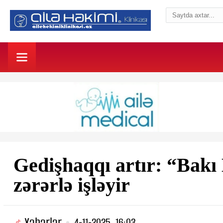
Gedişhaqqı artır: “Bakı
zərərlə işləyir
Xəbərlər
4-11-2025, 16:03