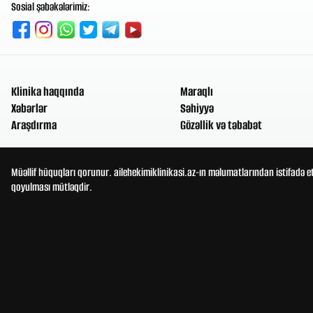
Sosial şəbəkələrimiz:
Klinika haqqında
Maraqlı
Xəbərlər
Səhiyyə
Araşdırma
Gözəllik və təbabət
Müəllif hüquqları qorunur. ailehekimiklinikasi.az-ın məlumatlarından istifadə e
qoyulması mütləqdir.