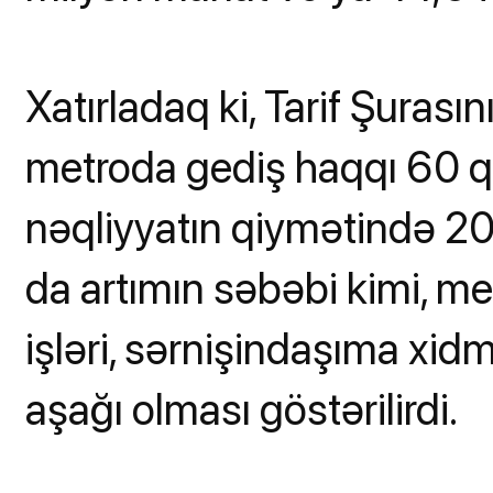
Xatırladaq ki, Tarif Şurasın
metroda gediş haqqı 60 qə
nəqliyyatın qiymətində 20
da artımın səbəbi kimi, me
işləri, sərnişindaşıma xid
aşağı olması göstərilirdi.