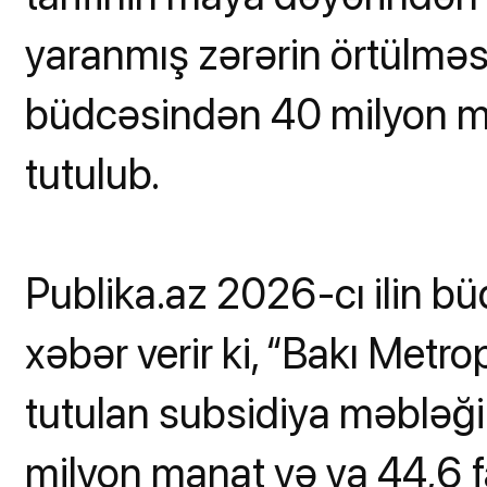
yaranmış zərərin örtülməs
büdcəsindən 40 milyon m
tutulub.
Publika.az 2026-cı ilin bü
xəbər verir ki, “Bakı Metro
tutulan subsidiya məbləği
milyon manat və ya 44,6 f