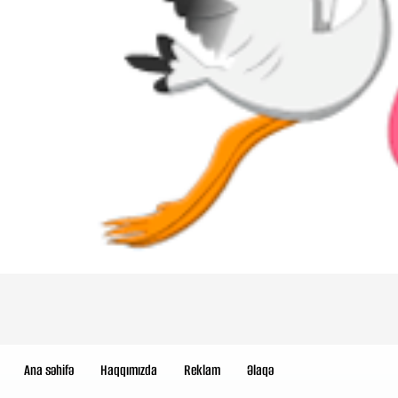
Ana səhifə
Haqqımızda
Reklam
Əlaqə