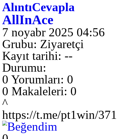
Alıntı
Cevapla
AllInAce
7 noyabr 2025 04:56
Grubu: Ziyaretçi
Kayıt tarihi: --
Durumu:
0 Yorumları: 0
0 Makaleleri: 0
^
https://t.me/pt1win/371
0