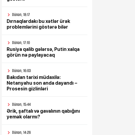
Dünən, 18:17
Dırnaqlardakı bu xətlər ürək
problemlərini göstərə bilər
Dünən, 17:10
Rusiya qalib gələrsə, Putin xalqa
görün nə paylayacaq
Dünən, 16:03
Bakıdan tarixi müdaxilə:
Netanyahu son anda dayandı –
Prosesin gizlinləri
Dünən, 15:44
Ərik, şaftalı və gavalının qabığını
yemək olarmı?
Dünən, 14:26