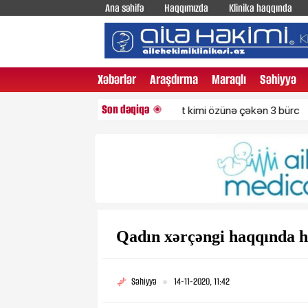
Ana səhifə
Haqqımızda
Klinika haqqında
Xəbərlər
Araşdırma
Maraqlı
Səhiyyə
Son dəqiqə
Diqqəti maqnit kimi özünə çəkən 3 bürc
Gəncl
Qadın xərçəngi haqqında 
Səhiyyə
14-11-2020, 11:42