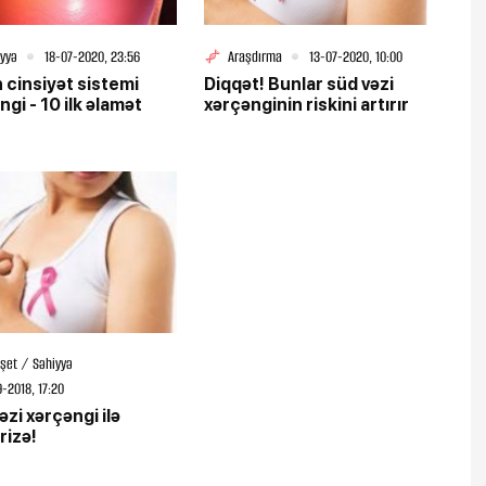
iyyə
18-07-2020, 23:56
Araşdırma
13-07-2020, 10:00
 cinsiyət sistemi
Diqqət! Bunlar süd vəzi
ngi - 10 ilk əlamət
xərçənginin riskini artırır
şet / Səhiyyə
-2018, 17:20
əzi xərçəngi ilə
izə!