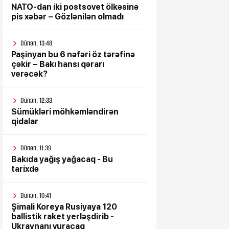
NATO-dan iki postsovet ölkəsinə
pis xəbər – Gözlənilən olmadı
Dünən, 13:48
Paşinyan bu 6 nəfəri öz tərəfinə
çəkir – Bakı hansı qərarı
verəcək?
Dünən, 12:33
Sümükləri möhkəmləndirən
qidalar
Dünən, 11:39
Bakıda yağış yağacaq - Bu
tarixdə
Dünən, 10:41
Şimali Koreya Rusiyaya 120
ballistik raket yerləşdirib -
Ukraynanı vuracaq