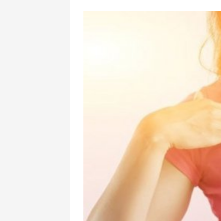
Rusiya qalib g
görün nə pay