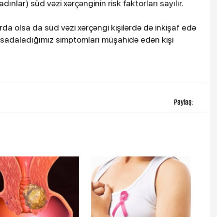
dınlar) süd vəzi xərçənginin risk faktorları sayılır.
rda olsa da süd vəzi xərçəngi kişilərdə də inkişaf edə
 sadaladığımız simptomları müşahidə edən kişi
Paylaş: