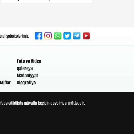
Dünən, 09:08
Bu 3 içki bədəndə suyu daha
uzun saxlayır
sial şəbəkələrimiz:
5-08-2026, 22:14
Ölü qalaktikadan gələn sirli
siqnal: Yerdən 2 milyard işıq ili
uzaqlıqda yerləşir
Foto və Video
qalereya
Mədənİyyət
5-08-2026, 21:30
Mİflər
Bİoqrafİya
Bu menopauza əlamətlərini
ağırlaşdıra bilər
tifadə edildikdə müvafiq keçidin qoyulması mütləqdir.
5-08-2026, 20:51
45 ölkə, milyonlarla insan risk
altında – BMT xəbərdarlıq etdi
5-08-2026, 19:43