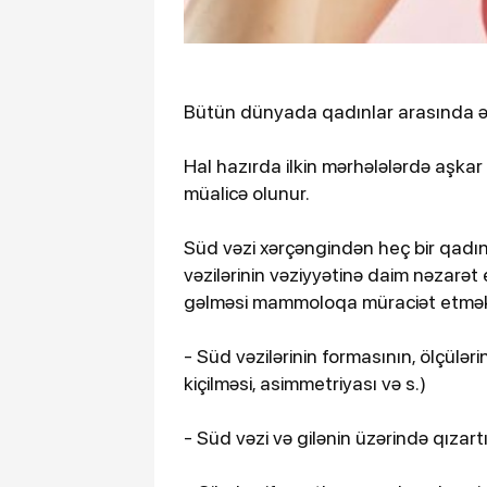
Bütün dünyada qadınlar arasında ən 
Hal hazırda ilkin mərhələlərdə aşka
müalicə olunur.
Süd vəzi xərçəngindən heç bir qadın
vəzilərinin vəziyyətinə daim nəzarət e
gəlməsi mammoloqa müraciət etmək üç
- Süd vəzilərinin formasının, ölçülə
kiçilməsi, asimmetriyası və s.)
- Süd vəzi və gilənin üzərində qızartı