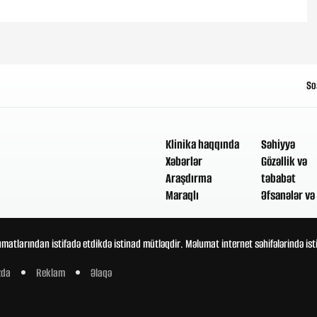
So
Klinika haqqında
Səhiyyə
Xəbərlər
Gözəllik və
Araşdırma
təbabət
Maraqlı
Əfsanələr və 
umatlarından istifadə etdikdə istinad mütləqdir. Məlumat internet səhifələrində is
zda
Reklam
Əlaqə