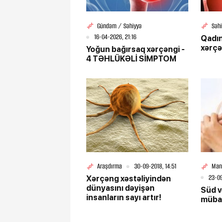
Gündəm / Səhiyyə
Səh
16-04-2026, 21:16
Qadın
xərçə
Yoğun bağırsaq xərçəngi -
4 TƏHLÜKƏLİ SİMPTOM
Araşdırma
30-09-2018, 14:51
Man
23-09
Xərçəng xəstəliyindən
dünyasını dəyişən
Süd v
insanların sayı artır!
mübar