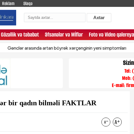
Reklam
Əlaqə
Axtar
Gözəllik və təbabət
Əfsanələr və Mİflər
Foto və Video qalereya
ər arasında artan böyrək xərçənginin yeni simptomları
Zelensk
Sizi
Tel:
Mob: 
E-mail:
fir
hər bir qadın bilməli FAKTLAR