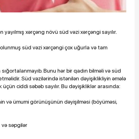
yayılmış xərçəng növü süd vəzi xərçəngi sayılır.
r olunmuş süd vəzi xərçəngi çox uğurla və tam
 sığortalanmayıb. Bunu hər bir qadın bilməli və süd
tməlidir. Süd vəzilərində istənilən dəyişiklikliyin əmələ
ün ciddi səbəb sayılır. Bu dəyişikliklər arasında:
rinin və ümumi görünüşünün dəyişilməsi (böyüməsi,
 və səpgilər