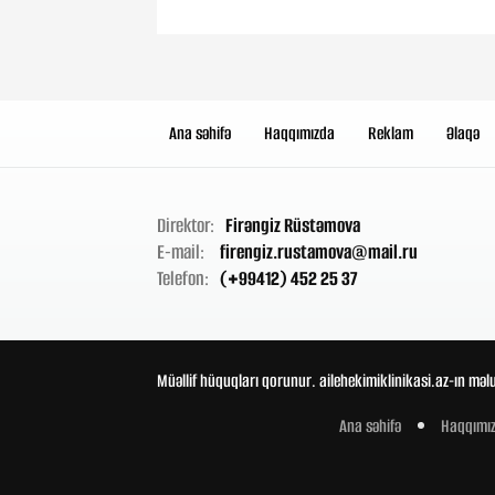
Ana səhifə
Haqqımızda
Reklam
Əlaqə
Direktor:
Firəngiz Rüstəmova
E-mail:
firengiz.rustamova@mail.ru
Telefon:
(+99412) 452 25 37
Müəllif hüquqları qorunur. ailehekimiklinikasi.az-ın məl
Ana səhifə
Haqqımı