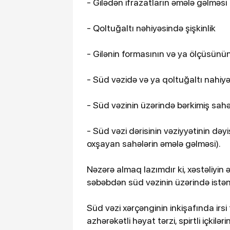
- Gilədən ifrazatların əmələ gəlməsi
- Qoltuğaltı nəhiyəsində şişkinlik
- Gilənin formasının və ya ölçüsünün
- Süd vəzidə və ya qoltuğaltı nahiy
- Süd vəzinin üzərində bərkimiş sahə
- Süd vəzi dərisinin vəziyyətinin dəy
oxşayan sahələrin əmələ gəlməsi).
Nəzərə almaq lazımdır ki, xəstəliyin 
səbəbdən süd vəzinin üzərində istənil
Süd vəzi xərçənginin inkişafında irsi
azhərəkətli həyat tərzi, spirtli içkilə