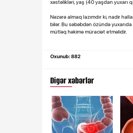
xəstəlikləri, yaş (40 yaşdan yuxarı qa
Nəzərə almaq lazımdır ki, nadir halla
bilər. Bu səbəbdən özündə yuxarıda
mütləq həkimə müraciət etməlidir.
Oxunub: 882
Digər xəbərlər