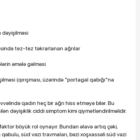
 dəyişilməsi
əsində tez-tez təkrarlanan ağrılar
lərin əmələ gəlməsi
işilməsi (qırışması, üzərində "portagal qabığı"na
əvvəlində qadın heç bir ağrı hiss etməyə bilər. Bu
ən dəyişiklik ciddi simptom kimi qiymətləndirilməlidir.
 faktor böyük rol oynayır. Bundan əlavə artıq çəki,
rin qəbulu, süd vəzi travmaları, bəzi xoşxassəli süd vəzi