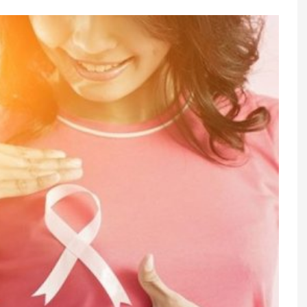
ələrsə, Putin xalqa
Diqqəti maqnit kimi özünə çəkə
layacaq
3 bürc