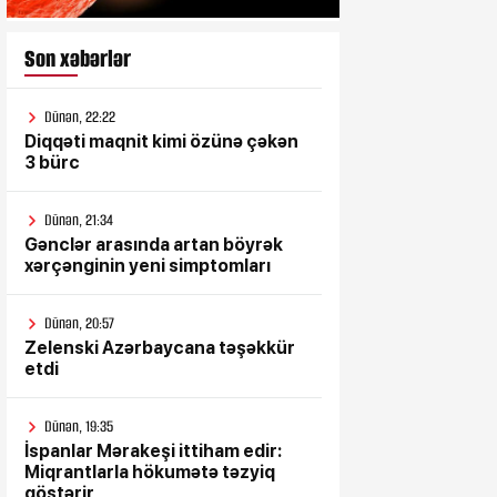
Son xəbərlər
Dünən, 22:22
Diqqəti maqnit kimi özünə çəkən
3 bürc
Dünən, 21:34
Gənclər arasında artan böyrək
xərçənginin yeni simptomları
Dünən, 20:57
Zelenski Azərbaycana təşəkkür
etdi
Dünən, 19:35
İspanlar Mərakeşi ittiham edir:
Miqrantlarla hökumətə təzyiq
göstərir