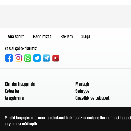
Ana səhifə
Haqqımızda
Reklam
Əlaqə
Sosial şəbəkələrimiz:
Klinika haqqında
Maraqlı
Xəbərlər
Səhiyyə
Araşdırma
Gözəllik və təbabət
Müəllif hüquqları qorunur. ailehekimiklinikasi.az-ın məlumatlarından istifadə e
qoyulması mütləqdir.