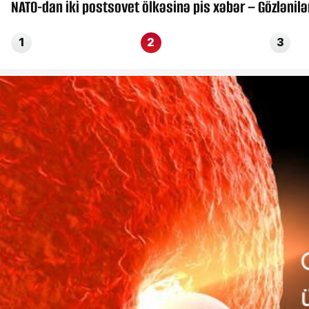
NATO-dan iki postsovet ölkəsinə pis xəbər – Gözlənil
1
2
3