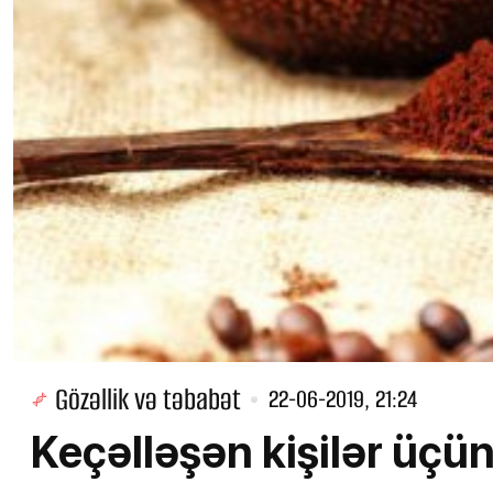
Gözəllik və təbabət
22-06-2019, 21:24
Keçəlləşən kişilər üç