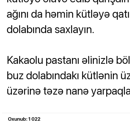
ağını da həmin kütləyə qatı
dolabında saxlayın.
Kakaolu pastanı əlinizlə b
buz dolabındakı kütlənin üz
üzərinə təzə nanə yarpaqlar
Oxunub: 1 022