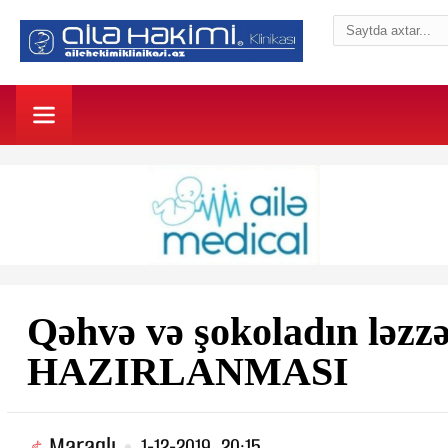
Qəhvə və şokoladın ləzzə
HAZIRLANMASI
Maraqlı
1-12-2019, 20:15