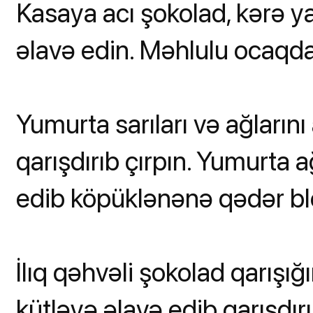
Kasaya acı şokolad, kərə 
əlavə edin. Məhlulu ocaqda
Yumurta sarıları və ağlarını a
qarışdırıb çırpın. Yumurta a
edib köpüklənənə qədər ble
İlıq qəhvəli şokolad qarışığ
kütləyə əlavə edib qarışdı