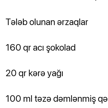
Tələb olunan ərzaqlar
160 qr acı şokolad
20 qr kərə yağı
100 ml təzə dəmlənmiş q