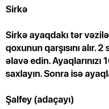
Sirkə
Sirkə ayaqdakı tər vəzilər
qoxunun qarşısını alır. 2 
əlavə edin. Ayaqlarınızı
saxlayın. Sonra isə ayaq
Şalfey (adaçayı)