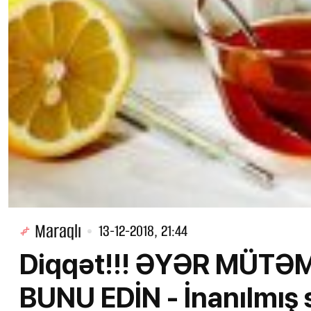
Maraqlı
13-12-2018, 21:44
Diqqət!!! ƏYƏR MÜT
BUNU EDİN - İnanılmış 