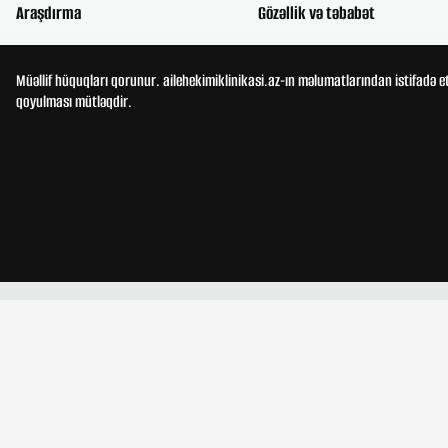
Araşdırma
Gözəllik və təbabət
Müəllif hüquqları qorunur. ailehekimiklinikasi.az-ın məlumatlarından istifadə e
qoyulması mütləqdir.