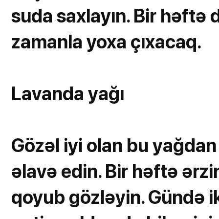
suda saxlayın. Bir həftə
zamanla yoxa çıxacaq.
Lavanda yağı
Gözəl iyi olan bu yağdan 
əlavə edin. Bir həftə ərz
qoyub gözləyin. Gündə ik