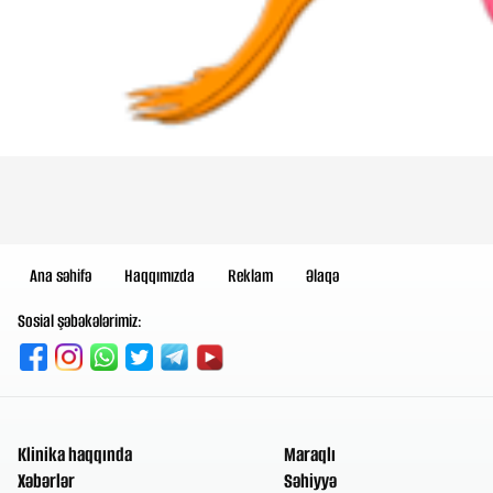
Ana səhifə
Haqqımızda
Reklam
Əlaqə
Sosial şəbəkələrimiz:
Klinika haqqında
Maraqlı
Xəbərlər
Səhiyyə