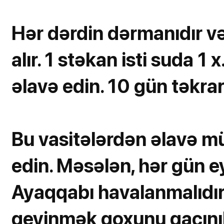
Hər dərdin dərmanıdır v
alır. 1 stəkan isti suda 1
əlavə edin. 10 gün təkrar
Bu vasitələrdən əlavə mü
edin. Məsələn, hər gün 
Ayaqqabı havalanmalıdır
geyinmək qoxunu qaçınılm