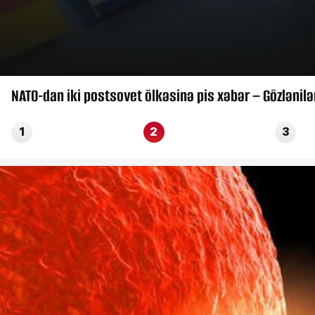
NATO-dan iki postsovet ölkəsinə pis xəbər – Gözlənil
1
2
3