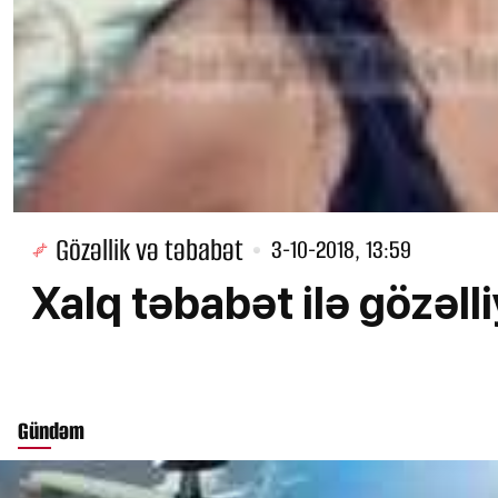
Gözəllik və təbabət
3-10-2018, 13:59
Xalq təbabət ilə gözəlli
Gündəm