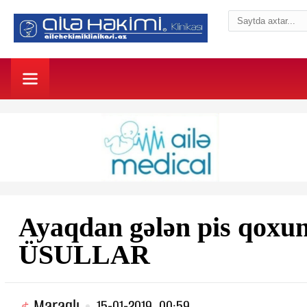
Ayaqdan gələn pis qoxun
ÜSULLAR
Maraqlı
15-01-2019, 00:59