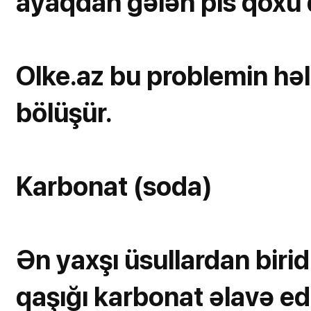
ayaqdan gələn pis qoxu d
Olke.az bu problemin həlli
bölüşür.
Karbonat (soda)
Ən yaxşı üsullardan biridi
qaşığı karbonat əlavə ed