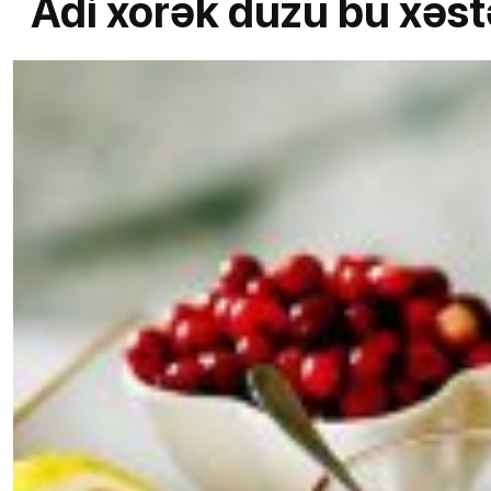
Adi xörək duzu bu xəstə