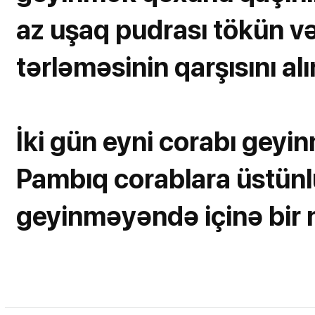
az uşaq pudrası tökün və
tərləməsinin qarşısını alı
İki gün eyni corabı geyin
Pambıq corablara üstünl
geyinməyəndə içinə bir 