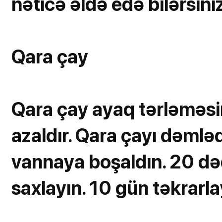
nəticə əldə edə bilərsiniz
Qara çay
Qara çay ayaq tərləməsini
azaldır. Qara çayı dəmləd
vannaya boşaldın. 20 də
saxlayın. 10 gün təkrarla