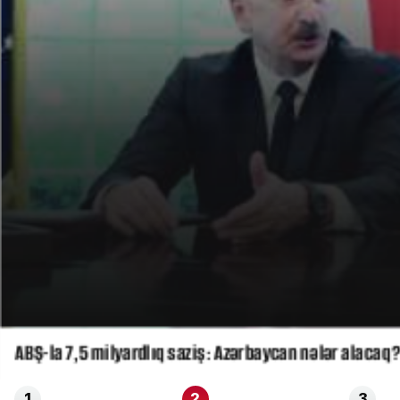
ABŞ-la 7,5 milyardlıq saziş: Azərbaycan nələr alacaq?
1
2
3