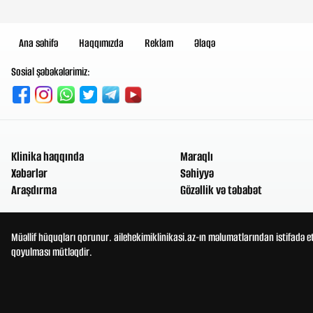
Ana səhifə
Haqqımızda
Reklam
Əlaqə
Sosial şəbəkələrimiz:
Klinika haqqında
Maraqlı
Xəbərlər
Səhiyyə
Araşdırma
Gözəllik və təbabət
Müəllif hüquqları qorunur. ailehekimiklinikasi.az-ın məlumatlarından istifadə e
qoyulması mütləqdir.