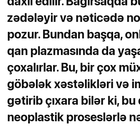
daxil edilir. Bağırsaqda b
zədələyir və nəticədə no
pozur. Bundan başqa, onl
qan plazmasında da yaşay
çoxalırlar. Bu, bir çox m
göbələk xəstəlikləri və 
gətirib çıxara bilər ki, bu
neoplastik proseslərlə nə