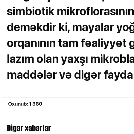
simbiotik mikroflorasının 
deməkdir ki, mayalar yo
orqanının tam fəaliyyət
lazım olan yaxşı mikroblar
maddələr və digər faydal
Oxunub: 1 380
Digər xəbərlər