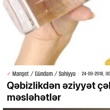
Manşet / Gündəm / Səhiyyə
24-09-2018, 0
Qəbizlikdən əziyyət çə
məsləhətlər