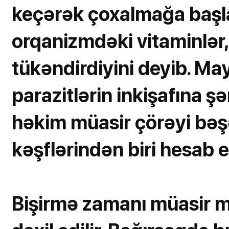
keçərək çoxalmağa başlad
orqanizmdəki vitaminlər, 
tükəndirdiyini deyib. M
parazitlərin inkişafına ş
həkim müasir çörəyi bəşə
kəşflərindən biri hesab e
Bişirmə zamanı müasir 