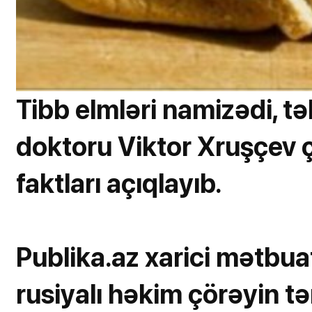
Tibb elmləri namizədi, tə
doktoru Viktor Xruşçev ç
faktları açıqlayıb.
Publika.az xarici mətbuat
rusiyalı həkim çörəyin t