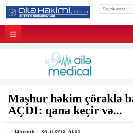
Məşhur həkim çörəklə
AÇDI: qana keçir və...
Maraqlı
22-11-2018, 01:39