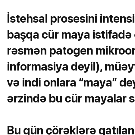
İstehsal prosesini inte
başqa cür maya istifadə 
rəsmən patogen mikroorqa
informasiya deyil), müəy
və indi onlara “maya” dey
ərzində bu cür mayalar s
Bu gün çörəklərə qatılan