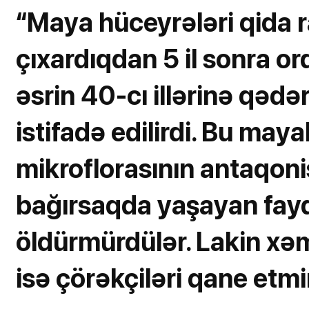
“Maya hüceyrələri qida 
çıxardıqdan 5 il sonra or
əsrin 40-cı illərinə qəd
istifadə edilirdi. Bu maya
mikroflorasının antaqonist
bağırsaqda yaşayan fayda
öldürmürdülər. Lakin xəmi
isə çörəkçiləri qane etmi