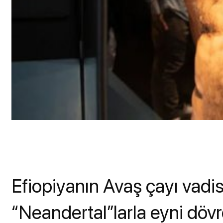
Efiopiyanın Avaş çayı vad
“Neandertal”larla eyni döv