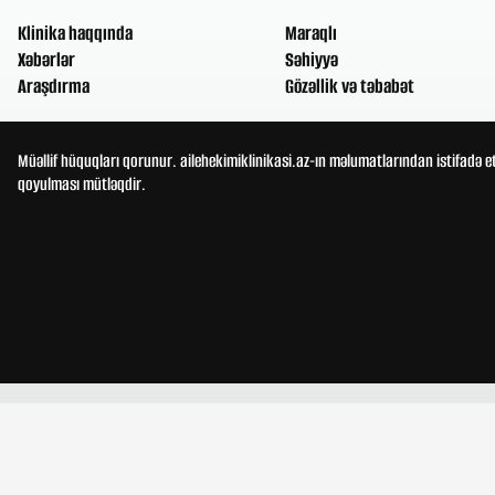
Klinika haqqında
Maraqlı
Xəbərlər
Səhiyyə
Araşdırma
Gözəllik və təbabət
Müəllif hüquqları qorunur. ailehekimiklinikasi.az-ın məlumatlarından istifadə e
qoyulması mütləqdir.