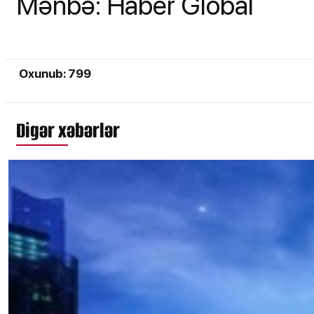
Mənbə: Haber Global
Oxunub: 799
Digər xəbərlər