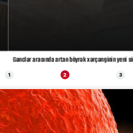
Gənclər arasında artan böyrək xərçənginin yeni simp
1
2
3