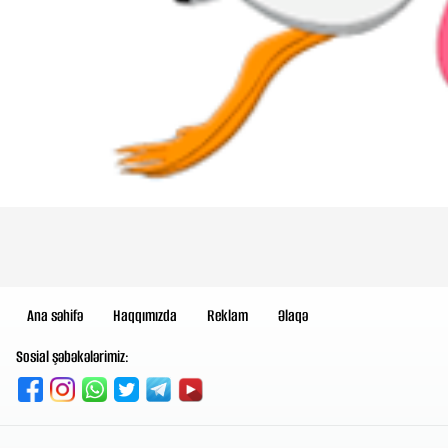
Ana səhifə
Haqqımızda
Reklam
Əlaqə
Sosial şəbəkələrimiz: