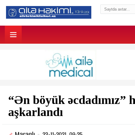
“Ən böyük əcdadımız” he
aşkarlandı
Maraqlı
23-11-2021, 09:25