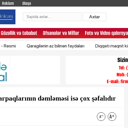
Reklam
Əlaqə
Axtar
Gözəllik və təbabət
Əfsanələr və Mİflər
Foto və Video qalereya
Qaragilənin az bilinən faydaları
Diqqəti maqnit kimi özünə 
Sizi
Tel:
Mob: 
E-mail:
fir
arpaqlarının dəmləməsi isə çox şəfalıdır