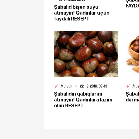
FAYD
Şabalıd bişən suyu
atmayın! Qadınlar üçün
faydalı RESEPT
Maraqlı
22-12-2018, 02:49
Ara
Şabalıdın qabıqlarını
Şabal
atmayın! Qadınlara lazım
dərm
olan RESEPT