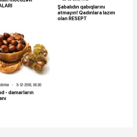
ALARI
Şabalıdın qabıqlarını
atmayın! Qadınlara lazım
olan RESEPT
şdırma
5-12-2018, 00:30
ıd - damarların
anı