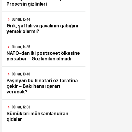
Prosesin gizlinləri
Dünən, 15:44
Ərik, şaftalı və gavalının qabığını
yemək olarmı?
Dünən, 14:26
NATO-dan iki postsovet ölkəsinə
pis xəbər – Gözlənilən olmadı
Dünən, 13:48
Paşinyan bu 6 nəfəri öz tərəfinə
çəkir – Bakı hansı qərarı
verəcək?
Dünən, 12:33
Sümükləri möhkəmləndirən
qidalar