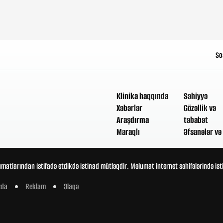
So
Klinika haqqında
Səhiyyə
Xəbərlər
Gözəllik və
Araşdırma
təbabət
Maraqlı
Əfsanələr və 
umatlarından istifadə etdikdə istinad mütləqdir. Məlumat internet səhifələrində is
zda
Reklam
Əlaqə