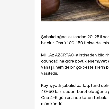
Şabalıd ağacı əkiləndən 20-25 il son
bir olur. Ömrü 100-150 il olsa da, min 
Milli.Az AZƏRTAC-a istinadən bildirir
oduncağına görə böyük əhəmiyyət kə
yanaşı, həm də bir çox xəstəliklərin
vasitədir.
Keyfiyyətli şabalıd parlaq, tünd qəhv
40-50 faizi sudan ibarət olduğuna 
Onu 4-5 gün ərzində kətan torbala
mümkündür.