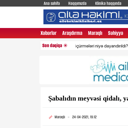
Ana səhifə
Haqqımızda
Klinika haqqında
Xəbərlər
Araşdırma
Maraqlı
Səhiyyə
Son dəqiqə
Rusiyaya pul köçürmələri niyə dayandırıldı? - Rəsmi
Şabalıdın meyvəsi qidalı, y
Maraqlı
24-04-2021, 19:12