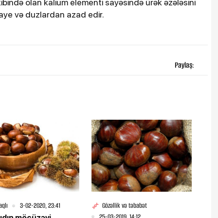
kibində olan kalium elementi sayəsində ürək əzələsini
aye və duzlardan azad edir.
Paylaş:
aqlı
3-02-2020, 23:41
Gözəllik və təbabət
25-03-2019, 14:12
ıdın möcüzəvi