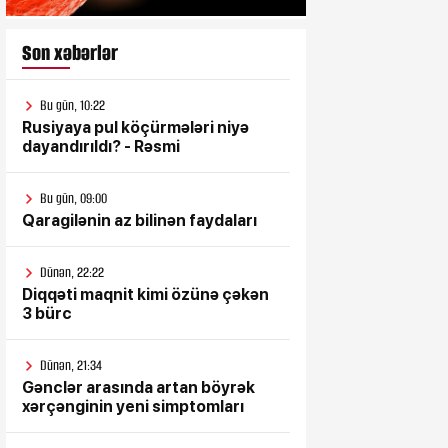
Son xəbərlər
Bu gün, 10:22
Rusiyaya pul köçürmələri niyə
dayandırıldı? - Rəsmi
Bu gün, 09:00
Qaragilənin az bilinən faydaları
Dünən, 22:22
Diqqəti maqnit kimi özünə çəkən
3 bürc
Dünən, 21:34
Gənclər arasında artan böyrək
xərçənginin yeni simptomları