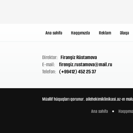
Ana səhifə
Haqqımızda
Reklam
Əlaqə
Direktor:
Firəngiz Rüstəmova
E-mail:
firengiz.rustamova@mail.ru
Telefon:
(+99412) 452 25 37
Müəllif hüquqları qorunur. ailehekimiklinikasi.az-ın məl
Ana səhifə
Haqqımı