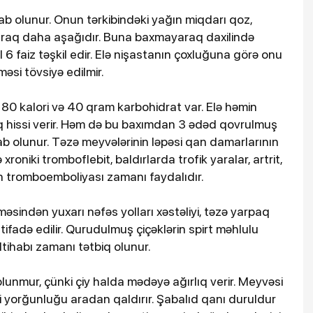
b olunur. Onun tərkibindəki yağın miqdarı qoz,
laraq daha aşağıdır. Buna baxmayaraq daxilində
l 6 faiz təşkil edir. Elə nişastanın çoxluğuna görə onu
əsi tövsiyə edilmir.
80 kalori və 40 qram karbohidrat var. Elə həmin
q hissi verir. Həm də bu baxımdan 3 ədəd qovrulmuş
ab olunur. Təzə meyvələrinin ləpəsi qan damarlarının
xroniki tromboflebit, baldırlarda trofik yaralar, artrit,
n tromboemboliyası zamanı faydalıdır.
sindən yuxarı nəfəs yolları xəstəliyi, təzə yarpaq
fadə edilir. Qurudulmuş çiçəklərin spirt məhlulu
 iltihabı zamanı tətbiq olunur.
lunmur, çünki çiy halda mədəyə ağırlıq verir. Meyvəsi
ehni yorğunluğu aradan qaldırır. Şabalıd qanı duruldur