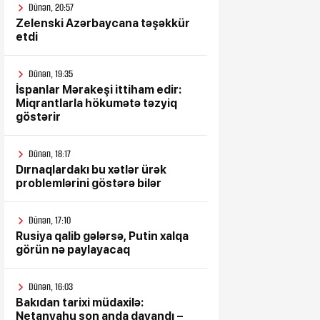
Dünən, 20:57
Zelenski Azərbaycana təşəkkür
etdi
Dünən, 19:35
İspanlar Mərakeşi ittiham edir:
Miqrantlarla hökumətə təzyiq
göstərir
Dünən, 18:17
Dırnaqlardakı bu xətlər ürək
problemlərini göstərə bilər
Dünən, 17:10
Rusiya qalib gələrsə, Putin xalqa
görün nə paylayacaq
Dünən, 16:03
Bakıdan tarixi müdaxilə:
Netanyahu son anda dayandı –