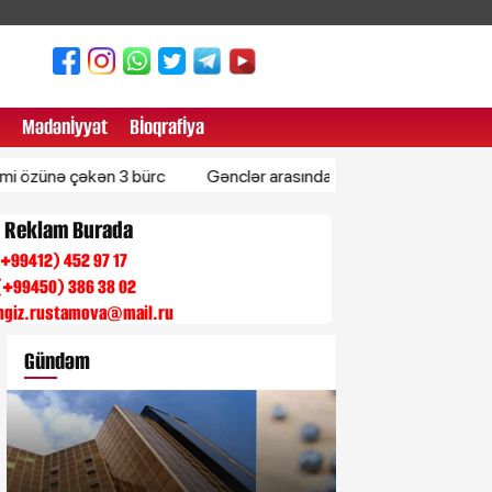
Mədənİyyət
Bİoqrafİya
çəkən 3 bürc
Gənclər arasında artan böyrək xərçənginin yeni 
n Reklam Burada
 (+99412) 452 97 17
(+99450) 386 38 02
engiz.rustamova@mail.ru
Gündəm