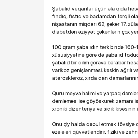
Şabalıd veqanlar üçün əla qida hesa
fındıq, fıstıq və badamdan fərqli o
nişastanın miqdarı 62, şəkər 17, züla
diabetdən əziyyət çəkənlərin çox yem
100 qram şabalıdın tərkibində 160-1
xüsusiyyətinə görə də şabalıd toxlu
şabalıd bir dilim çörəyə bərabər hes
varikoz genişlənməsi, kəskin ağrılı və 
ateroskleroz, xırda qan damarlarını
Quru meyvə həlimi və yarpaq dəmləmə
dəmləməsi isə göyöskürək zamanı isti
xroniki dizenteriya və sidik kisəsinin
Onu çiy halda qəbul etmək tövsiyə o
əzələləri qüvvətləndirir, fiziki və z