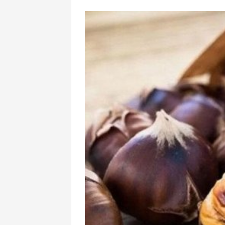
İspanlar Məra
Miqrantlarla 
göstərir