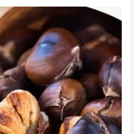
keşi ittiham edir:
Rusiyaya pul köçürmələri niyə
hökumətə təzyiq
dayandırıldı? - Rəsmi