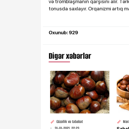
və tromblaşmanın qarşısını alır. Tər
tonusda saxlayır. Orqanizmi artıq m
Oxunub: 929
Digər xəbərlər
Gözəllik və təbabət
Mar
31-01-2021, 22:23
Şabal