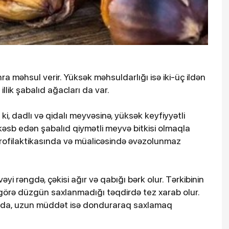
ra məhsul verir. Yüksək məhsuldarlığı isə iki-üç ildən
illik şabalıd ağacları da var.
 ki, dadlı və qidalı meyvəsinə, yüksək keyfiyyətli
sb edən şabalıd qiymətli meyvə bitkisi olmaqla
 profilaktikasında və müalicəsində əvəzolunmaz
əyi rəngdə, çəkisi ağır və qabığı bərk olur. Tərkibinin
görə düzgün saxlanmadığı təqdirdə tez xarab olur.
rda, uzun müddət isə donduraraq saxlamaq