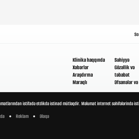
So
Klinika haqqında
Səhiyyə
Xəbərlər
Gözəllik və
Araşdırma
təbabət
Maraqlı
Əfsanələr və 
umatlarından istifadə etdikdə istinad mütləqdir. Məlumat internet səhifələrində is
zda
Reklam
Əlaqə