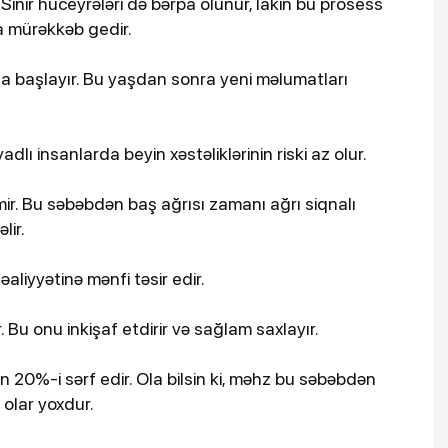
Sinir hüceyrələri də bərpa olunur, lakin bu prosess
a mürəkkəb gedir.
 başlayır. Bu yaşdan sonra yeni məlumatları
dlı insanlarda beyin xəstəliklərinin riski az olur.
etmir. Bu səbəbdən baş ağrısı zamanı ağrı siqnalı
lir.
aliyyətinə mənfi təsir edir.
r. Bu onu inkişaf etdirir və sağlam saxlayır.
in 20%-i sərf edir. Ola bilsin ki, məhz bu səbəbdən
 olar yoxdur.