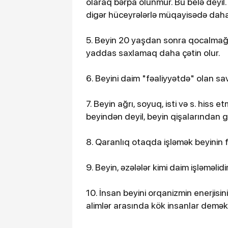
olaraq bərpa olunmur. Bu belə deyil. 
digər hüceyrələrlə müqayisədə dah
5. Beyin 20 yaşdan sonra qocalmağa
yaddas saxlamaq daha çətin olur.
6. Beyini daim "fəaliyyətdə" olan sava
7. Beyin ağrı, soyuq, isti və s. hiss 
beyindən deyil, beyin qişalarından gə
8. Qaranlıq otaqda işləmək beyinin fə
9. Beyin, əzələlər kimi daim işləməlidi
10. İnsan beyini orqanizmin enerjisin
alimlər arasında kök insanlar demək