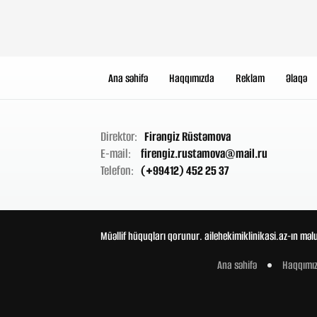
Ana səhifə
Haqqımızda
Reklam
Əlaqə
Direktor:
Firəngiz Rüstəmova
E-mail:
firengiz.rustamova@mail.ru
Telefon:
(+99412) 452 25 37
Müəllif hüquqları qorunur. ailehekimiklinikasi.az-ın məl
Ana səhifə
Haqqımı