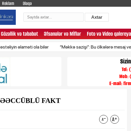
Reklam
Əlaqə
Axtar
Gözəllik və təbabət
Əfsanələr və Mİflər
Foto və Video qalereya
əlaməti ola bilər
“Məkkə sazişi”: Bu ölkələrə mesaj verildi
Sizi
Tel:
Mob: 
E-mail:
fir
10 TƏƏCCÜBLÜ FAKT