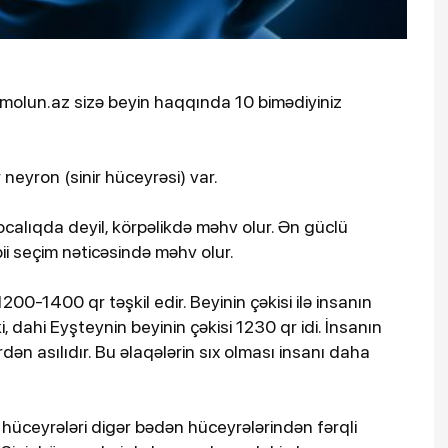
lamolun.az sizə beyin haqqında 10 bimədiyiniz
neyron (sinir hüceyrəsi) var.
qocalıqda deyil, körpəlikdə məhv olur. Ən güclü
bii seçim nəticəsində məhv olur.
200-1400 qr təşkil edir. Beyinin çəkisi ilə insanın
, dahi Eyşteynin beyinin çəkisi 1230 qr idi. İnsanın
dən asılıdır. Bu əlaqələrin sıx olması insanı daha
nir hüceyrələri digər bədən hüceyrələrindən fərqli