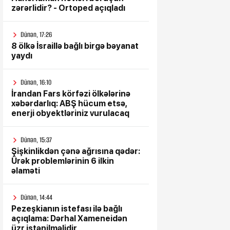
zərərlidir? - Ortoped açıqladı
Dünən, 17:26
8 ölkə İsraillə bağlı birgə bəyanat
yaydı
Dünən, 16:10
İrandan Fars körfəzi ölkələrinə
xəbərdarlıq: ABŞ hücum etsə,
enerji obyektləriniz vurulacaq
Dünən, 15:37
Şişkinlikdən çənə ağrısına qədər:
Ürək problemlərinin 6 ilkin
əlaməti
Dünən, 14:44
Pezeşkianın istefası ilə bağlı
açıqlama: Dərhal Xameneidən
üzr istənilməlidir