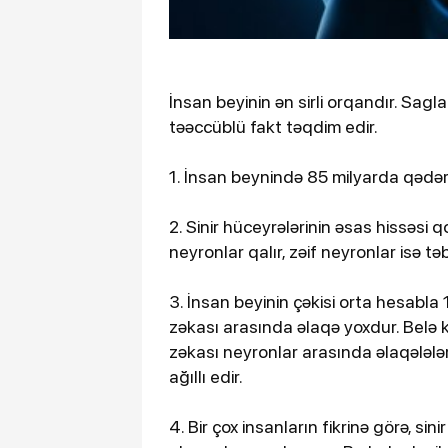
İnsan beyinin ən sirli orqandır. Sag
təəccüblü fakt təqdim edir.
1. İnsan beynində 85 milyarda qədər 
2. Sinir hüceyrələrinin əsas hissəsi 
neyronlar qalır, zəif neyronlar isə tə
3. İnsan beyinin çəkisi orta hesabla 1
zəkası arasında əlaqə yoxdur. Belə ki
zəkası neyronlar arasında əlaqələlər
ağıllı edir.
4. Bir çox insanların fikrinə görə, si