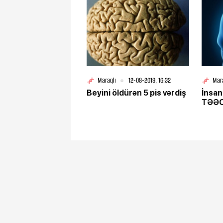
Maraqlı
12-08-2019, 16:32
Mar
Beyini öldürən 5 pis vərdiş
İnsan
TƏƏC