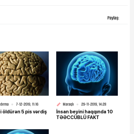
Paylaş:
şdırma
7-12-2019, 11:16
Maraqlı
29-11-2019, 14:28
i öldürən 5 pis vərdiş
İnsan beyini haqqında 10
TƏƏCCÜBLÜ FAKT