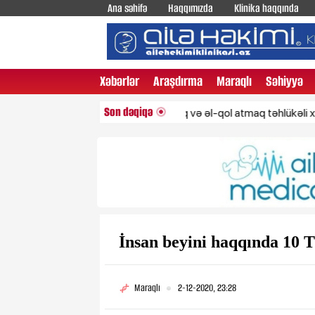
Ana səhifə
Haqqımızda
Klinika haqqında
Xəbərlər
Araşdırma
Maraqlı
Səhiyyə
Son dəqiqə
Gecələr çığırmaq və əl-qol atmaq təhlükəli xəstəliyin 
İnsan beyini haqqında 
Maraqlı
2-12-2020, 23:28