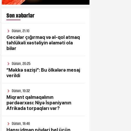
Son xəbərlər
Dünən, 21:10
Gecələr çığırmaq və əl-qol atmaq
təhlükəli xəstəliyin əlaməti ola
bilər
Dünən, 20:25
“Məkkə sazişi”: Bu ölkələrə mesaj
verildi
Dünən, 19:32
Miqrant qalmaqalının
pərdəarxası: Niyə İspaniyanın
Afrikada torpaqları var?
Dünən, 18:46
Hansı idman növləri bel üçün