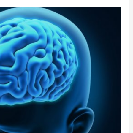
rfəzi ölkələrinə
Gecələr çığırmaq və əl-qol atmaq
BŞ hücum etsə,
təhlükəli xəstəliyin əlaməti ola
riniz vurulacaq
bilər