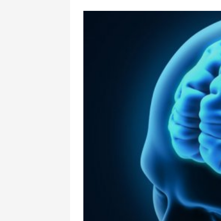
İrandan Fars kö
xəbərdarlıq: A
enerji obyektlə