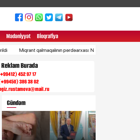
Mədənİyyət
Bİoqrafİya
Miqrant qalmaqalının pərdəarxası: Niyə İspaniyanın Afrikada torpaql
n Reklam Burada
 (+99412) 452 97 17
(+99450) 386 38 02
engiz.rustamova@mail.ru
Gündəm