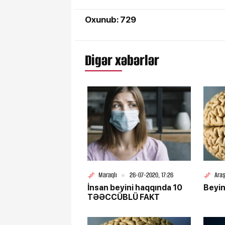
Oxunub: 729
Digər xəbərlər
Maraqlı
26-07-2020, 17:26
Ara
İnsan beyini haqqında 10
Beyin
TƏƏCCÜBLÜ FAKT