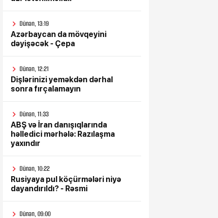
Dünən, 13:19
Azərbaycan da mövqeyini
dəyişəcək - Çepa
Dünən, 12:21
Dişlərinizi yeməkdən dərhal
sonra fırçalamayın
Dünən, 11:33
ABŞ və İran danışıqlarında
həlledici mərhələ: Razılaşma
yaxındır
Dünən, 10:22
Rusiyaya pul köçürmələri niyə
dayandırıldı? - Rəsmi
Dünən, 09:00