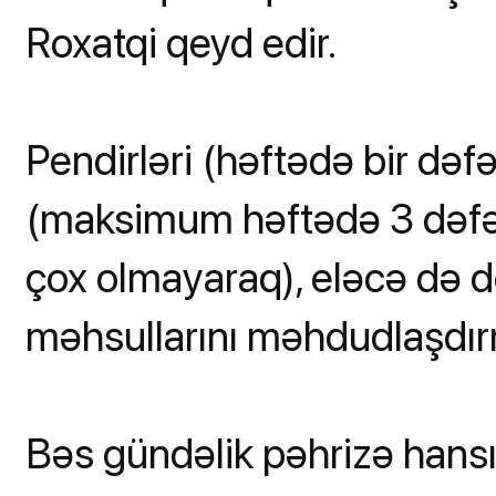
Roxatqi qeyd edir.
Pendirləri (həftədə bir dəfə
(maksimum həftədə 3 dəfə),
çox olmayaraq), eləcə də 
məhsullarını məhdudlaşdı
Bəs gündəlik pəhrizə hansı 