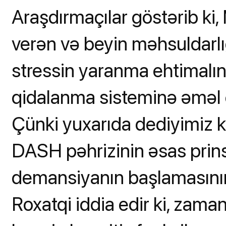
Araşdırmaçılar göstərib ki
verən və beyin məhsuldarlığ
stressin yaranma ehtimalın
qidalanma sisteminə əməl e
Çünki yuxarıda dediyimiz ki
DASH pəhrizinin əsas prinsi
demansiyanın başlamasının 
Roxatqi iddia edir ki, zama