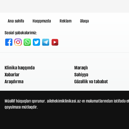
Ana səhifə
Haqqımızda
Reklam
Əlaqə
Sosial şəbəkələrimiz:
Klinika haqqında
Maraqlı
Xəbərlər
Səhiyyə
Araşdırma
Gözəllik və təbabət
Müəllif hüquqları qorunur. ailehekimiklinikasi.az-ın məlumatlarından istifadə e
qoyulması mütləqdir.