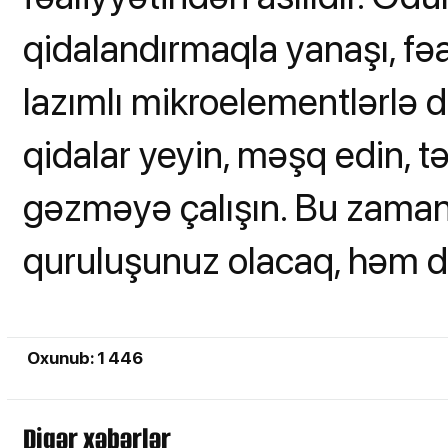
qidalandırmaqla yanaşı, fə
lazımlı mikroelementlərlə 
qidalar yeyin, məşq edin, 
gəzməyə çalışın. Bu zaman
quruluşunuz olacaq, həm də 
Oxunub: 1 446
Digər xəbərlər