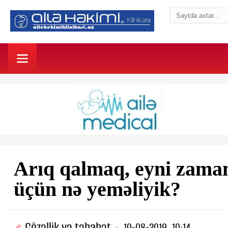
Arıq qalmaq, eyni zaman
üçün nə yeməliyik?
Gözəllik və təbabət
10-08-2019, 10:14