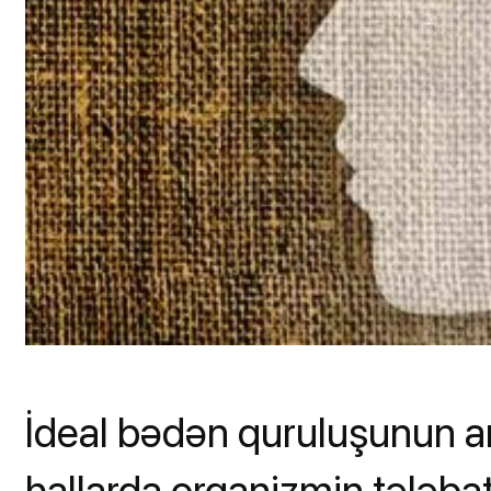
İdeal bədən quruluşunun ar
hallarda orqanizmin tələbat