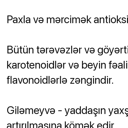
Paxla və mərcimək antioksid
Bütün tərəvəzlər və göyərtil
karotenoidlər və beyin fəa
flavonoidlərlə zəngindir.
Giləmeyvə - yaddaşın yaxşı
artırılmasına kömək edir.