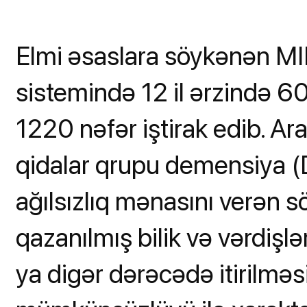
Elmi əsaslara söykənən MI
sistemində 12 il ərzində 6
1220 nəfər iştirak edib. Ara
qidalar qrupu demensiya (
ağılsızlıq mənasını verən sö
qazanılmış bilik və vərdişlə
ya digər dərəcədə itirilməsi