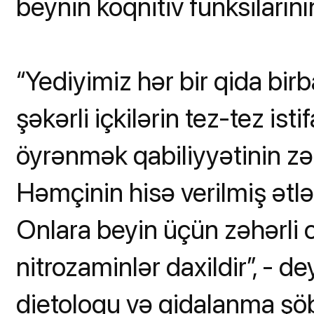
beynin koqnitiv funksilarının
“Yediyimiz hər bir qida birb
şəkərli içkilərin tez-tez is
öyrənmək qabiliyyətinin zəi
Həmçinin hisə verilmiş ətl
Onlara beyin üçün zəhərli o
nitrozaminlər daxildir”, - 
dietoloqu və qidalanma şöb