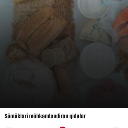
Sümükləri möhkəmləndirən qidalar