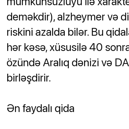
mümkünsüzlüyü ilə xarakte
deməkdir), alzheymer və dig
riskini azalda bilər. Bu qi
hər kəsə, xüsusilə 40 sonr
özündə Aralıq dənizi və DA
birləşdirir.
Ən faydalı qida