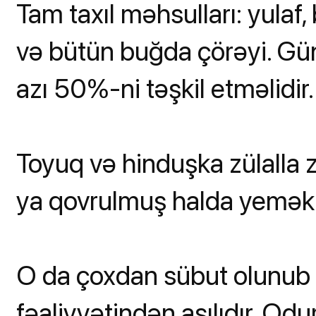
Tam taxıl məhsulları: yula
və bütün buğda çörəyi. Gün
azı 50%-ni təşkil etməlidir.
Toyuq və hinduşka zülalla 
ya qovrulmuş halda yemək 
O da çoxdan sübut olunub 
fəaliyyətindən asılıdır. Odu