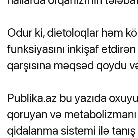
Odur ki, dietoloqlar həm 
funksiyasını inkişaf etdirə
qarşısına məqsəd qoydu və
Publika.az bu yazıda oxuyuc
qoruyan və metabolizmanı
qidalanma sistemi ilə tanış