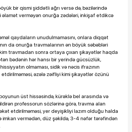
yük bir qismi şiddətli ağrı versə də, bəzilərində
ddi əlamət verməyən onurğa zədələri, inkişaf etdikcə
təməl qaydaların unudulmamasını, onlara diqqət
rının da onurğa travmalarının ən böyük səbəbləri
əkim travmadan sonra ortaya çıxan şikayətlər haqda
dətən bədənin hər hansı bir yerində gücsüzlük,
 hissiyyatın olmaması, sidik və nəcis ifrazının
 etdirilməməsi, əzələ zəifliyi kimi şikayətlər özünü
boyunun üst hissəsində, kürəklə bel arasında və
ildirən professorun sözlərinə görə, travma alan
əkət etdirilməməsi, yer deyişikliyi lazım olduğu halda
ə imkan vermədən, düz şəkildə, 3-4 nəfər tərəfindən
.