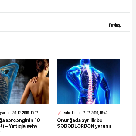
Paylaş:
iyyə
20-12-2019, 19:07
Xəbərlər
7-07-2019, 16:42
a xərçənginin 10
Onurğada əyrilik bu
ti – Yırtıqla səhv
SƏBƏBLƏRDƏN yaranır
r