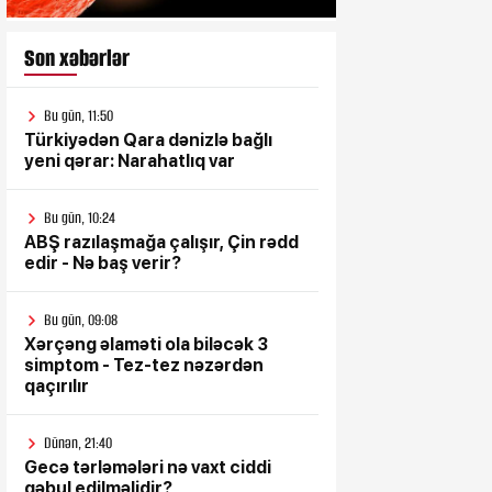
Son xəbərlər
Bu gün, 11:50
Türkiyədən Qara dənizlə bağlı
yeni qərar: Narahatlıq var
Bu gün, 10:24
ABŞ razılaşmağa çalışır, Çin rədd
edir - Nə baş verir?
Bu gün, 09:08
Xərçəng əlaməti ola biləcək 3
simptom - Tez-tez nəzərdən
qaçırılır
Dünən, 21:40
Gecə tərləmələri nə vaxt ciddi
qəbul edilməlidir?