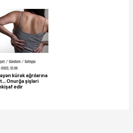
şet / Gündəm / Səhiyyə
-2023, 12:08
yən kürək ağrılarına
t... Onurğa şişləri
inkişaf edir