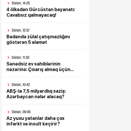
Dünən, 14:25
4 ölkədən Gürcüstan bəyanatı:
Cavabsız qalmayacaq!
Dünən, 12:57
Bədəndə zülal çatışmazlığını
göstərən 5 əlamət
Dünən, 11:33
Sənədsiz ev sahiblərinin
nəzərinə: Çıxarış almaq üçün...
Dünən, 10:42
ABŞ-la 7,5 milyardlıq saziş:
Azərbaycan nələr alacaq?
Dünən, 09:06
Az yuxu yatanlar daha çox
infarkt və insult keçirir?