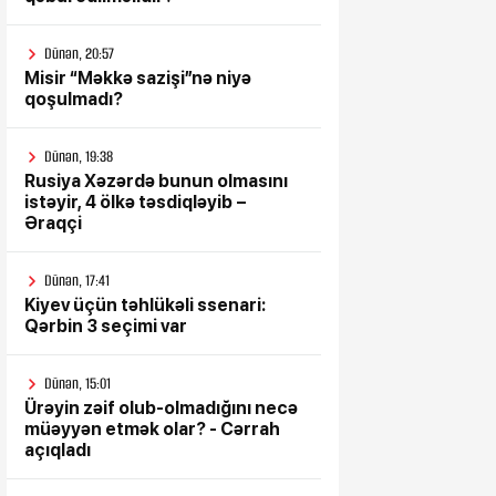
Dünən, 20:57
Misir “Məkkə sazişi”nə niyə
qoşulmadı?
Dünən, 19:38
Rusiya Xəzərdə bunun olmasını
istəyir, 4 ölkə təsdiqləyib –
Əraqçi
Dünən, 17:41
Kiyev üçün təhlükəli ssenari:
Qərbin 3 seçimi var
Dünən, 15:01
Ürəyin zəif olub-olmadığını necə
müəyyən etmək olar? - Cərrah
açıqladı