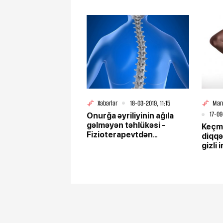
Xəbərlər
18-03-2019, 11:15
Man
17-09
Onurğa əyriliyinin ağıla
gəlməyən təhlükəsi -
Keçmə
Fizioterapevtdən
diqqə
XƏBƏRDARLIQ
gizli 