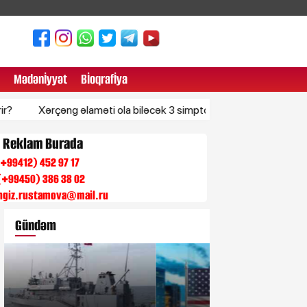
Mədənİyyət
Bİoqrafİya
ərçəng əlaməti ola biləcək 3 simptom - Tez-tez nəzərdən qaçırılır
n Reklam Burada
 (+99412) 452 97 17
(+99450) 386 38 02
engiz.rustamova@mail.ru
Gündəm