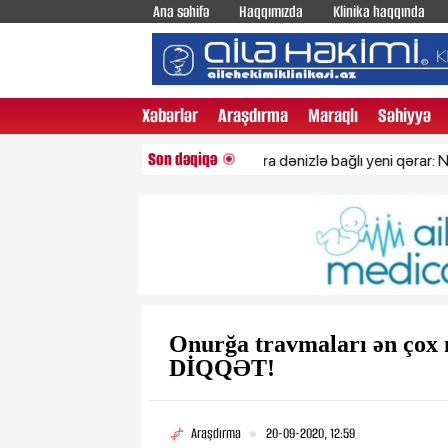
Ana səhifə
Haqqımızda
Klinika haqqında
Xəbərlər
Araşdırma
Maraqlı
Səhiyyə
Son dəqiqə
Türkiyədən Qara dənizlə bağlı yeni qərar: Narahatlıq 
Onurğa travmaları ən çox 
DİQQƏT!
Araşdırma
20-09-2020, 12:59