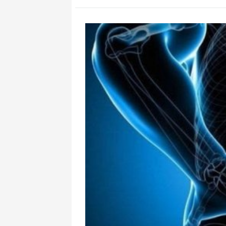
Rusiya Xəzərd
istəyir, 4 ölk
Əraqçi