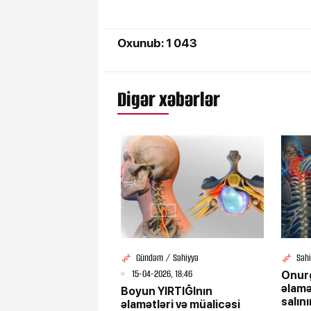
Oxunub: 1 043
Digər xəbərlər
Gündəm / Səhiyyə
Səh
15-04-2026, 18:46
Onurğ
əlamə
Boyun YIRTIĞInın
salını
əlamətləri və müalicəsi