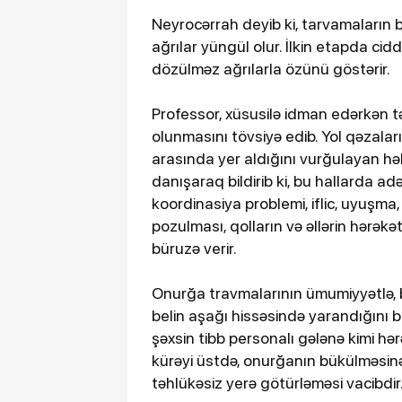
Neyrocərrah deyib ki, tarvamaların bö
ağrılar yüngül olur. İlkin etapda ci
dözülməz ağrılarla özünü göstərir.
Professor, xüsusilə idman edərkən 
olunmasını tövsiyə edib. Yol qəzala
arasında yer aldığını vurğulayan h
danışaraq bildirib ki, bu hallarda a
koordinasiya problemi, iflic, uyuşma,
pozulması, qolların və əllərin hərəkət
büruzə verir.
Onurğa travmalarının ümumiyyətlə, 
belin aşağı hissəsində yarandığını b
şəxsin tibb personalı gələnə kimi hər
kürəyi üstdə, onurğanın bükülməsin
təhlükəsiz yerə götürləməsi vacibdir