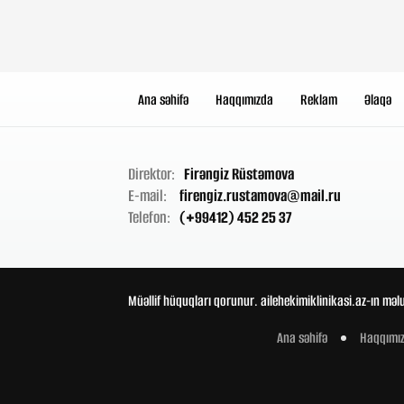
Ana səhifə
Haqqımızda
Reklam
Əlaqə
Direktor:
Firəngiz Rüstəmova
E-mail:
firengiz.rustamova@mail.ru
Telefon:
(+99412) 452 25 37
Müəllif hüquqları qorunur. ailehekimiklinikasi.az-ın məl
Ana səhifə
Haqqımı