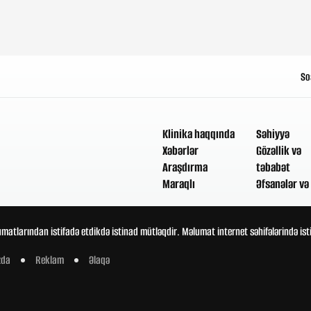
So
Klinika haqqında
Səhiyyə
Xəbərlər
Gözəllik və
Araşdırma
təbabət
Maraqlı
Əfsanələr və 
umatlarından istifadə etdikdə istinad mütləqdir. Məlumat internet səhifələrində is
zda
Reklam
Əlaqə