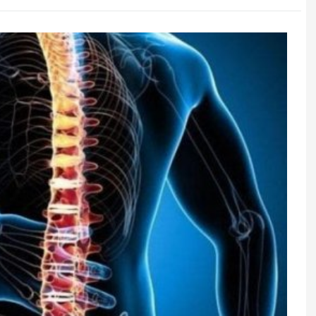
ə bunun olmasını
Türkiyədən Qara dənizlə bağlı
ə təsdiqləyib –
yeni qərar: Narahatlıq var