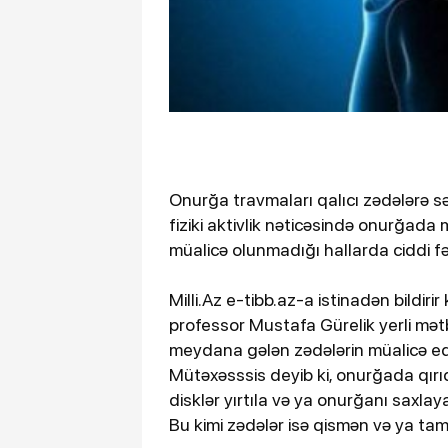
Onurğa travmaları qalıcı zədələrə s
fiziki aktivlik nəticəsində onurğada
müalicə olunmadığı hallarda ciddi f
Milli.Az e-tibb.az-a istinadən bildiri
professor Mustafa Gürelik yerli mə
meydana gələn zədələrin müalicə ed
Mütəxəsssis deyib ki, onurğada qırı
disklər yırtıla və ya onurğanı saxla
Bu kimi zədələr isə qismən və ya tam i