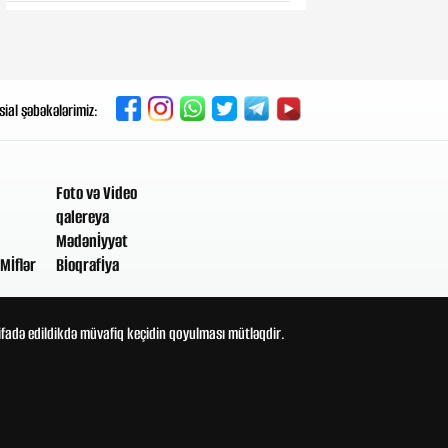
7-08-2026, 21:10
Gecələr çığırmaq və əl-qol atmaq
təhlükəli xəstəliyin əlaməti ola
bilər
sial şəbəkələrimiz:
7-08-2026, 20:25
“Məkkə sazişi”: Bu ölkələrə mesaj
verildi
Foto və Video
qalereya
7-08-2026, 19:32
Mədənİyyət
Miqrant qalmaqalının
Mİflər
Bİoqrafİya
pərdəarxası: Niyə İspaniyanın
Afrikada torpaqları var?
tifadə edildikdə müvafiq keçidin qoyulması mütləqdir.
7-08-2026, 18:46
Hansı idman növləri bel üçün
zərərlidir? - Ortoped açıqladı
7-08-2026, 17:26