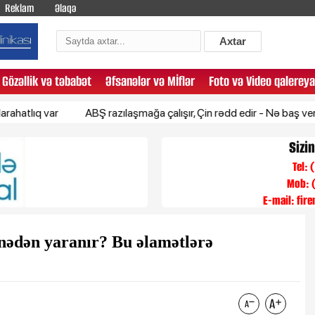
Reklam
Əlaqə
Axtar
Gözəllik və təbabət
Əfsanələr və Mİflər
Foto və Video qalereya
var
ABŞ razılaşmağa çalışır, Çin rədd edir - Nə baş verir?
X
Sizi
Tel:
Mob: 
E-mail:
fir
nədən yaranır? Bu əlamətlərə