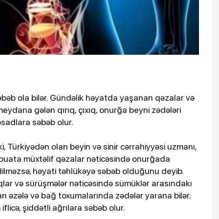
əbəb ola bilər. Gündəlik həyatda yaşanan qəzalar və
 meydana gələn qırıq, çıxıq, onurğa beyni zədələri
əsadlara səbəb olur.
r ki, Türkiyədən olan beyin və sinir cərrahiyyəsi uzmanı,
tbuata müxtəlif qəzalar nəticəsində onurğada
ilməzsə, həyati təhlükəyə səbəb olduğunu deyib.
qlar və sürüşmələr nəticəsində sümüklər arasındakı
yan əzələ və bağ toxumalarında zədələr yarana bilər.
flicə, şiddətli ağrılara səbəb olur.