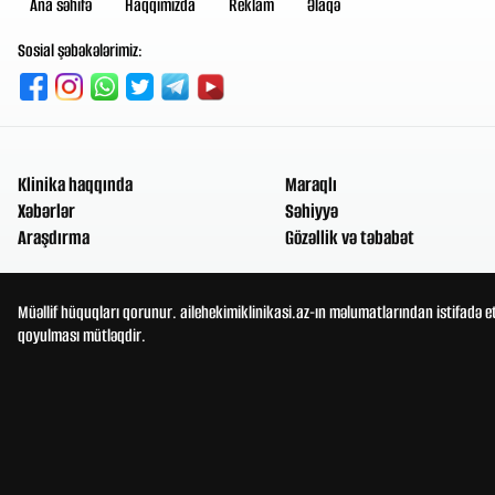
Ana səhifə
Haqqımızda
Reklam
Əlaqə
Sosial şəbəkələrimiz:
Klinika haqqında
Maraqlı
Xəbərlər
Səhiyyə
Araşdırma
Gözəllik və təbabət
Müəllif hüquqları qorunur. ailehekimiklinikasi.az-ın məlumatlarından istifadə e
qoyulması mütləqdir.