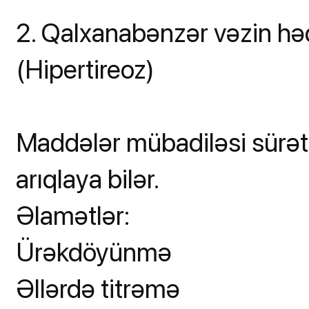
2. Qalxanabənzər vəzin həd
(Hipertireoz)
Maddələr mübadiləsi sürətl
arıqlaya bilər.
Əlamətlər:
Ürəkdöyünmə
Əllərdə titrəmə