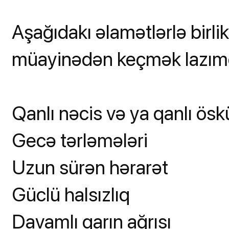
Aşağıdakı əlamətlərlə birl
müayinədən keçmək lazımd
Qanlı nəcis və ya qanlı ösk
Gecə tərləmələri
Uzun sürən hərarət
Güclü halsızlıq
Davamlı qarın ağrısı