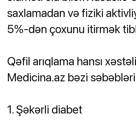
saxlamadan və fiziki aktivl
5%-dən çoxunu itirmək tibb
Qəfil arıqlama hansı xəstəli
Medicina.az bəzi səbəbləri
1. Şəkərli diabet