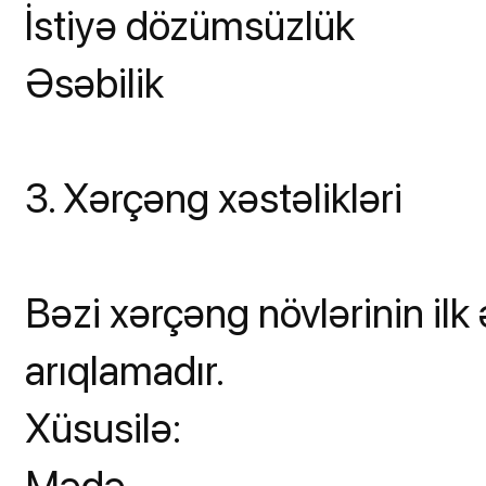
İstiyə dözümsüzlük
Əsəbilik
3. Xərçəng xəstəlikləri
Bəzi xərçəng növlərinin ilk
arıqlamadır.
Xüsusilə:
Mədə