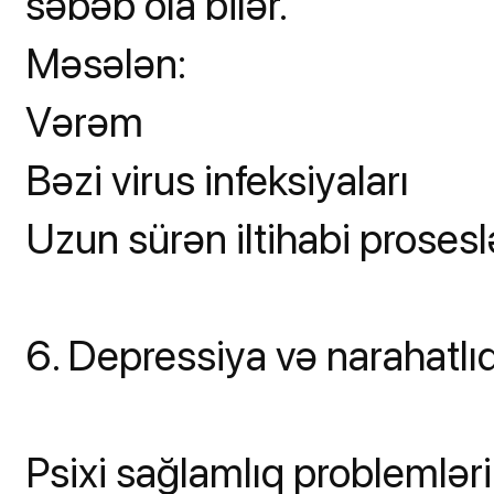
səbəb ola bilər.
Məsələn:
Vərəm
Bəzi virus infeksiyaları
Uzun sürən iltihabi prosesl
6. Depressiya və narahatl
Psixi sağlamlıq problemləri 