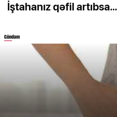
İştahanız qəfil artıbsa.
Gündəm