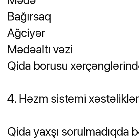
Bağırsaq
Ağciyər
Mədəaltı vəzi
Qida borusu xərçənglərində 
4. Həzm sistemi xəstəliklər
Qida yaxşı sorulmadıqda bəd