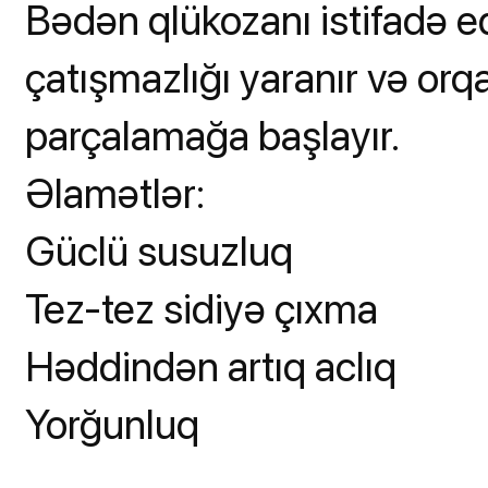
Bədən qlükozanı istifadə e
çatışmazlığı yaranır və or
parçalamağa başlayır.
Əlamətlər:
Güclü susuzluq
Tez-tez sidiyə çıxma
Həddindən artıq aclıq
Yorğunluq