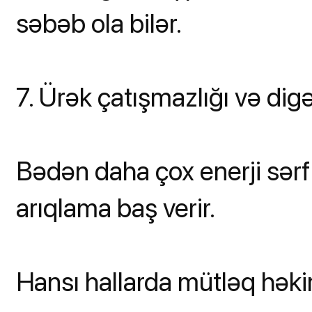
səbəb ola bilər.
7. Ürək çatışmazlığı və digər
Bədən daha çox enerji sərf 
arıqlama baş verir.
Hansı hallarda mütləq hək