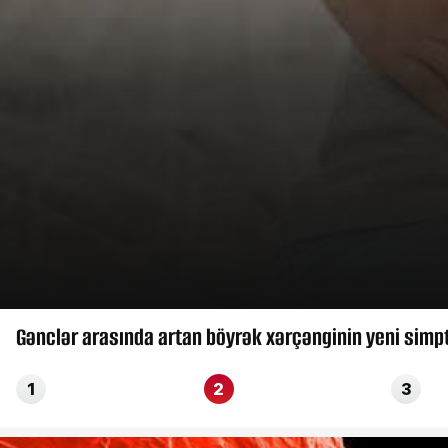
Gənclər arasında artan böyrək xərçənginin yeni simp
1
2
3