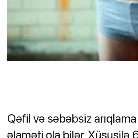
Qəfil və səbəbsiz arıqlama 
əlaməti ola bilər. Xüsusilə