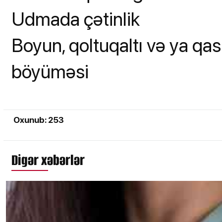
Udmada çətinlik
Boyun, qoltuqaltı və ya qas
böyüməsi
Oxunub: 253
Digər xəbərlər