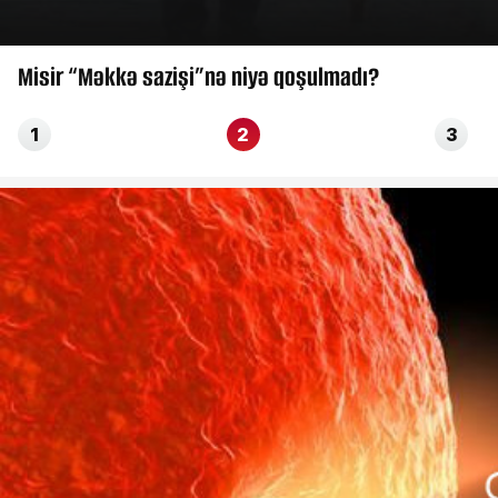
Misir “Məkkə sazişi”nə niyə qoşulmadı?
1
2
3