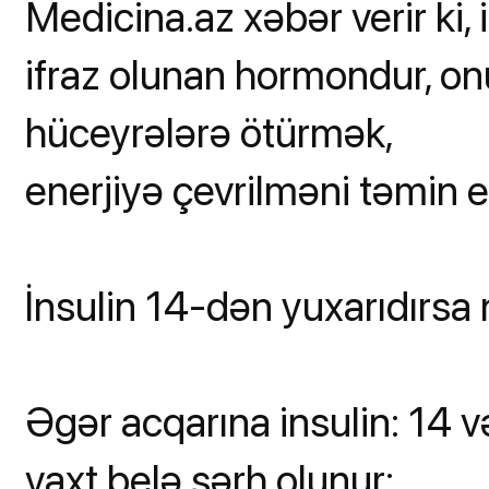
Medicina.az xəbər verir ki,
ifraz olunan hormondur, on
hüceyrələrə ötürmək,
enerjiyə çevrilməni təmin 
İnsulin 14-dən yuxarıdırsa 
Əgər acqarına insulin: 14 
vaxt belə şərh olunur: