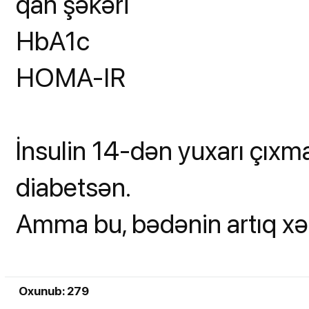
qan şəkəri
HbA1c
HOMA-IR
İnsulin 14-dən yuxarı çıxma
diabetsən.
Amma bu, bədənin artıq xəbə
Oxunub: 279