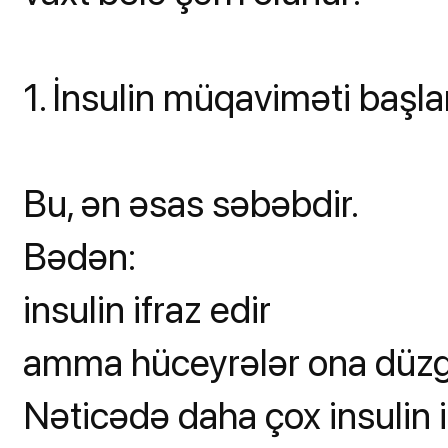
1. İnsulin müqaviməti başla
Bu, ən əsas səbəbdir.
Bədən:
insulin ifraz edir
amma hüceyrələr ona düzg
Nəticədə daha çox insulin i