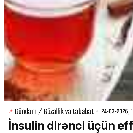
Gündəm / Gözəllik və təbabət
24-03-2026, 
İnsulin dirənci üçün eff