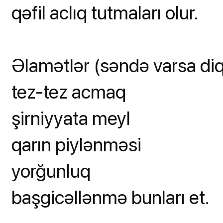
qəfil aclıq tutmaları olur.
Əlamətlər (səndə varsa diq
tez-tez acmaq
şirniyyata meyl
qarın piylənməsi
yorğunluq
başgicəllənmə bunları et.