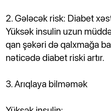
2. Gələcək risk: Diabet xəst
Yüksək insulin uzun müdd
qan şəkəri də qalxmağa ba
nəticədə diabet riski artır.
3. Arıqlaya bilməmək
Yüksək insulin: