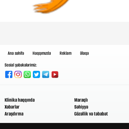
Ana səhifə
Haqqımızda
Reklam
Əlaqə
Sosial şəbəkələrimiz:
Klinika haqqında
Maraqlı
Xəbərlər
Səhiyyə
Araşdırma
Gözəllik və təbabət