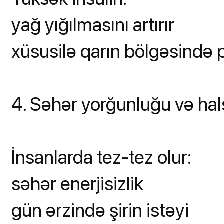
yağ yığılmasını artırır
xüsusilə qarın bölgəsində p
4. Səhər yorğunluğu və hals
İnsanlarda tez-tez olur:
səhər enerjisizlik
gün ərzində şirin istəyi