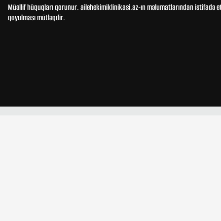
Müəllif hüquqları qorunur. ailehekimiklinikasi.az-ın məlumatlarından istifadə e
qoyulması mütləqdir.