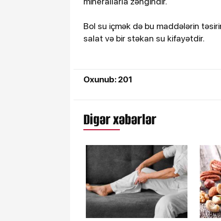
minerallarla zəngindir.
Bol su içmək də bu maddələrin təsirin
salat və bir stəkan su kifayətdir.
Oxunub: 201
Digər xəbərlər