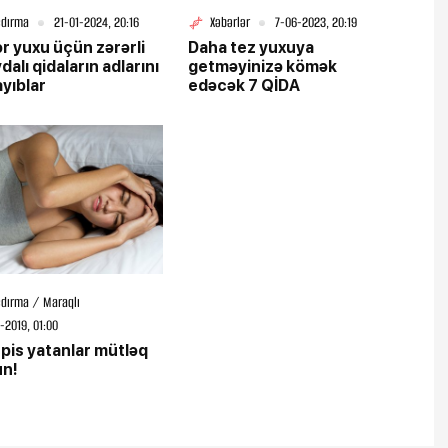
şdırma
21-01-2024, 20:16
Xəbərlər
7-06-2023, 20:19
ər yuxu üçün zərərli
Daha tez yuxuya
dalı qidaların adlarını
getməyinizə kömək
ayıblar
edəcək 7 QİDA
şdırma / Maraqlı
-2019, 01:00
pis yatanlar mütləq
un!