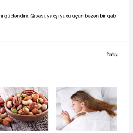
i gücləndirir. Qısası, yaxşı yuxu üçün bəzən bir qab
Paylaş: