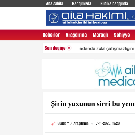
Ana səhifə
Haqqımızda
Klinika haqqında
Xəbərlər
Araşdırma
Maraqlı
Səhiyyə
Son dəqiqə
Bədəndə zülal çatışmazlığını göstərən
Şirin yuxunun sirri bu ye
Gündəm / Araşdırma
7-11-2025, 18:26