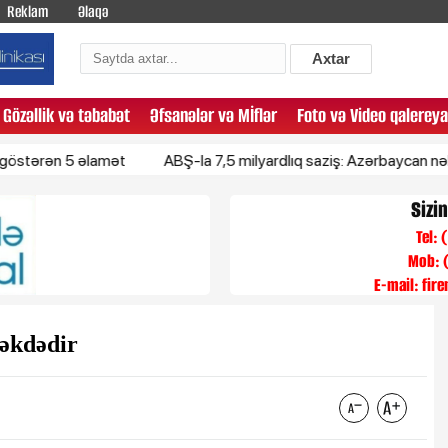
Reklam
Əlaqə
Axtar
Gözəllik və təbabət
Əfsanələr və Mİflər
Foto və Video qalereya
 5 əlamət
ABŞ-la 7,5 milyardlıq saziş: Azərbaycan nələr alacaq
Sizi
Tel:
Mob: 
E-mail:
fir
məkdədir