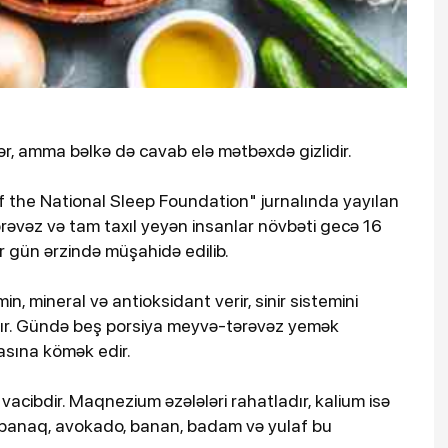
r, amma bəlkə də cavab elə mətbəxdə gizlidir.
 of the National Sleep Foundation" jurnalında yayılan
əvəz və tam taxıl yeyən insanlar növbəti gecə 16
bir gün ərzində müşahidə edilib.
, mineral və antioksidant verir, sinir sistemini
ayır. Gündə beş porsiya meyvə-tərəvəz yemək
asına kömək edir.
cibdir. Maqnezium əzələləri rahatladır, kalium isə
spanaq, avokado, banan, badam və yulaf bu