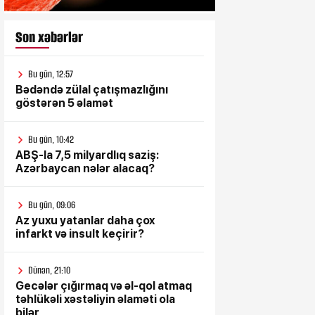
Son xəbərlər
Bu gün, 12:57
Bədəndə zülal çatışmazlığını
göstərən 5 əlamət
Bu gün, 10:42
ABŞ-la 7,5 milyardlıq saziş:
Azərbaycan nələr alacaq?
Bu gün, 09:06
Az yuxu yatanlar daha çox
infarkt və insult keçirir?
Dünən, 21:10
Gecələr çığırmaq və əl-qol atmaq
təhlükəli xəstəliyin əlaməti ola
bilər