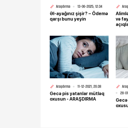
Araşdırma
13-06-2025, 12:34
Ara
Əl-ayağınız şişir? – Ödemə
Aliml
qarşı bunu yeyin
və fay
açıql
Araşdırma
11-12-2021, 20:38
Ara
28-01
Gecə pis yatanlar mütləq
oxusun - ARAŞDIRMA
Gecə 
oxus