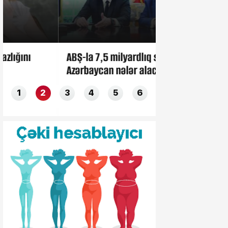
ABŞ-la 7,5 milyardlıq saziş:
Az yuxu yatanla
Azərbaycan nələr alacaq?
və insult keçiri
1
2
3
4
5
6