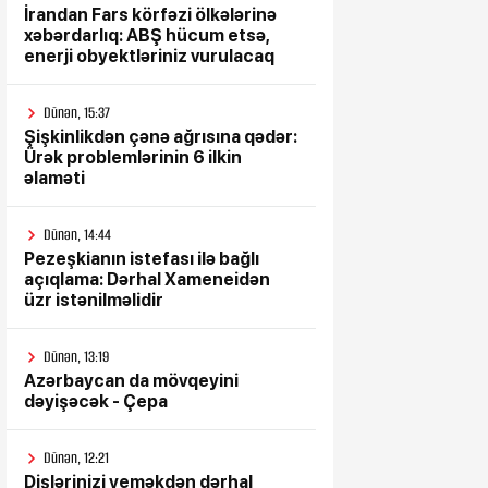
İrandan Fars körfəzi ölkələrinə
xəbərdarlıq: ABŞ hücum etsə,
enerji obyektləriniz vurulacaq
Dünən, 15:37
Şişkinlikdən çənə ağrısına qədər:
Ürək problemlərinin 6 ilkin
əlaməti
Dünən, 14:44
Pezeşkianın istefası ilə bağlı
açıqlama: Dərhal Xameneidən
üzr istənilməlidir
Dünən, 13:19
Azərbaycan da mövqeyini
dəyişəcək - Çepa
Dünən, 12:21
Dişlərinizi yeməkdən dərhal