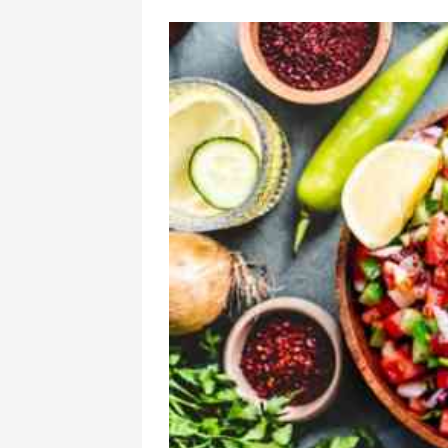
Miqrant qalmaq
pərdəarxası: Ni
Afrikada torpaq