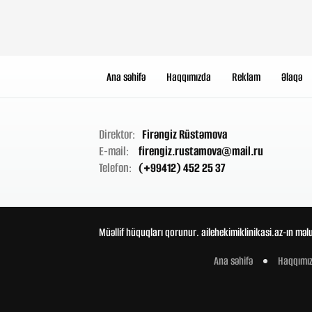
Ana səhifə
Haqqımızda
Reklam
Əlaqə
Direktor:
Firəngiz Rüstəmova
E-mail:
firengiz.rustamova@mail.ru
Telefon:
(+99412) 452 25 37
Müəllif hüquqları qorunur. ailehekimiklinikasi.az-ın məl
Ana səhifə
Haqqımı