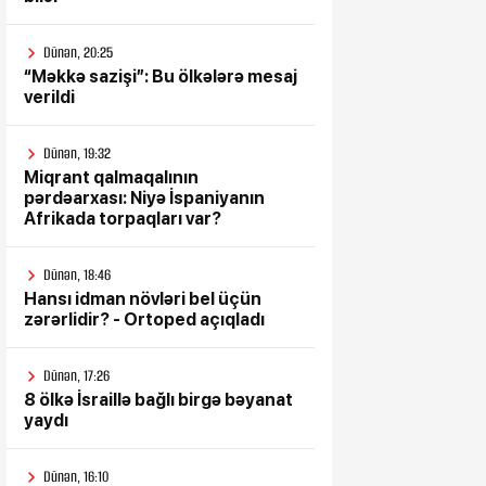
Dünən, 20:25
“Məkkə sazişi”: Bu ölkələrə mesaj
verildi
Dünən, 19:32
Miqrant qalmaqalının
pərdəarxası: Niyə İspaniyanın
Afrikada torpaqları var?
Dünən, 18:46
Hansı idman növləri bel üçün
zərərlidir? - Ortoped açıqladı
Dünən, 17:26
8 ölkə İsraillə bağlı birgə bəyanat
yaydı
Dünən, 16:10