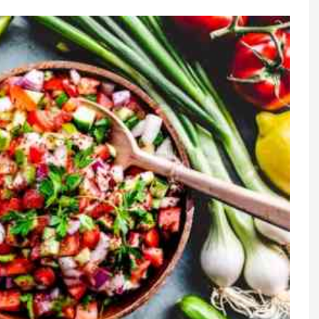
alının
Bədəndə zülal çatışmazlığını
yə İspaniyanın
göstərən 5 əlamət
ları var?