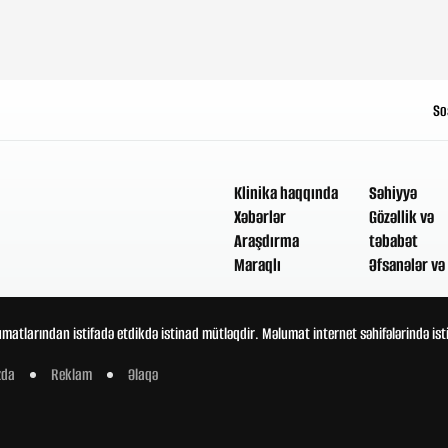
So
Klinika haqqında
Səhiyyə
Xəbərlər
Gözəllik və
Araşdırma
təbabət
Maraqlı
Əfsanələr və 
umatlarından istifadə etdikdə istinad mütləqdir. Məlumat internet səhifələrində is
zda
Reklam
Əlaqə