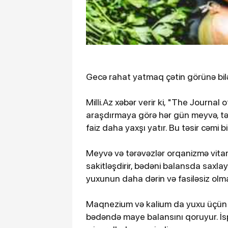
Gecə rahat yatmaq çətin görünə bilə
Milli.Az xəbər verir ki, "The Journal
araşdırmaya görə hər gün meyvə, tər
faiz daha yaxşı yatır. Bu təsir cəmi 
Meyvə və tərəvəzlər orqanizmə vitamin
sakitləşdirir, bədəni balansda saxl
yuxunun daha dərin və fasiləsiz olm
Maqnezium və kalium da yuxu üçün va
bədəndə maye balansını qoruyur. İ