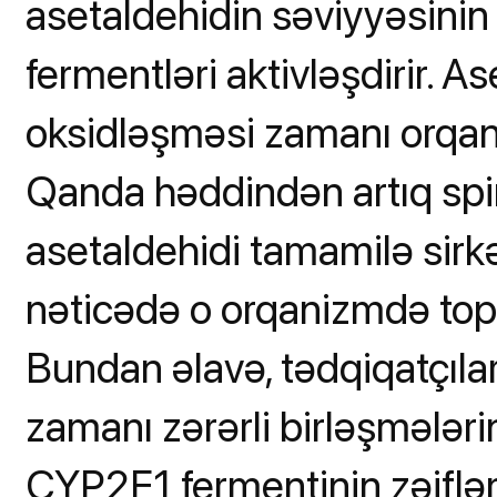
asetaldehidin səviyyəsini
fermentləri aktivləşdirir. Ase
oksidləşməsi zamanı orqa
Qanda həddindən artıq spir
asetaldehidi tamamilə sirkə
nəticədə o orqanizmdə topla
Bundan əlavə, tədqiqatçıla
zamanı zərərli birləşmələri
CYP2E1 fermentinin zəifləm