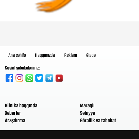
Ana səhifə
Haqqımızda
Reklam
Əlaqə
Sosial şəbəkələrimiz:
Klinika haqqında
Maraqlı
Xəbərlər
Səhiyyə
Araşdırma
Gözəllik və təbabət