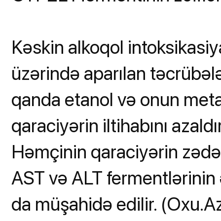
Kəskin alkoqol intoksikasi
üzərində aparılan təcrübələr
qanda etanol və onun metab
qaraciyərin iltihabını azaldı
Həmçinin qaraciyərin zədə
AST və ALT fermentlərinin
da müşahidə edilir. (Oxu.A