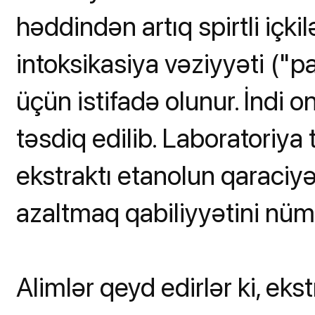
həddindən artıq spirtli içk
intoksikasiya vəziyyəti ("
üçün istifadə olunur. İndi on
təsdiq edilib. Laboratoriya
ekstraktı etanolun qaraciyər
azaltmaq qabiliyyətini nüma
Alimlər qeyd edirlər ki, eks