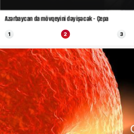
Azərbaycan da mövqeyini dəyişəcək - Çepa
1
2
3