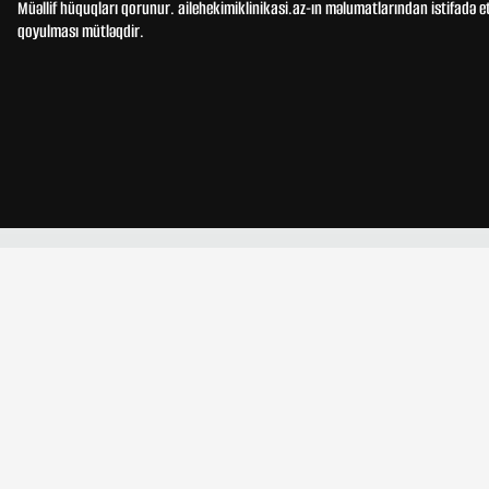
Müəllif hüquqları qorunur. ailehekimiklinikasi.az-ın məlumatlarından istifadə e
qoyulması mütləqdir.