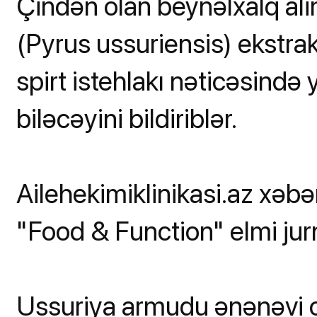
Çindən olan beynəlxalq al
(Pyrus ussuriensis) ekstrak
spirt istehlakı nəticəsind
biləcəyini bildiriblər.
Ailehekimiklinikasi.az xəbər
"Food & Function" elmi jur
Ussuriya armudu ənənəvi o