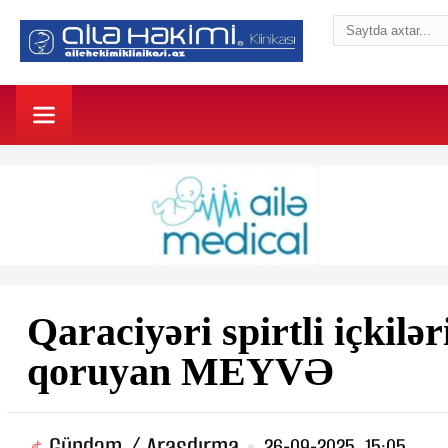
Qaraciyəri spirtli içkilə
qoruyan MEYVƏ
Gündəm / Araşdırma
26-09-2025, 15:05