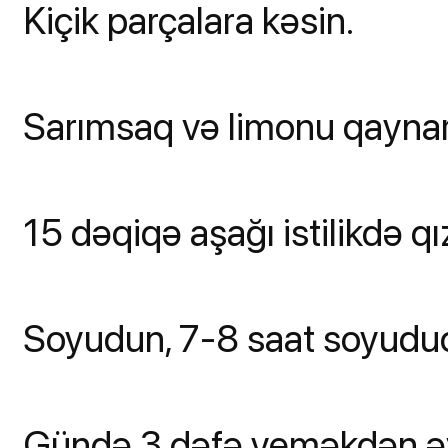
Kiçik parçalara kəsin.
Sarımsaq və limonu qaynar
15 dəqiqə aşağı istilikdə qız
Soyudun, 7-8 saat soyudu
Gündə 3 dəfə yeməkdən əv