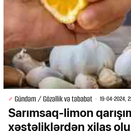
Gündəm / Gözəllik və təbabət
19-04-2024, 2
Sarımsaq-limon qarışım
xəstəliklərdən xilas olu