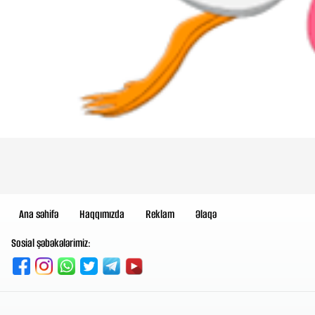
Ana səhifə
Haqqımızda
Reklam
Əlaqə
Sosial şəbəkələrimiz: