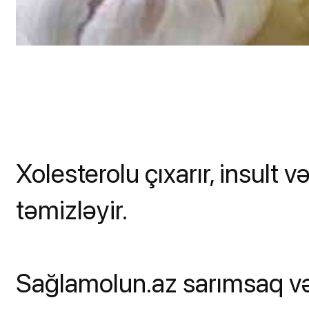
Xolesterolu çıxarır, insult və
təmizləyir.
Sağlamolun.az sarımsaq və