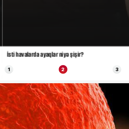
İsti havalarda ayaqlar niyə şişir?
1
2
3