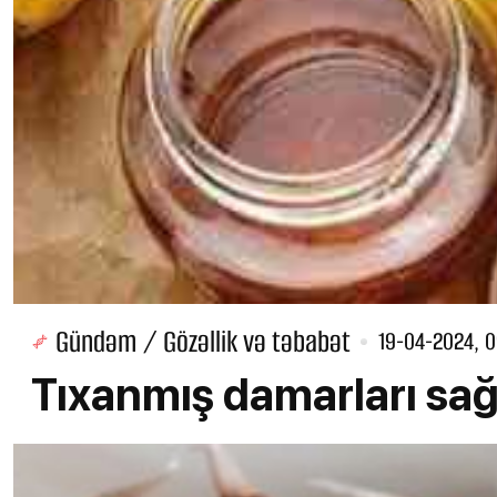
Gündəm / Gözəllik və təbabət
19-04-2024, 0
Tıxanmış damarları sağa