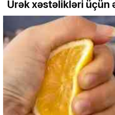
Ürək xəstəlikləri üçün 