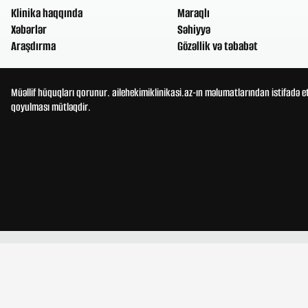
Klinika haqqında
Maraqlı
Xəbərlər
Səhiyyə
Araşdırma
Gözəllik və təbabət
Müəllif hüquqları qorunur. ailehekimiklinikasi.az-ın məlumatlarından istifadə e
qoyulması mütləqdir.