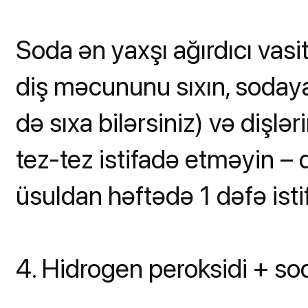
Soda ən yaxşı ağırdıcı vasi
diş məcununu sıxın, sodaya
də sıxa bilərsiniz) və dişlə
tez-tez istifadə etməyin – 
üsuldan həftədə 1 dəfə isti
4. Hidrogen peroksidi + so