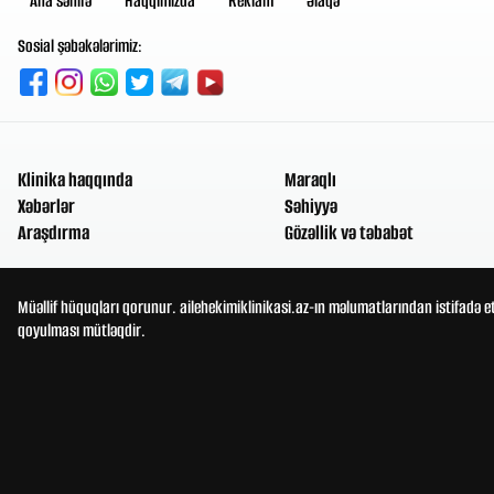
Ana səhifə
Haqqımızda
Reklam
Əlaqə
Sosial şəbəkələrimiz:
Klinika haqqında
Maraqlı
Xəbərlər
Səhiyyə
Araşdırma
Gözəllik və təbabət
Müəllif hüquqları qorunur. ailehekimiklinikasi.az-ın məlumatlarından istifadə e
qoyulması mütləqdir.