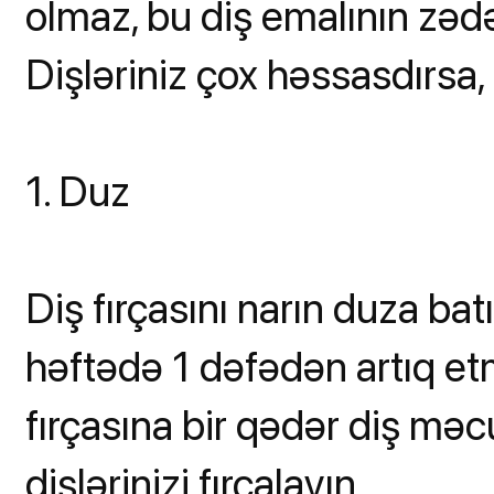
olmaz, bu diş emalının zəd
Dişləriniz çox həssasdırsa, 
1. Duz
Diş fırçasını narın duza batı
həftədə 1 dəfədən artıq et
fırçasına bir qədər diş məc
dişlərinizi fırçalayın.