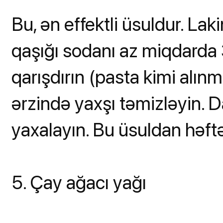
Bu, ən effektli üsuldur. Laki
qaşığı sodanı az miqdarda 
qarışdırın (pasta kimi alınma
ərzində yaxşı təmizləyin. D
yaxalayın. Bu üsuldan həftə
5. Çay ağacı yağı