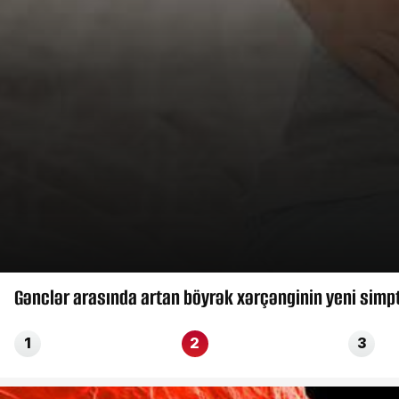
Gənclər arasında artan böyrək xərçənginin yeni simp
1
2
3