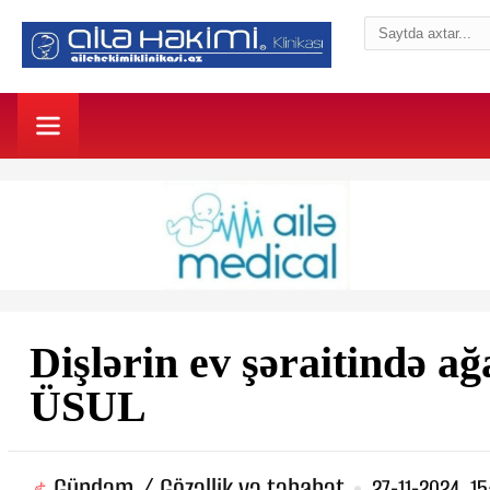
Dişlərin ev şəraitində 
ÜSUL
Gündəm / Gözəllik və təbabət
27-11-2024, 15