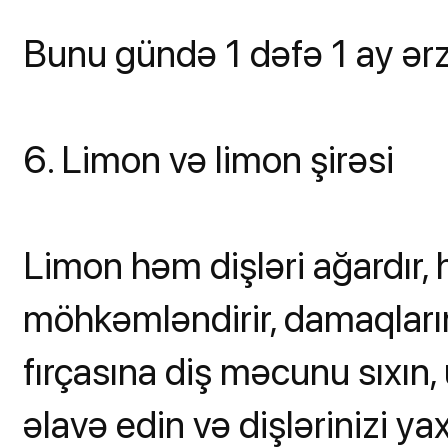
Bunu gündə 1 dəfə 1 ay ərz
6. Limon və limon şirəsi
Limon həm dişləri ağardır,
möhkəmləndirir, damaqların
fırçasına diş məcunu sıxın,
əlavə edin və dişlərinizi y