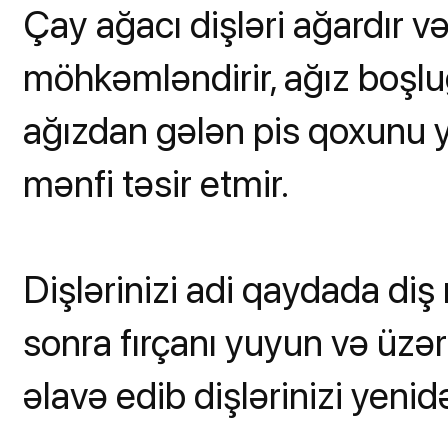
Çay ağacı dişləri ağardır 
möhkəmləndirir, ağız boşluğ
ağızdan gələn pis qoxunu yo
mənfi təsir etmir.
Dişlərinizi adi qaydada diş
sonra fırçanı yuyun və üzə
əlavə edib dişlərinizi yenid