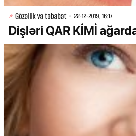
Gözəllik və təbabət
22-12-2019, 16:17
Dişləri QAR KİMİ ağar