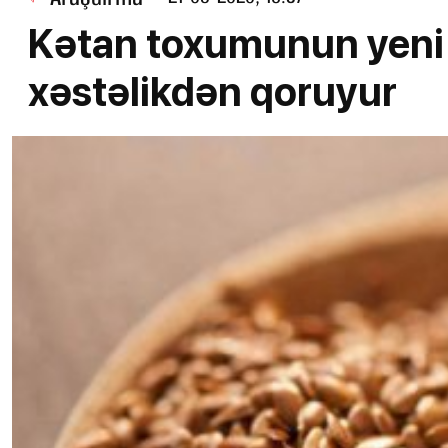
Kətan toxumunun yeni f
xəstəlikdən qoruyur