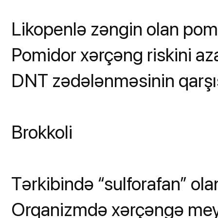
Likopenlə zəngin olan pomi
Pomidor xərçəng riskini a
DNT zədələnməsinin qarşısı
Brokkoli
Tərkibində “sulforafan” ola
Orqanizmdə xərçəngə meyil