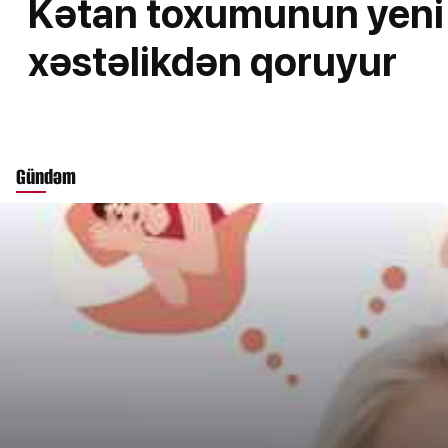
Kətan toxumunun yeni f
xəstəlikdən qoruyur
Gündəm