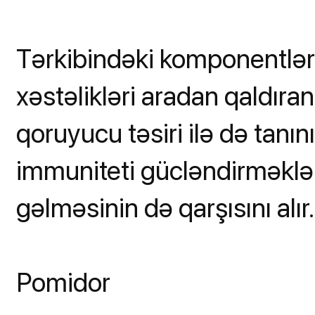
Tərkibindəki komponentlər
xəstəlikləri aradan qaldır
qoruyucu təsiri ilə də tanın
immuniteti gücləndirməklə
gəlməsinin də qarşısını alır.
Pomidor