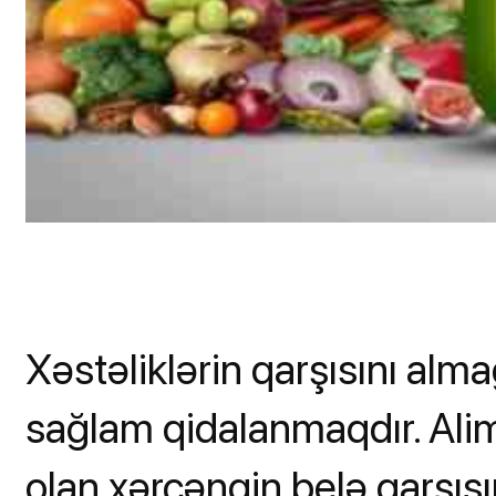
Xəstəliklərin qarşısını alma
sağlam qidalanmaqdır. Alim
olan xərçəngin belə qarşıs