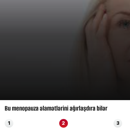
Bu menopauza əlamətlərini ağırlaşdıra bilər
1
2
3