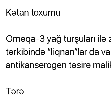
Kətan toxumu
Omeqa-3 yağ turşuları ilə
tərkibində “liqnan”lar da v
antikanserogen təsirə malik
Tərə