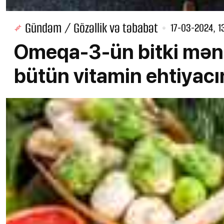
Gündəm / Gözəllik və təbabət
17-03-2024, 1
Omeqa-3-ün bitki mənb
bütün vitamin ehtiyacı