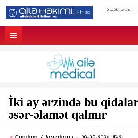
İki ay ərzində bu qidala
əsər-əlamət qalmır
Gündəm / Araşdırma
26-05-2024, 15:31