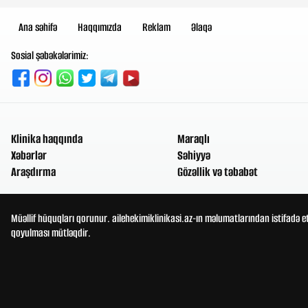
Ana səhifə
Haqqımızda
Reklam
Əlaqə
Sosial şəbəkələrimiz:
Klinika haqqında
Maraqlı
Xəbərlər
Səhiyyə
Araşdırma
Gözəllik və təbabət
Müəllif hüquqları qorunur. ailehekimiklinikasi.az-ın məlumatlarından istifadə e
qoyulması mütləqdir.