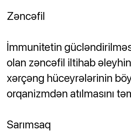
Zəncəfil
İmmunitetin gücləndirilməsi
olan zəncəfil iltihab əleyh
xərçəng hüceyrələrinin böy
orqanizmdən atılmasını təm
Sarımsaq