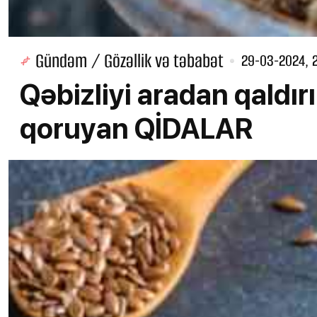
Gündəm / Gözəllik və təbabət
29-03-2024, 
Qəbizliyi aradan qaldı
qoruyan QİDALAR