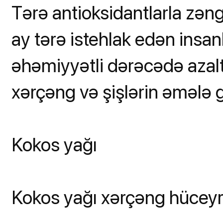
Tərə antioksidantlarla zəngi
ay tərə istehlak edən insan
əhəmiyyətli dərəcədə azalt
xərçəng və şişlərin əmələ gə
Kokos yağı
Kokos yağı xərçəng hüceyr