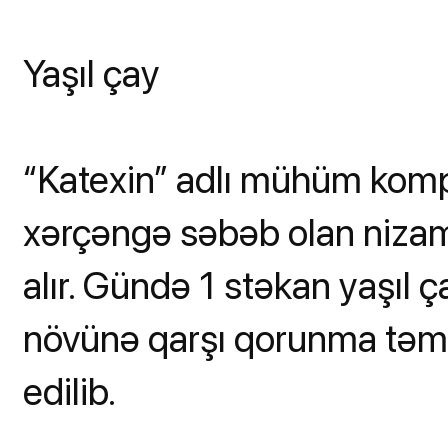
Yaşıl çay
“Katexin” adlı mühüm komp
xərçəngə səbəb olan nizams
alır. Gündə 1 stəkan yaşıl 
növünə qarşı qorunma təmin
edilib.