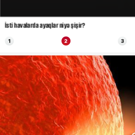
İsti havalarda ayaqlar niyə şişir?
1
2
3