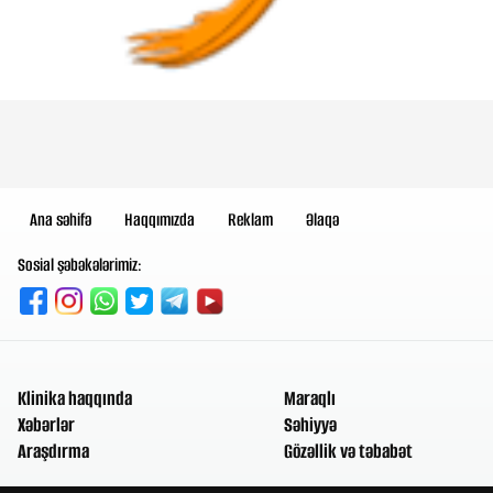
Ana səhifə
Haqqımızda
Reklam
Əlaqə
Sosial şəbəkələrimiz:
Klinika haqqında
Maraqlı
Xəbərlər
Səhiyyə
Araşdırma
Gözəllik və təbabət