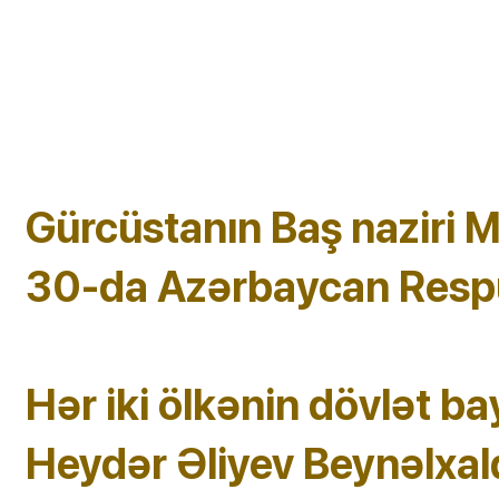
Gürcüstanın Baş naziri
30-da Azərbaycan Respub
Hər iki ölkənin dövlət ba
Heydər Əliyev Beynəlxa