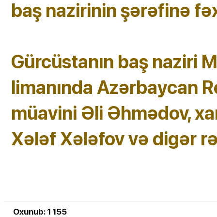
baş nazirinin şərəfinə fə
Gürcüstanın baş naziri
limanında Azərbaycan Re
müavini Əli Əhmədov, xari
Xələf Xələfov və digər rə
Oxunub: 1 155