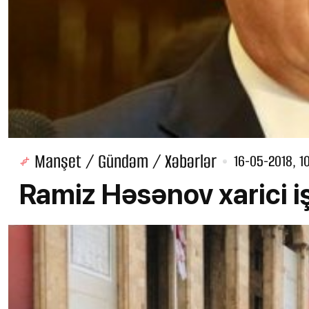
Manşet / Gündəm / Xəbərlər
16-05-2018, 1
Ramiz Həsənov xarici iş