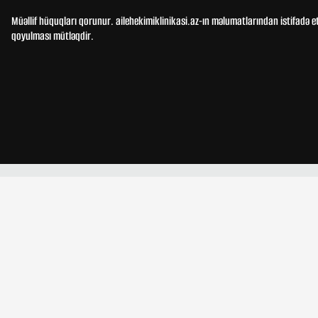
Müəllif hüquqları qorunur. ailehekimiklinikasi.az-ın məlumatlarından istifadə e
qoyulması mütləqdir.