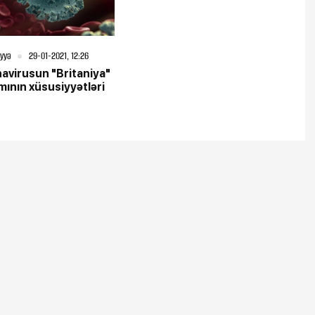
iyyə
29-01-2021, 12:26
avirusun "Britaniya"
ının xüsusiyyətləri