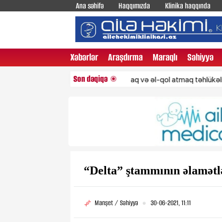
Ana səhifə
Haqqımızda
Klinika haqqında
Xəbərlər
Araşdırma
Maraqlı
Səhiyyə
Son dəqiqə
Gecələr çığırmaq və əl-qol atmaq təhlükəli xəstəliyin
“Delta” ştammının əlamətlə
Manşet / Səhiyyə
30-06-2021, 11:11