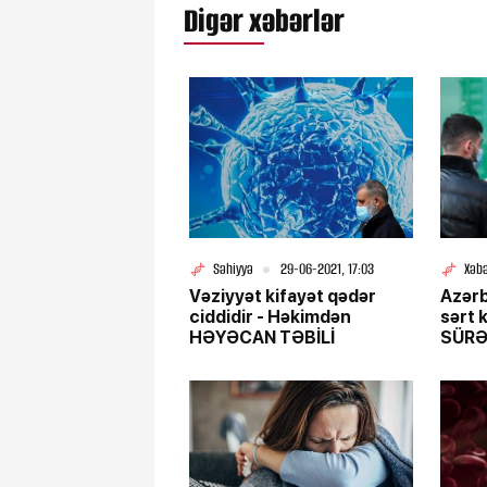
Digər xəbərlər
Səhiyyə
29-06-2021, 17:03
Xəbə
Vəziyyət kifayət qədər
Azər
ciddidir - Həkimdən
sərt k
HƏYƏCAN TƏBİLİ
SÜRƏ