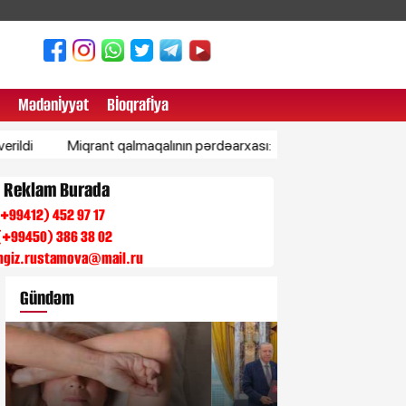
Mədənİyyət
Bİoqrafİya
Miqrant qalmaqalının pərdəarxası: Niyə İspaniyanın Afrikada torpaq
n Reklam Burada
 (+99412) 452 97 17
(+99450) 386 38 02
engiz.rustamova@mail.ru
Gündəm