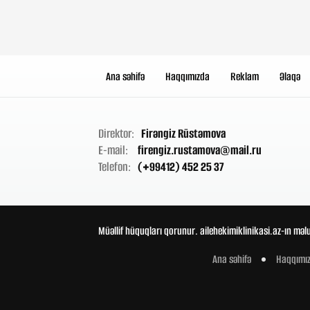
Ana səhifə
Haqqımızda
Reklam
Əlaqə
Direktor:
Firəngiz Rüstəmova
E-mail:
firengiz.rustamova@mail.ru
Telefon:
(+99412) 452 25 37
Müəllif hüquqları qorunur. ailehekimiklinikasi.az-ın məl
Ana səhifə
Haqqımı