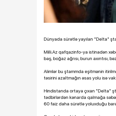
Dünyada sürətlə yayılan "Delta" şt
Milli.Az qafqazinfo-ya istinadən xəb
baş, boğaz ağrısı, burun axıntısı, bə
Alimlər bu ştammda eşitmənin itirilməs
təsirini azaltmağın əsas yolu isə vak
Hindistanda ortaya çıxan "Delta" şt
tədbirlərdən kənarda qalmağa səbəb 
60 faiz daha sürətlə yoluxduğu bar