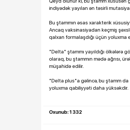
Qeyd olunur ki, bu ştamm xüsusən gən
indiyədək yayılan ən təsirli mutasiya
Bu ştammın əsas xarakterik xüsusiyyə
Ancaq vaksinasiyadan keçmiş şəxsl
qalxan formalaşdığı üçün yoluxma eh
"Delta" ştammı yayıldığı ölkələrə görə
olaraq, bu ştammın mədə ağrısı, ürək
müşahidə edilir.
"Delta plus"a gəlincə, bu ştamm da "
yoluxma qabiliyyəti daha yüksəkdir.
Oxunub: 1 332