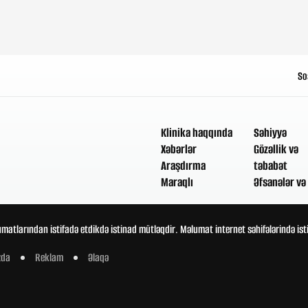
So
Klinika haqqında
Səhiyyə
Xəbərlər
Gözəllik və
Araşdırma
təbabət
Maraqlı
Əfsanələr və 
umatlarından istifadə etdikdə istinad mütləqdir. Məlumat internet səhifələrində is
zda
Reklam
Əlaqə