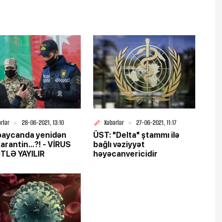
rlər
28-06-2021, 13:10
Xəbərlər
27-06-2021, 11:17
baycanda yenidən
ÜST: "Delta" ştammı ilə
arantin...?! - VİRUS
bağlı vəziyyət
TLƏ YAYILIR
həyəcanvericidir