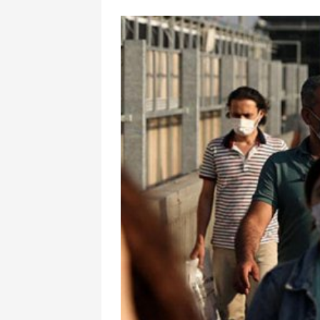
İrandan Fars k
xəbərdarlıq: 
enerji obyektl