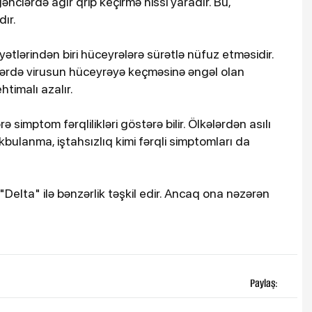
clərdə ağır qrip keçirmə hissi yaradır. Bu,
dır.
tlərindən biri hüceyrələrə sürətlə nüfuz etməsidir.
ərdə virusun hüceyrəyə keçməsinə əngəl olan
timalı azalır.
 simptom fərqlilikləri göstərə bilir. Ölkələrdən asılı
bulanma, iştahsızlıq kimi fərqli simptomları da
Delta" ilə bənzərlik təşkil edir. Ancaq ona nəzərən
Paylaş: