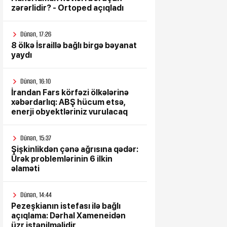
zərərlidir? - Ortoped açıqladı
Dünən, 17:26
8 ölkə İsraillə bağlı birgə bəyanat
yaydı
Dünən, 16:10
İrandan Fars körfəzi ölkələrinə
xəbərdarlıq: ABŞ hücum etsə,
enerji obyektləriniz vurulacaq
Dünən, 15:37
Şişkinlikdən çənə ağrısına qədər:
Ürək problemlərinin 6 ilkin
əlaməti
Dünən, 14:44
Pezeşkianın istefası ilə bağlı
açıqlama: Dərhal Xameneidən
üzr istənilməlidir