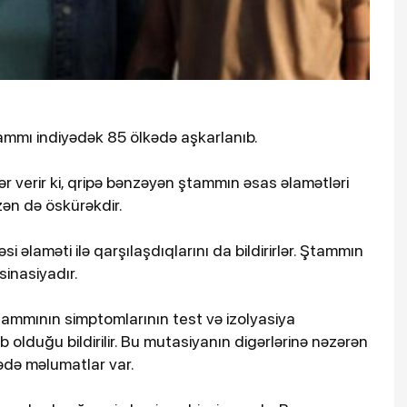
ammı indiyədək 85 ölkədə aşkarlanıb.
ər verir ki, qripə bənzəyən ştammın əsas əlamətləri
zən də öskürəkdir.
i əlaməti ilə qarşılaşdıqlarını da bildirirlər. Ştammın
sinasiyadır.
ammının simptomlarının test və izolyasiya
olduğu bildirilir. Bu mutasiyanın digərlərinə nəzərən
ədə məlumatlar var.