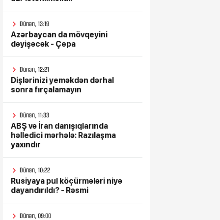
Dünən, 13:19
Azərbaycan da mövqeyini
dəyişəcək - Çepa
Dünən, 12:21
Dişlərinizi yeməkdən dərhal
sonra fırçalamayın
Dünən, 11:33
ABŞ və İran danışıqlarında
həlledici mərhələ: Razılaşma
yaxındır
Dünən, 10:22
Rusiyaya pul köçürmələri niyə
dayandırıldı? - Rəsmi
Dünən, 09:00