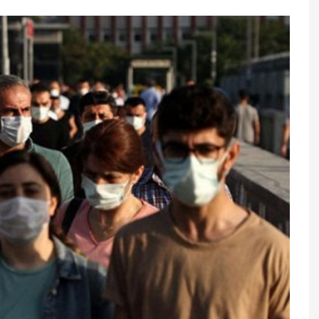
örfəzi ölkələrinə
Gecələr çığırmaq və əl-qol atma
ABŞ hücum etsə,
təhlükəli xəstəliyin əlaməti ola
əriniz vurulacaq
bilər