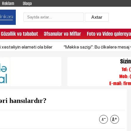
Reklam
Əlaqə
Axtar
Gözəllik və təbabət
Əfsanələr və Mİflər
Foto və Video qalereya
 əlaməti ola bilər
“Məkkə sazişi”: Bu ölkələrə mesaj verildi
Sizi
Tel:
Mob: 
E-mail:
fir
ri hansılardır?