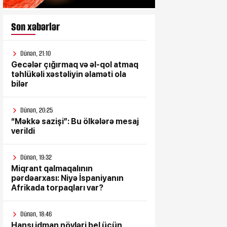
Son xəbərlər
Dünən, 21:10
Gecələr çığırmaq və əl-qol atmaq
təhlükəli xəstəliyin əlaməti ola
bilər
Dünən, 20:25
“Məkkə sazişi”: Bu ölkələrə mesaj
verildi
Dünən, 19:32
Miqrant qalmaqalının
pərdəarxası: Niyə İspaniyanın
Afrikada torpaqları var?
Dünən, 18:46
Hansı idman növləri bel üçün