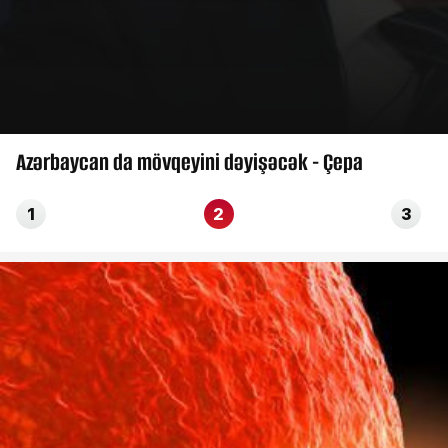
Azərbaycan da mövqeyini dəyişəcək - Çepa
1
2
3