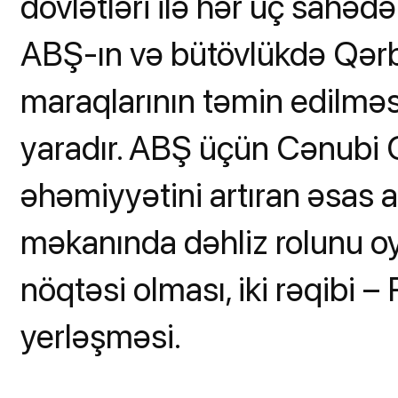
dövlətləri ilə hər üç sahəd
ABŞ-ın və bütövlükdə Qərb
maraqlarının təmin edilməs
yaradır. ABŞ üçün Cənubi Q
əhəmiyyətini artıran əsas a
məkanında dəhliz rolunu o
nöqtəsi olması, iki rəqibi –
yerləşməsi.