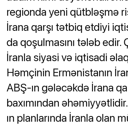
regionda yeni qütbləşmə ris
İrana qarşı tətbiq etdiyi iq
da qoşulmasını tələb edir.
İranla siyasi və iqtisadi əl
Həmçinin Ermənistanın İra
ABŞ-ın gələcəkdə İrana qarş
baxımından əhəmiyyətlidir.
ın planlarında İranla olan