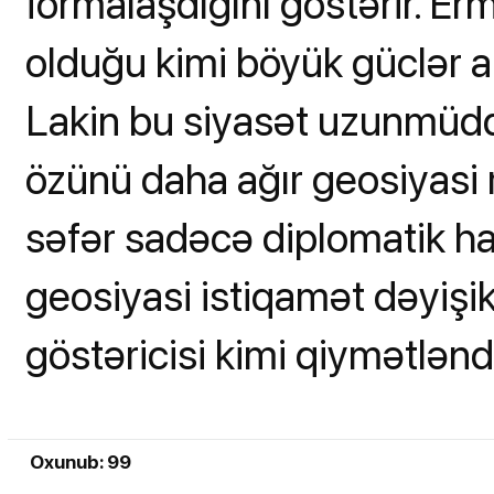
formalaşdığını göstərir. Er
olduğu kimi böyük güclər a
Lakin bu siyasət uzunmüdd
özünü daha ağır geosiyasi r
səfər sadəcə diplomatik ha
geosiyasi istiqamət dəyişikl
göstəricisi kimi qiymətləndir
Oxunub: 99