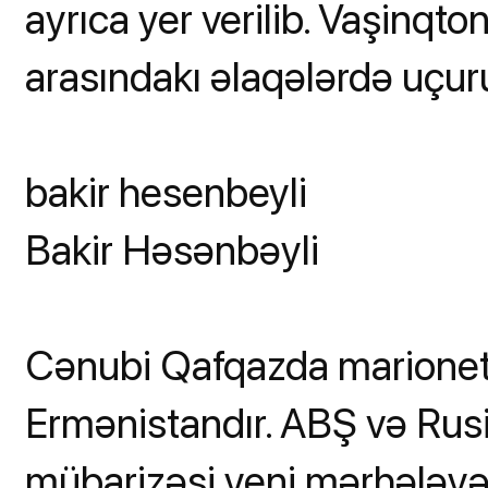
ayrıca yer verilib. Vaşinqto
arasındakı əlaqələrdə uçur
bakir hesenbeyli
Bakir Həsənbəyli
Cənubi Qafqazda marionet 
Ermənistandır. ABŞ və Rus
mübarizəsi yeni mərhələyə