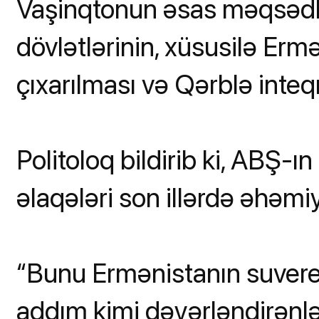
Vaşinqtonun əsas məqsədl
dövlətlərinin, xüsusilə Er
çıxarılması və Qərblə inteq
Politoloq bildirib ki, ABŞ-ın
əlaqələri son illərdə əhəmi
“Bunu Ermənistanın suvere
addım kimi dəyərləndirənlər