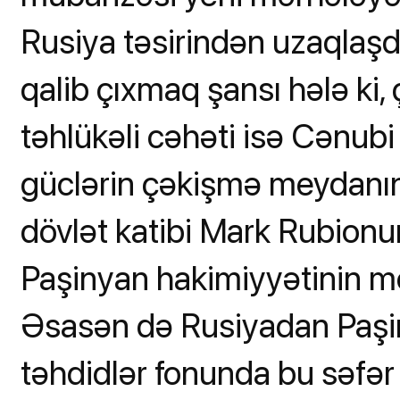
Rusiya təsirindən uzaqla
qalib çıxmaq şansı hələ ki,
təhlükəli cəhəti isə Cənub
güclərin çəkişmə meydanına
dövlət katibi Mark Rubionun
Paşinyan hakimiyyətinin mö
Əsasən də Rusiyadan Paşi
təhdidlər fonunda bu səfər