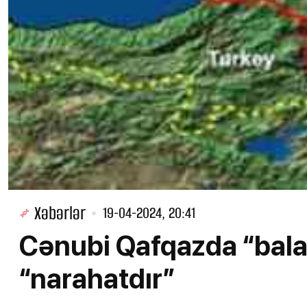
Xəbərlər
19-04-2024, 20:41
Cənubi Qafqazda “bala
“narahatdır”