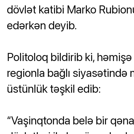
dövlət katibi Marko Rubion
edərkən deyib.
Politoloq bildirib ki, həmiş
regionla bağlı siyasətində 
üstünlük təşkil edib:
“Vaşinqtonda belə bir qəna