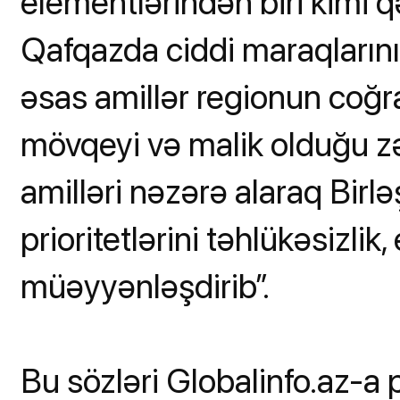
elementlərindən biri kimi 
Qafqazda ciddi maraqlarını
əsas amillər regionun coğra
mövqeyi və malik olduğu zən
amilləri nəzərə alaraq Birlə
prioritetlərini təhlükəsizlik
müəyyənləşdirib”.
Bu sözləri Globalinfo.az-a