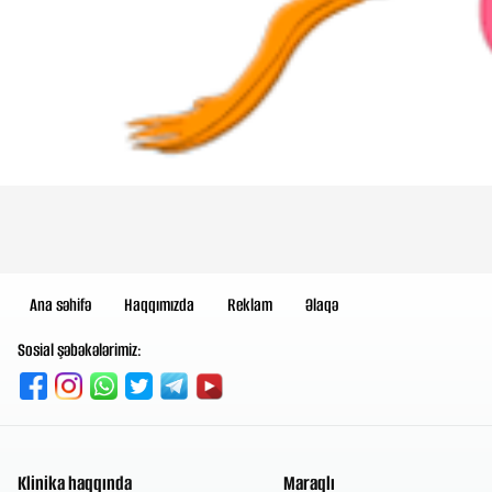
Ana səhifə
Haqqımızda
Reklam
Əlaqə
Sosial şəbəkələrimiz:
Klinika haqqında
Maraqlı