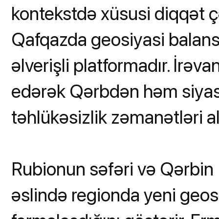
kontekstdə xüsusi diqqət çə
Qafqazda geosiyasi balan
əlverişli platformadır. İrəv
edərək Qərbdən həm siyas
təhlükəsizlik zəmanətləri a
Rubionun səfəri və Qərbin 
əslində regionda yeni geos