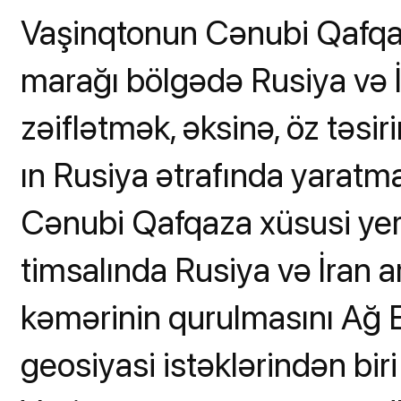
Vaşinqtonun Cənubi Qafqazl
marağı bölgədə Rusiya və İra
zəiflətmək, əksinə, öz təsir
ın Rusiya ətrafında yaratm
Cənubi Qafqaza xüsusi yer 
timsalında Rusiya və İran a
kəmərinin qurulmasını Ağ Ev
geosiyasi istəklərindən bi