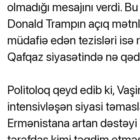
olmadığı mesajını verdi. Bu
Donald Trampın açıq mətn
müdafiə edən tezisləri isə
Qafqaz siyasətində nə qədər
Politoloq qeyd edib ki, Vaş
intensivləşən siyasi təmasla
Ermənistana artan dəstəyi 
tərəfdaş kimi təqdim etmə