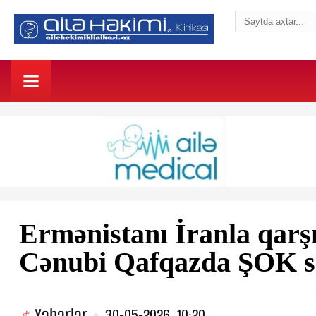
Ermənistanı İranla qarşı
Cənubi Qafqazda ŞOK ss
Xəbərlər
30-05-2026, 10:20