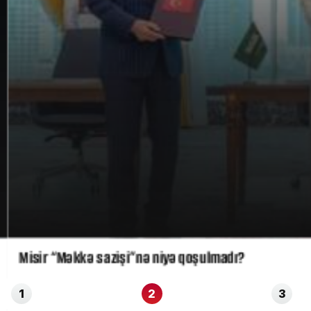
Misir “Məkkə sazişi”nə niyə qoşulmadı?
1
2
3