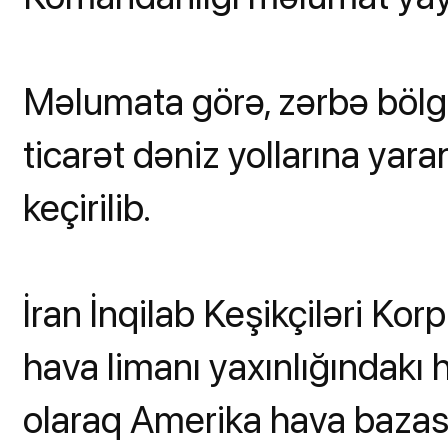
Məlumata görə, zərbə bölg
ticarət dəniz yollarına ya
keçirilib.
İran İnqilab Keşikçiləri K
hava limanı yaxınlığındakı
olaraq Amerika hava bazasın