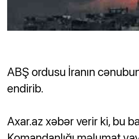
ABŞ ordusu İranın cənubun
endirib.
Axar.az xəbər verir ki, bu
Komandanlığı məlumat yay