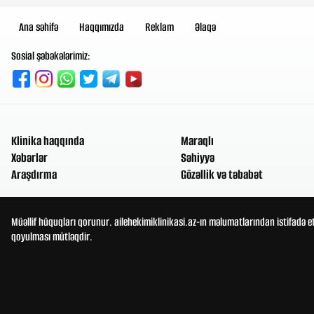
Ana səhifə
Haqqımızda
Reklam
Əlaqə
Sosial şəbəkələrimiz:
Klinika haqqında
Maraqlı
Xəbərlər
Səhiyyə
Araşdırma
Gözəllik və təbabət
Müəllif hüquqları qorunur. ailehekimiklinikasi.az-ın məlumatlarından istifadə e
qoyulması mütləqdir.