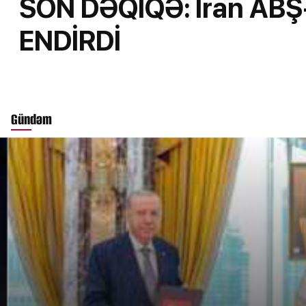
SON DƏQİQƏ: İran ABŞ-
ENDİRDİ
Gündəm