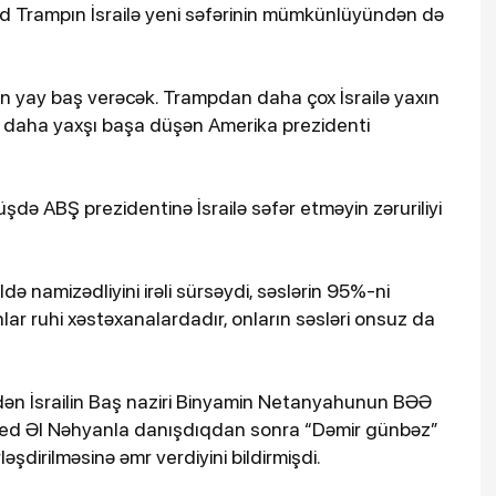
ld Trampın İsrailə yeni səfərinin mümkünlüyündən də
ələn yay baş verəcək. Trampdan daha çox İsrailə yaxın
ni daha yaxşı başa düşən Amerika prezidenti
üşdə ABŞ prezidentinə İsrailə səfər etməyin zəruriliyi
ə namizədliyini irəli sürsəydi, səslərin 95%-ni
ar ruhi xəstəxanalardadır, onların səsləri onsuz da
dən İsrailin Baş naziri Binyamin Netanyahunun BƏƏ
ed Əl Nəhyanla danışdıqdan sonra “Dəmir günbəz”
əşdirilməsinə əmr verdiyini bildirmişdi.