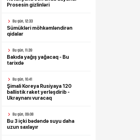
Prosesin gizlinləri
Bu gün, 12:33
Sümükləri möhkəmləndirən
qidalar
Bu gün, 11:39
Bakıda yağış yağacaq - Bu
tarixdə
Bu gün, 10:41
Şimali Koreya Rusiyaya 120
ballistik raket yerləşdirib -
Ukraynanı vuracaq
Bu gün, 09:08
Bu 3 içki bədəndə suyu daha
uzun saxlayır