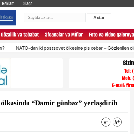
Reklam
Əlaqə
Axtar
Gözəllik və təbabət
Əfsanələr və Mİflər
Foto və Video qalereya
NATO-dan iki postsovet ölkəsinə pis xəbər – Gözlənilən olmadı
Sizi
Tel:
Mob: 
E-mail:
fir
əb ölkəsində “Dəmir günbəz” yerləşdirib