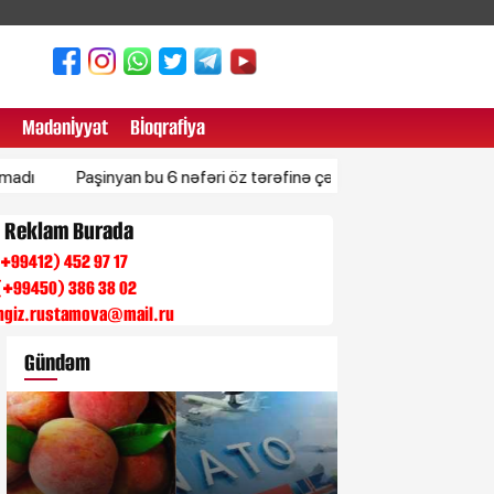
Mədənİyyət
Bİoqrafİya
Paşinyan bu 6 nəfəri öz tərəfinə çəkir – Bakı hansı qərarı verəcək
n Reklam Burada
 (+99412) 452 97 17
(+99450) 386 38 02
engiz.rustamova@mail.ru
Gündəm