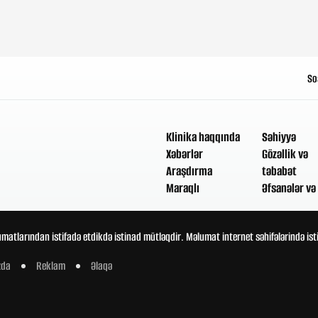
So
Klinika haqqında
Səhiyyə
Xəbərlər
Gözəllik və
Araşdırma
təbabət
Maraqlı
Əfsanələr və 
umatlarından istifadə etdikdə istinad mütləqdir. Məlumat internet səhifələrində is
zda
Reklam
Əlaqə