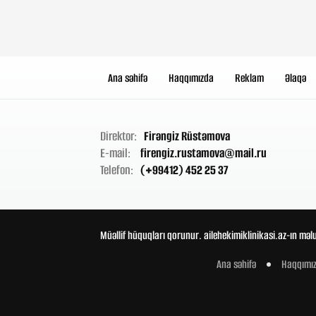
Ana səhifə
Haqqımızda
Reklam
Əlaqə
Direktor:
Firəngiz Rüstəmova
E-mail:
firengiz.rustamova@mail.ru
Telefon:
(+99412) 452 25 37
Müəllif hüquqları qorunur. ailehekimiklinikasi.az-ın məl
Ana səhifə
Haqqımı