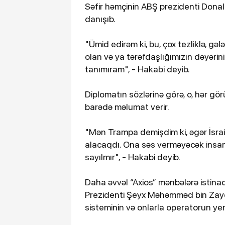
Səfir həmçinin ABŞ prezidenti Dona
danışıb.
"Ümid edirəm ki, bu, çox tezliklə, g
olan və ya tərəfdaşlığımızın dəyəri
tanımıram", - Hakabi deyib.
Diplomatın sözlərinə görə, o, hər gör
barədə məlumat verir.
"Mən Trampa demişdim ki, əgər İsraild
alacaqdı. Ona səs verməyəcək insanl
sayılmır", - Hakabi deyib.
Daha əvvəl “Axios” mənbələrə istina
Prezidenti Şeyx Məhəmməd bin Zay
sisteminin və onlarla operatorun yerl