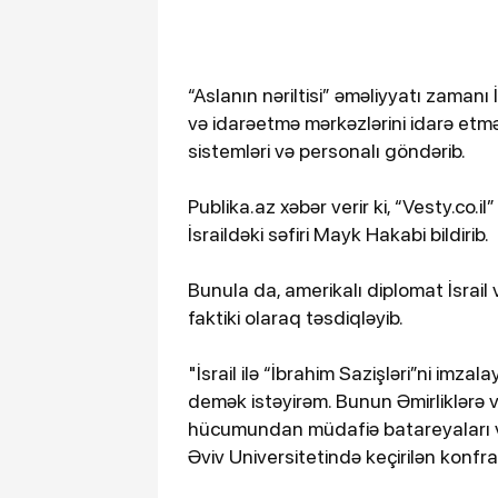
“Aslanın nəriltisi” əməliyyatı zamanı İ
və idarəetmə mərkəzlərini idarə e
sistemləri və personalı göndərib.
Publika.az xəbər verir ki, “Vesty.co.
İsraildəki səfiri Mayk Hakabi bildirib.
Bunula da, amerikalı diplomat İsrail
faktiki olaraq təsdiqləyib.
"İsrail ilə “İbrahim Sazişləri”ni imz
demək istəyirəm. Bunun Əmirliklərə ve
hücumundan müdafiə batareyaları və 
Əviv Universitetində keçirilən konfra