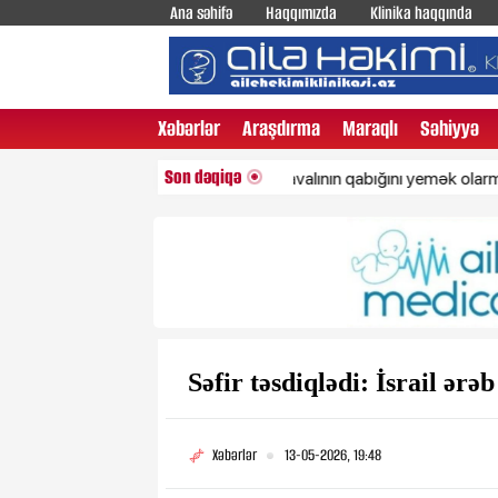
Ana səhifə
Haqqımızda
Klinika haqqında
Xəbərlər
Araşdırma
Maraqlı
Səhiyyə
Son dəqiqə
Ərik, şaftalı və gavalının qabığını yemək olarmı?
Səfir təsdiqlədi: İsrail ər
Xəbərlər
13-05-2026, 19:48