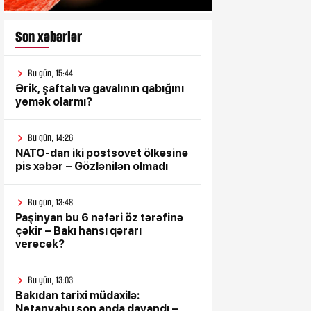
Son xəbərlər
Bu gün, 15:44
Ərik, şaftalı və gavalının qabığını
yemək olarmı?
Bu gün, 14:26
NATO-dan iki postsovet ölkəsinə
pis xəbər – Gözlənilən olmadı
Bu gün, 13:48
Paşinyan bu 6 nəfəri öz tərəfinə
çəkir – Bakı hansı qərarı
verəcək?
Bu gün, 13:03
Bakıdan tarixi müdaxilə:
Netanyahu son anda dayandı –