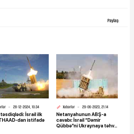
Paylaş:
rlər
28-12-2024, 10:34
Xəbərlər
29-06-2023, 21:14
təsdiqlədi: İsrail ilk
Netanyahunun ABŞ-a
THAAD-dan istifadə
cavabı: İsrail “Dəmir
Qübbə”ni Ukraynaya təhvil
verməyəcək