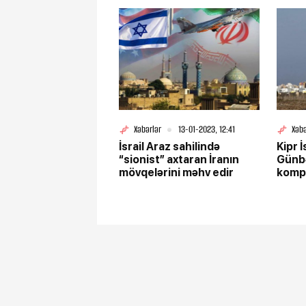
Xəbərlər
13-01-2023, 12:41
Xəbə
İsrail Araz sahilində
Kipr 
“sionist” axtaran İranın
Günb
mövqelərini məhv edir
kompl