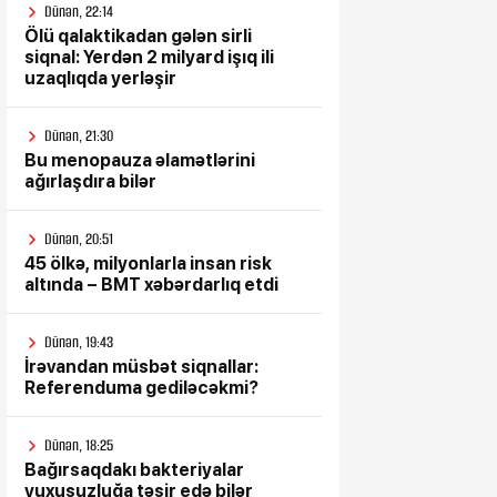
Dünən, 22:14
Ölü qalaktikadan gələn sirli
siqnal: Yerdən 2 milyard işıq ili
uzaqlıqda yerləşir
Dünən, 21:30
Bu menopauza əlamətlərini
ağırlaşdıra bilər
Dünən, 20:51
45 ölkə, milyonlarla insan risk
altında – BMT xəbərdarlıq etdi
Dünən, 19:43
İrəvandan müsbət siqnallar:
Referenduma gediləcəkmi?
Dünən, 18:25
Bağırsaqdakı bakteriyalar
yuxusuzluğa təsir edə bilər