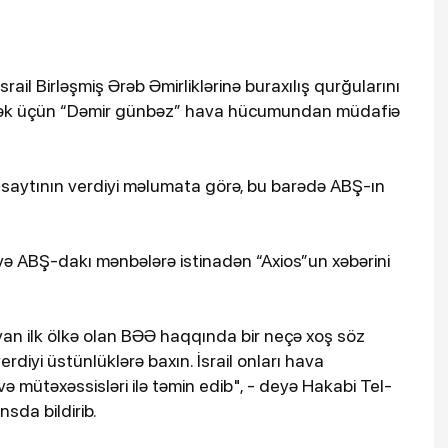
srail Birləşmiş Ərəb Əmirliklərinə buraxılış qurğularını
tmək üçün “Dəmir günbəz” hava hücumundan müdafiə
il” saytının verdiyi məlumata görə, bu barədə ABŞ-ın
 və ABŞ-dakı mənbələrə istinadən “Axios”un xəbərini
alayan ilk ölkə olan BƏƏ haqqında bir neçə xoş söz
rdiyi üstünlüklərə baxın. İsrail onları hava
mütəxəssisləri ilə təmin edib", - deyə Hakabi Tel-
nsda bildirib.