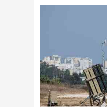
Bakıda yağış 
tarixdə