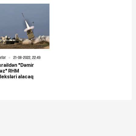
rlər
21-08-2022, 22:49
İsraildən "Dəmir
əz" RHM
eksləri alacaq