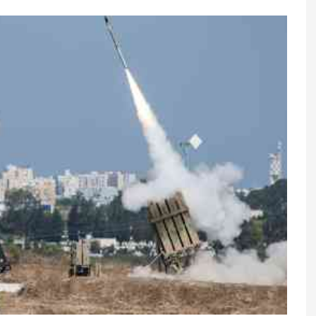
yağacaq - Bu
Ərik, şaftalı və gavalının qabığını
yemək olarmı?