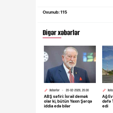
Oxunub: 115
Digər xəbərlər
Xəbərlər
20-02-2026, 20:30
Xəbə
ABŞ səfiri: İsrail demək
Ağ Ev 
olar ki, bütün Yaxın Şərqə
dəfə 
iddia edə bilər
edi