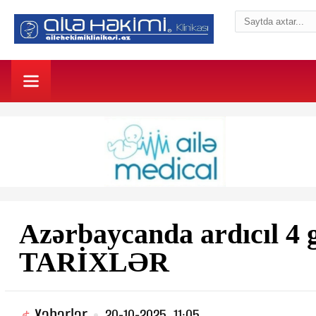
Azərbaycanda ardıcıl 4 
TARİXLƏR
Xəbərlər
20-10-2025, 11:05