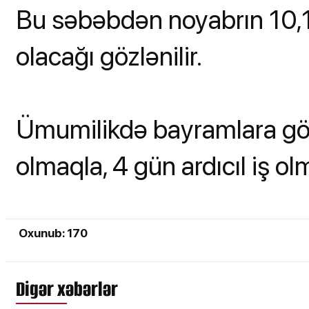
Bu səbəbdən noyabrın 10,11
olacağı gözlənilir.
Ümumilikdə bayramlara gör
olmaqla, 4 gün ardıcıl iş o
Oxunub: 170
Digər xəbərlər