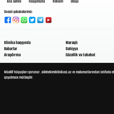
Ana səhifə
Haqqımızda
Reklam
Əlaqə
Sosial şəbəkələrimiz:
Klinika haqqında
Maraqlı
Xəbərlər
Səhiyyə
Araşdırma
Gözəllik və təbabət
Müəllif hüquqları qorunur. ailehekimiklinikasi.az-ın məlumatlarından istifadə e
qoyulması mütləqdir.