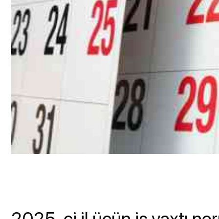
2025-ci il üçün iş vaxtı no