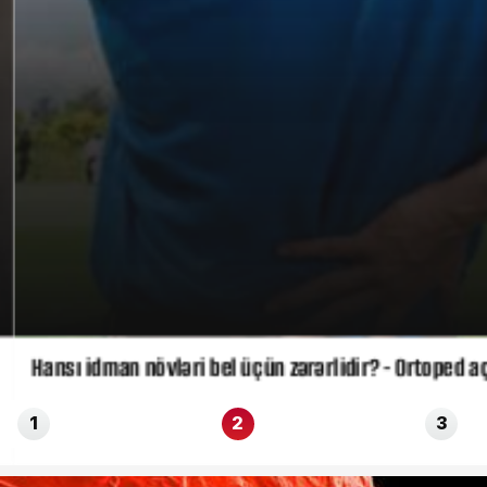
Hansı idman növləri bel üçün zərərlidir? - Ortoped açı
1
2
3