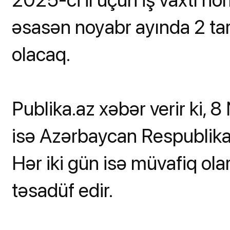
əsasən noyabr ayında 2 tar
olacaq.
Publika.az xəbər verir ki,
isə Azərbaycan Respublika
Hər iki gün isə müvafiq ol
təsadüf edir.