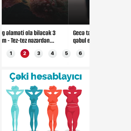
Gecə tərləmələri nə vaxt ciddi
Misir “Məkkə 
qəbul edilməlidir?
qoşulmadı?
1
2
3
4
5
6