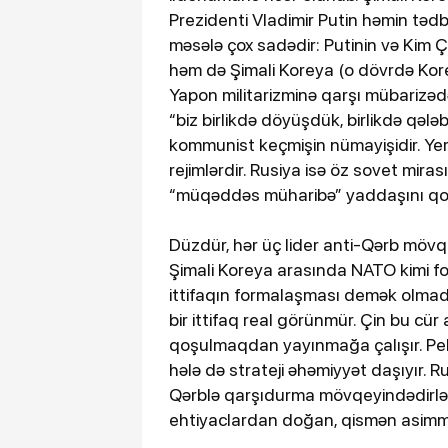
Prezidenti Vladimir Putin həmin tədb
məsələ çox sadədir: Putinin və Kim Çe
həm də Şimali Koreya (o dövrdə Kore
Yapon militarizminə qarşı mübarizədə
“biz birlikdə döyüşdük, birlikdə qələ
kommunist keçmişin nümayişidir. Yer
rejimlərdir. Rusiya isə öz sovet mir
“müqəddəs müharibə” yaddaşını qo
Düzdür, hər üç lider anti-Qərb mövqey
Şimali Koreya arasında NATO kimi for
ittifaqın formalaşması demək olmadı
bir ittifaq real görünmür. Çin bu cür
qoşulmaqdan yayınmağa çalışır. Pekin
hələ də strateji əhəmiyyət daşıyır. R
Qərblə qarşıdurma mövqeyindədirlər. 
ehtiyaclardan doğan, qismən asimm