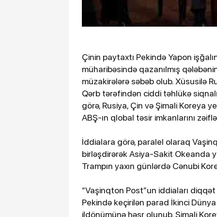
Çinin paytaxtı Pekində Yapon işğalı
müharibəsində qazanılmış qələbəni
müzakirələrə səbəb olub. Xüsusilə R
Qərb tərəfindən ciddi təhlükə siqnal
görə, Rusiya, Çin və Şimali Koreya ye
ABŞ-ın qlobal təsir imkanlarını zəifl
İddialara görə, paralel olaraq Vaşi
birləşdirərək Asiya-Sakit Okeanda ye
Trampın yaxın günlərdə Cənubi Korey
“Vaşinqton Post”un iddiaları diqqət ç
Pekində keçirilən parad İkinci Düny
ildönümünə həsr olunub. Şimali Korey