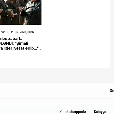
rlər
25-04-2020, 08:37
 bu xəbərlə
LƏNDİ: "Şimali
 lideri vəfat edib..." -
İDDİA
So
Klinika haqqında
Səhiyyə