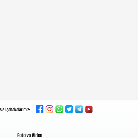
7-08-2026, 15:37
Şişkinlikdən çənə ağrısına qədər:
Ürək problemlərinin 6 ilkin
əlaməti
7-08-2026, 14:44
Pezeşkianın istefası ilə bağlı
açıqlama: Dərhal Xameneidən
üzr istənilməlidir
7-08-2026, 13:19
Azərbaycan da mövqeyini
dəyişəcək - Çepa
7-08-2026, 12:21
Dişlərinizi yeməkdən dərhal
sial şəbəkələrimiz:
sonra fırçalamayın
7-08-2026, 11:33
Foto və Video
ABŞ və İran danışıqlarında