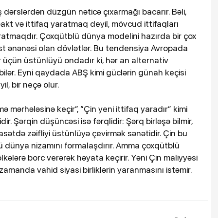
ş dərslərdən düzgün nəticə çıxarmağı bacarır. Bəli,
pakt və ittifaq yaratmaq deyil, mövcud ittifaqları
atmaqdır. Çoxqütblü dünya modelini hazırda bir çox
alist ənənəsi olan dövlətlər. Bu tendensiya Avropada
üçün üstünlüyü ondadır ki, hər an alternativ
 bilər. Eyni qaydada ABŞ kimi güclərin günah keçisi
il, bir neçə olur.
 mərhələsinə keçir”, “Çin yeni ittifaq yaradır” kimi
. Şərqin düşüncəsi isə fərqlidir: Şərq birləşə bilmir,
yasətdə zəifliyi üstünlüyə çevirmək sənətidir. Çin bu
blü dünya nizamını formalaşdırır. Amma çoxqütblü
kələrə borc verərək həyata keçirir. Yəni Çin maliyyəsi
 zamanda vahid siyasi birliklərin yaranmasını istəmir.