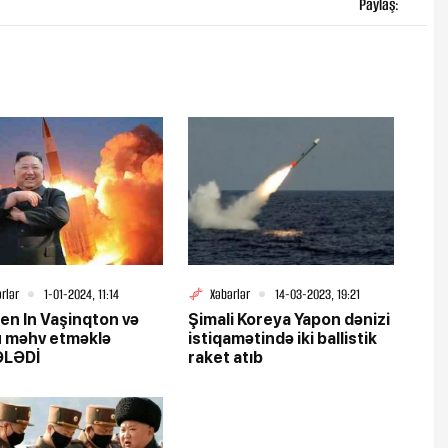
Paylaş:
rlər
1-01-2024, 11:14
Xəbərlər
14-03-2023, 19:21
en In Vaşinqton və
Şimali Koreya Yapon dənizi
 məhv etməklə
istiqamətində iki ballistik
LƏDİ
raket atıb