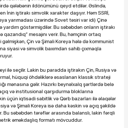
irdə qələbənin ildönümünü qeyd etdilər. Əslində,
n İnin iştirakı simvolik xarakter daşıyır. Həm SSRİ,
ya yarımadası üzərində Sovet təsiri var idi) Çinə
 yardım göstərmişdilər. Bu səbəbdən onların iştirakı
bə qazandıq” mesajını verir. Bu, həmçinin ortaq
i gəlmişkən, Çin və Şimali Koreya hələ də kommunist
asına siyasi və simvolik baxımdan sahib çıxmaqla
ruyur.
i ilə seçilir. Lakin bu paradda iştirakın Çin, Rusiya və
mal, hüquqi öhdəliklərə əsaslanan klassik strateji
ğı mənasına gəlir. Hazırkı beynəlxalq şərtlərdə belə
 açıq və institusional qarşıdurma bloklarına
 üçün iqtisadi sabitlik və Qərb bazarları ilə əlaqələr
usiya və Şimali Koreya isə daha kəskin və açıq şəkildə
Bu səbəbdən tərəflər arasında balanslı, lakin fərqli
etrik əməkdaşlıq formatı mövcuddur.