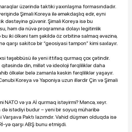
araqlar üzərində taktiki yaxınlaşma formasındadır.
verişində Şimali Koreya ilə əməkdaşlıq edir, eyni
k dəstəyinə güvənir. Şimali Koreya isə bu
su, həm də nüvə proqramına dolayı legitimlik
bu iki ölkəni tam şəkildə öz orbitinə salmaq əvəzinə,
nə qarşı sakitcə bir “geosiyasi tampon” kimi saxlayır.
si təşəbbüsü ilə yeni ittifaq qurmaq çox çətindir.
təsində din, millət və ideoloji fərqliliklər daha
hib ölkələr belə zamanla kəskin fərqliliklər yaşayır.
Cənubi Koreya və Yaponiya uzun illərdir Çin və Şimali
i NATO və ya Aİ qurmaq istəyirmi? Məncə, xeyr.
 də istədiyi budur – yeni bir soyuq müharibə
i Varşava Paktı lazımdır. Vahid düşmən olduqda isə
SRİ-yə qarşı ABŞ bunu etmişdi.