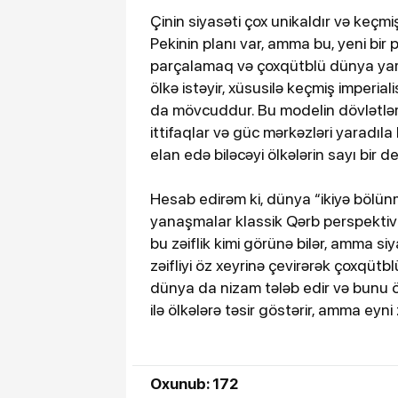
Çinin siyasəti çox unikaldır və keçmi
Pekinin planı var, amma bu, yeni bir 
parçalamaq və çoxqütblü dünya yar
ölkə istəyir, xüsusilə keçmiş imperi
da mövcuddur. Bu modelin dövlətlər 
ittifaqlar və güc mərkəzləri yaradıla
elan edə biləcəyi ölkələrin sayı bir dey
Hesab edirəm ki, dünya “ikiyə bölünmə
yanaşmalar klassik Qərb perspektividir
bu zəiflik kimi görünə bilər, amma si
zəifliyi öz xeyrinə çevirərək çoxqüt
dünya da nizam tələb edir və bunu öl
ilə ölkələrə təsir göstərir, amma eyni
Oxunub: 172