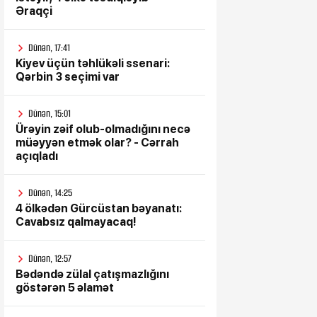
Əraqçi
Dünən, 17:41
Kiyev üçün təhlükəli ssenari:
Qərbin 3 seçimi var
Dünən, 15:01
Ürəyin zəif olub-olmadığını necə
müəyyən etmək olar? - Cərrah
açıqladı
Dünən, 14:25
4 ölkədən Gürcüstan bəyanatı:
Cavabsız qalmayacaq!
Dünən, 12:57
Bədəndə zülal çatışmazlığını
göstərən 5 əlamət