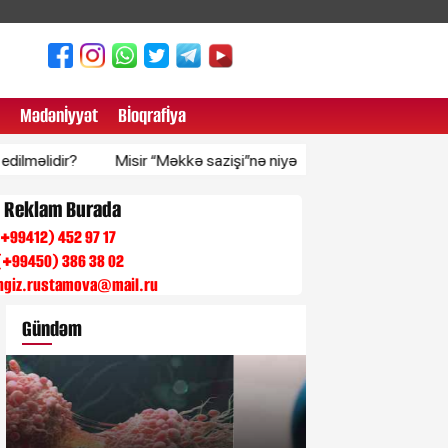
Mədənİyyət
Bİoqrafİya
r?
Misir “Məkkə sazişi”nə niyə qoşulmadı?
Rusiya Xəzərdə 
n Reklam Burada
 (+99412) 452 97 17
(+99450) 386 38 02
engiz.rustamova@mail.ru
Gündəm