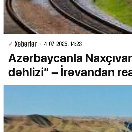
Xəbərlər
4-07-2025, 14:23
Azərbaycanla Naxçıvan
dəhlizi” – İrəvandan re