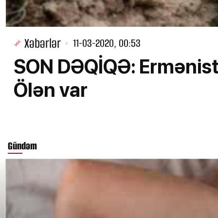
Xəbərlər
11-03-2020, 00:53
SON DƏQİQƏ: Ermənist
Ölən var
Gündəm