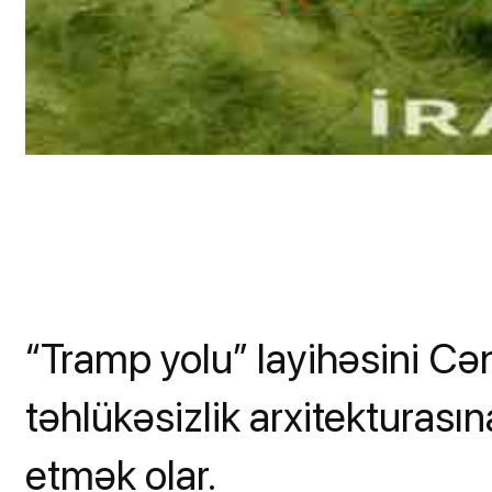
“Tramp yolu” layihəsini C
təhlükəsizlik arxitekturası
etmək olar.