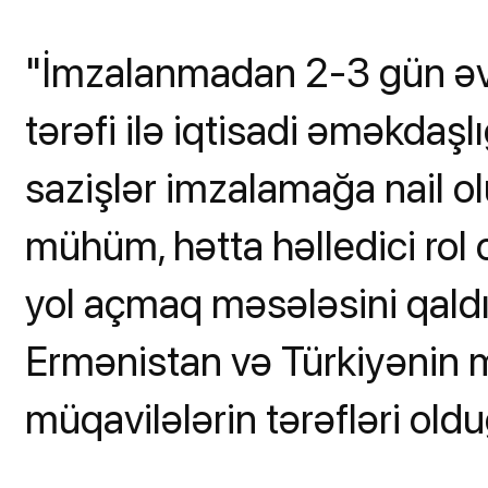
"İmzalanmadan 2-3 gün əv
tərəfi ilə iqtisadi əməkdaşl
sazişlər imzalamağa nail 
mühüm, hətta həlledici rol
yol açmaq məsələsini qaldı
Ermənistan və Türkiyənin 
müqavilələrin tərəfləri oldu