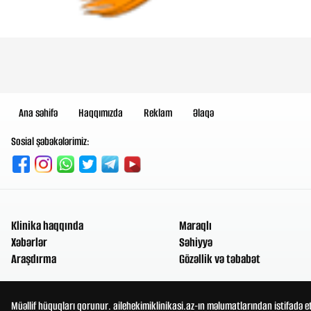
Ana səhifə
Haqqımızda
Reklam
Əlaqə
Sosial şəbəkələrimiz:
Klinika haqqında
Maraqlı
Xəbərlər
Səhiyyə
Araşdırma
Gözəllik və təbabət
Müəllif hüquqları qorunur. ailehekimiklinikasi.az-ın məlumatlarından istifadə e