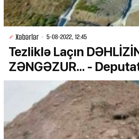
Xəbərlər
5-08-2022, 12:45
Tezliklə Laçın DƏHLİZİN
ZƏNGƏZUR... - Deputa