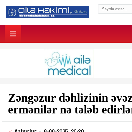
Zəngəzur dəhlizinin əvə
ermənilər nə tələb edirlə
Xəbərlər
6-09-2025, 20:30