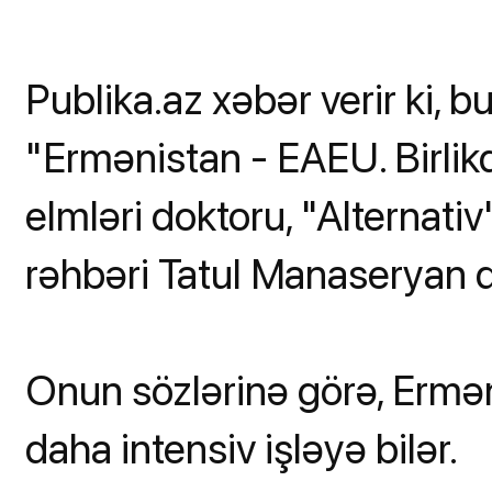
Publika.az xəbər verir ki, b
"Ermənistan - EAEU. Birlikd
elmləri doktoru, "Alternati
rəhbəri Tatul Manaseryan d
Onun sözlərinə görə, Ermən
daha intensiv işləyə bilər.