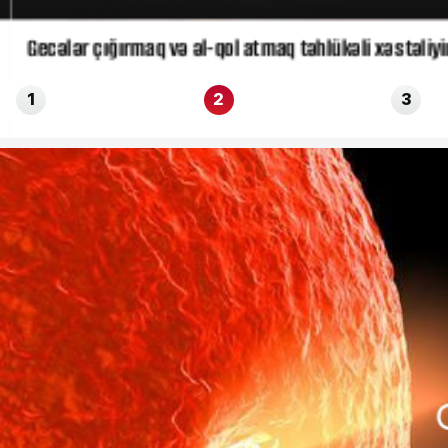
Gecələr çığırmaq və əl-qol atmaq təhlükəli xəstəliyin 
1
2
3