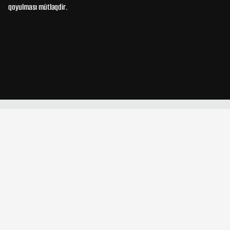
qoyulması mütləqdir.