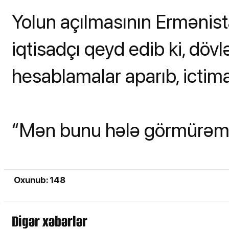
Yolun açılmasının Ermənist
iqtisadçı qeyd edib ki, döv
hesablamalar aparıb, ictim
“Mən bunu hələ görmürəm”,
Oxunub: 148
Digər xəbərlər