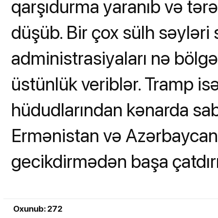
qarşıdurma yaranıb və tərə
düşüb. Bir çox sülh səylər
administrasiyaları nə bölgə
üstünlük veriblər. Tramp i
hüdudlarından kənarda sabi
Ermənistan və Azərbaycan l
gecikdirmədən başa çatdırma
Oxunub: 272