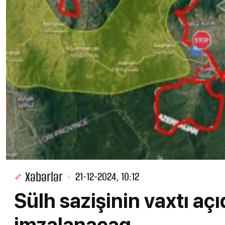
Xəbərlər
21-12-2024, 10:12
Sülh sazişinin vaxtı aç
imzalanacaq