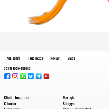
Ana səhifə
Haqqımızda
Reklam
Əlaqə
Sosial şəbəkələrimiz:
Klinika haqqında
Maraqlı
Xəbərlər
Səhiyyə