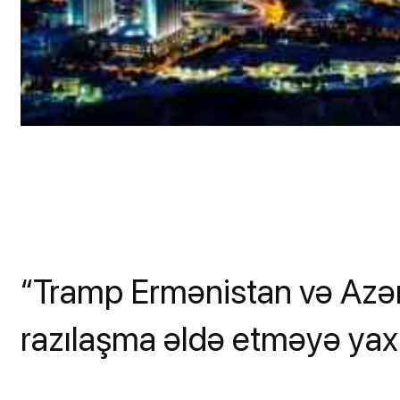
“Tramp Ermənistan və Azər
razılaşma əldə etməyə yaxı