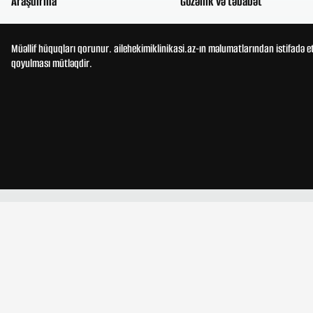
Araşdırma
Gözəllik və təbabət
Müəllif hüquqları qorunur. ailehekimiklinikasi.az-ın məlumatlarından istifadə e
qoyulması mütləqdir.