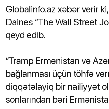
Globalinfo.az xəbər verir ki
Daines “The Wall Street J
qeyd edib.
“Tramp Ermənistan və Azər
bağlanması üçün töhfə verm
diqqətəlayiq bir nailiyyət o
sonlarından bəri Ermənist