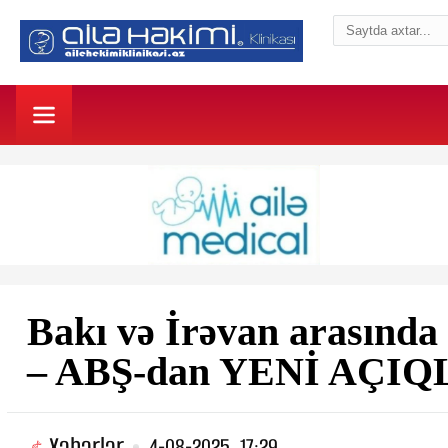
Bakı və İrəvan arasında
– ABŞ-dan YENİ AÇI
Xəbərlər
4-08-2025, 17:29