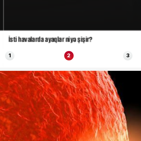
İsti havalarda ayaqlar niyə şişir?
1
2
3