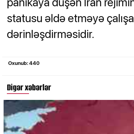
panikaya düşən İran rejim
statusu əldə etməyə çalışa
dərinləşdirməsidir.
Oxunub: 440
Digər xəbərlər