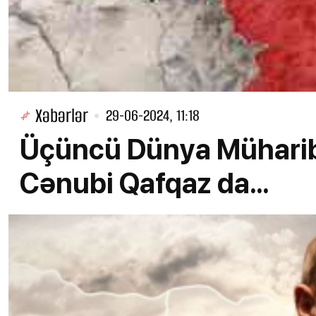
Xəbərlər
29-06-2024, 11:18
Üçüncü Dünya Müharibə
Cənubi Qafqaz da...