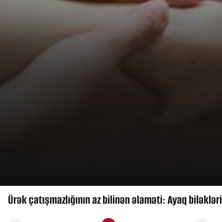
Ürək çatışmazlığının az bilinən əlaməti: Ayaq biləklə