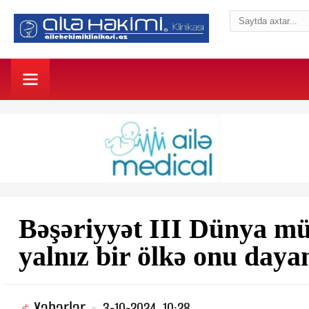
Bəşəriyyət III Dünya mü
yalnız bir ölkə onu daya
Xəbərlər
3-10-2024, 10:28