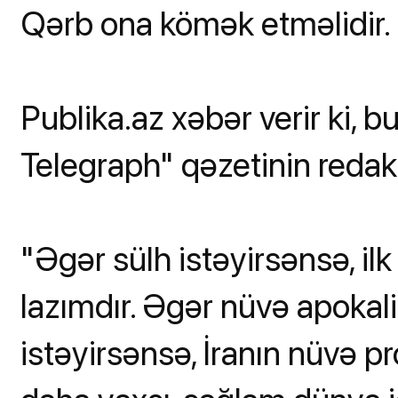
Qərb ona kömək etməlidir.
Publika.az xəbər verir ki,
Telegraph" qəzetinin redakto
"Əgər sülh istəyirsənsə, il
lazımdır. Əgər nüvə apokali
istəyirsənsə, İranın nüvə p