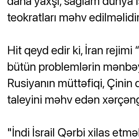
daha yaxşı, sağlam dünya is
teokratları məhv edilməlidir",
Hit qeyd edir ki, İran rejim
bütün problemlərin mənbəyi,
Rusiyanın müttəfiqi, Çinin
taleyini məhv edən xərçəng
"İndi İsrail Qərbi xilas et