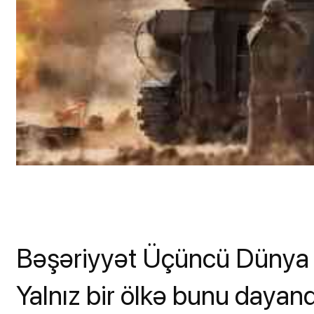
Bəşəriyyət Üçüncü Dünya m
Yalnız bir ölkə bunu dayandı