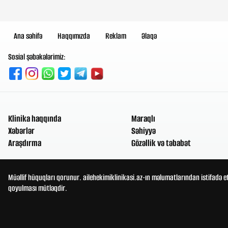
Ana səhifə
Haqqımızda
Reklam
Əlaqə
Sosial şəbəkələrimiz:
Klinika haqqında
Maraqlı
Xəbərlər
Səhiyyə
Araşdırma
Gözəllik və təbabət
Müəllif hüquqları qorunur. ailehekimiklinikasi.az-ın məlumatlarından istifadə e
qoyulması mütləqdir.