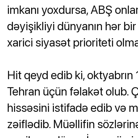
imkanı yoxdursa, ABŞ onları
dəyişikliyi dünyanın hər bi
xarici siyasət prioriteti olma
Hit qeyd edib ki, oktyabrın
Tehran üçün fəlakət olub. Çü
hissəsini istifadə edib və 
zəiflədib. Müəllifin sözləri