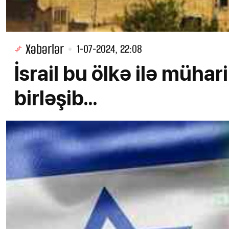
Xəbərlər
1-07-2024, 22:08
İsrail bu ölkə ilə mühar
birləşib…