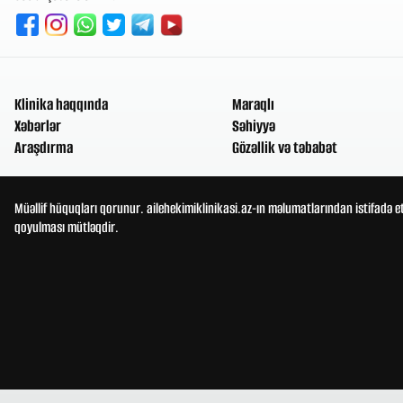
Klinika haqqında
Maraqlı
Xəbərlər
Səhiyyə
Araşdırma
Gözəllik və təbabət
Müəllif hüquqları qorunur. ailehekimiklinikasi.az-ın məlumatlarından istifadə e
qoyulması mütləqdir.