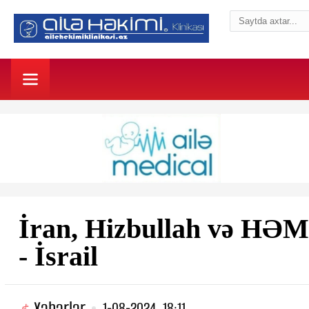
İran, Hizbullah və HƏM
- İsrail
Xəbərlər
1-08-2024, 18:11