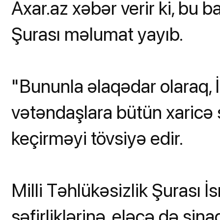
Axar.az xəbər verir ki, bu ba
Şurası məlumat yayıb.
"Bununla əlaqədar olaraq, İs
vətəndaşlara bütün xaricə 
keçirməyi tövsiyə edir.
Milli Təhlükəsizlik Şurası İs
səfirliklərinə, eləcə də si