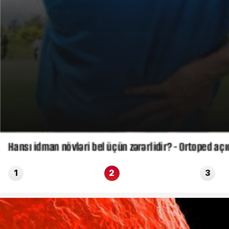
Hansı idman növləri bel üçün zərərlidir? - Ortoped açı
1
2
3