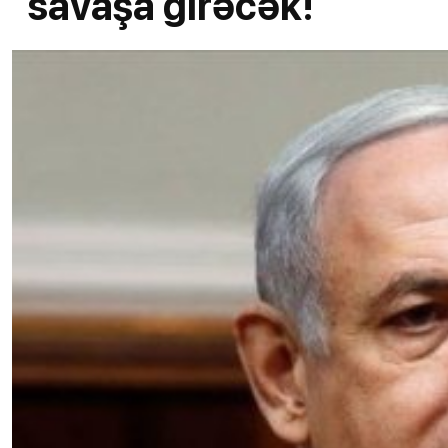
savaşa girəcək!