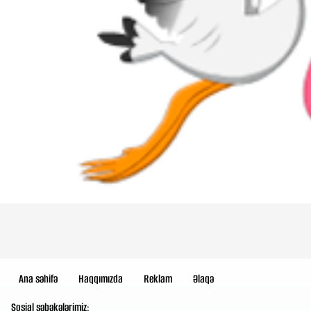
Ana səhifə
Haqqımızda
Reklam
Əlaqə
Sosial şəbəkələrimiz: