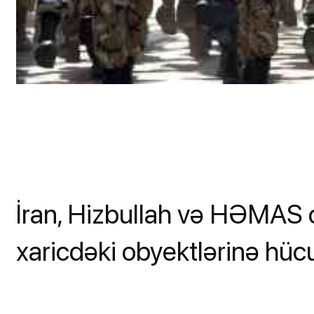
İran, Hizbullah və HƏMAS ca
xaricdəki obyektlərinə hücu