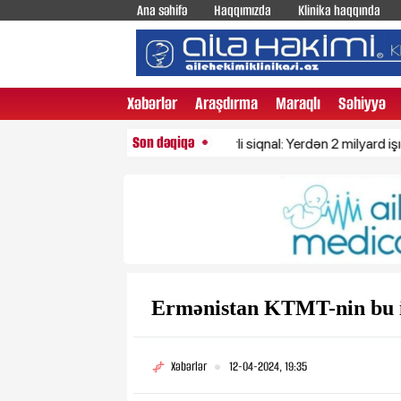
Ana səhifə
Haqqımızda
Klinika haqqında
Xəbərlər
Araşdırma
Maraqlı
Səhiyyə
Son dəqiqə
Ölü qalaktikadan gələn sirli siqnal: Yerdən 2 milyard işıq ili uzaql
Ermənistan KTMT-nin bu ic
Xəbərlər
12-04-2024, 19:35