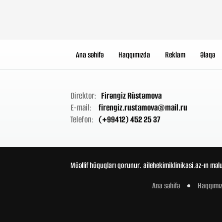
Ana səhifə
Haqqımızda
Reklam
Əlaqə
Direktor:
Firəngiz Rüstəmova
E-mail:
firengiz.rustamova@mail.ru
Telefon:
(+99412) 452 25 37
Müəllif hüquqları qorunur. ailehekimiklinikasi.az-ın məl
Ana səhifə
Haqqımı