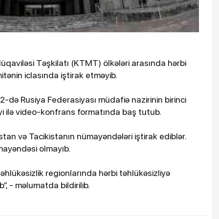
üqaviləsi Təşkilatı (KTMT) ölkələri arasında hərbi
tənin iclasında iştirak etməyib.
 12-də Rusiya Federasiyası müdafiə nazirinin birinci
yi ilə video-konfrans formatında baş tutub.
stan və Tacikistanın nümayəndələri iştirak ediblər.
ümayəndəsi olmayıb.
lükəsizlik regionlarında hərbi təhlükəsizliyə
”, - məlumatda bildirilib.