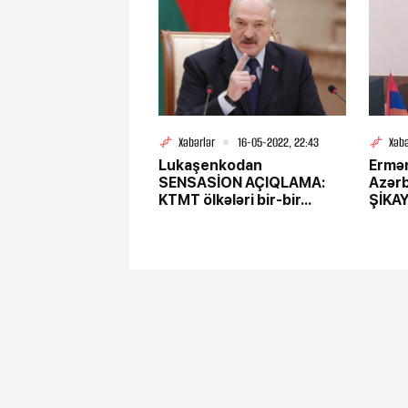
Xəbərlər
16-05-2022, 22:43
Xəbə
Lukaşenkodan
Ermə
SENSASİON AÇIQLAMA:
Azər
KTMT ölkələri bir-bir...
ŞİKA