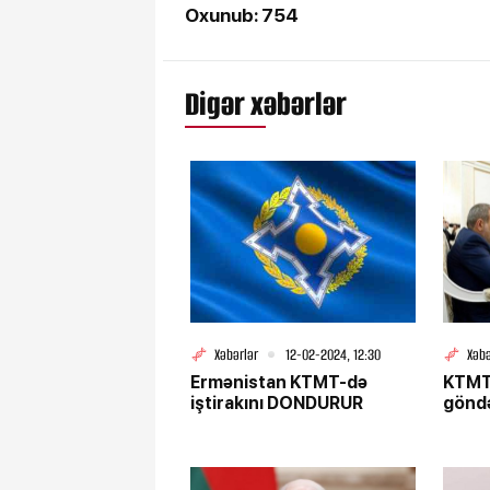
Oxunub: 754
Digər xəbərlər
Xəbərlər
12-02-2024, 12:30
Xəbə
Ermənistan KTMT-də
KTMT
iştirakını DONDURUR
göndə