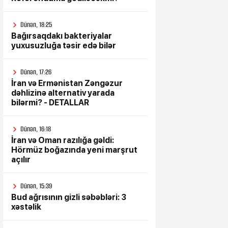
Dünən, 18:25
Bağırsaqdakı bakteriyalar
yuxusuzluğa təsir edə bilər
Dünən, 17:26
İran və Ermənistan Zəngəzur
dəhlizinə alternativ yarada
bilərmi? - DETALLAR
Dünən, 16:18
İran və Oman razılığa gəldi:
Hörmüz boğazında yeni marşrut
açılır
Dünən, 15:39
Bud ağrısının gizli səbəbləri: 3
xəstəlik