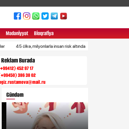
Mədənİyyət
Bİoqrafİya
5 ölkə, milyonlarla insan risk altında – BMT xəbərdarlıq etdi
İr
n Reklam Burada
 (+99412) 452 97 17
(+99450) 386 38 02
engiz.rustamova@mail.ru
Gündəm