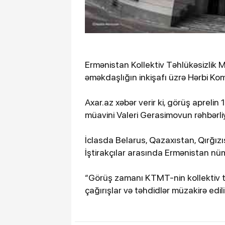
Ermənistan Kollektiv Təhlükəsizlik M
əməkdaşlığın inkişafı üzrə Hərbi Komi
Axar.az xəbər verir ki, görüş aprelin
müavini Valeri Gerasimovun rəhbərli
İclasda Belarus, Qazaxıstan, Qırğızı
İştirakçılar arasında Ermənistan n
“Görüş zamanı KTMT-nin kollektiv təh
çağırışlar və təhdidlər müzakirə edilib