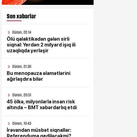
Son xəbərlər
Dünən, 22:14
Ölü qalaktikadan gələn sirli
siqnal: Yerdən 2 milyard işıq ili
uzaqlıqda yerləşir
Dünən, 21:30
Bu menopauza əlamətlərini
ağırlaşdıra bilər
Dünən, 20:51
45 ölkə, milyonlarla insan risk
altında – BMT xəbərdarlıq etdi
Dünən, 19:43
İrəvandan müsbət siqnallar:
Referenduma gediləcəkmi?