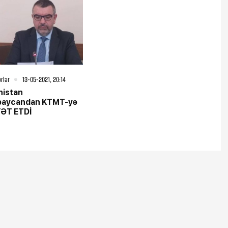
rlər
13-05-2021, 20:14
nistan
baycandan KTMT-yə
YƏT ETDİ