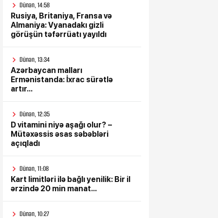
Dünən, 14:58
Rusiya, Britaniya, Fransa və
Almaniya: Vyanadakı gizli
görüşün təfərrüatı yayıldı
Dünən, 13:34
Azərbaycan malları
Ermənistanda: İxrac sürətlə
artır...
Dünən, 12:35
D vitamini niyə aşağı olur? –
Mütəxəssis əsas səbəbləri
açıqladı
Dünən, 11:08
Kart limitləri ilə bağlı yenilik: Bir il
ərzində 20 min manat...
Dünən, 10:27