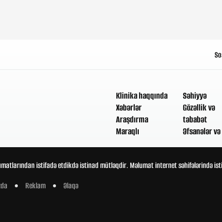
So
Klinika haqqında
Səhiyyə
Xəbərlər
Gözəllik və
Araşdırma
təbabət
Maraqlı
Əfsanələr və 
umatlarından istifadə etdikdə istinad mütləqdir. Məlumat internet səhifələrində is
zda
Reklam
Əlaqə