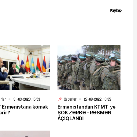
Paylaş:
rlər
31-03-2023, 15:53
Xəbərlər
27-09-2022, 18:35
 Ermənistana kömək
Ermənistandan KTMT-yə
rir?
ŞOK ZƏRBƏ - RƏSMƏN
AÇIQLANDI