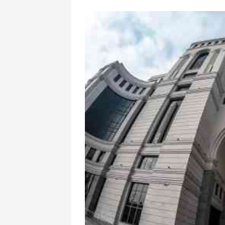
İran və Ermənis
dəhlizinə altern
bilərmi? - DETA