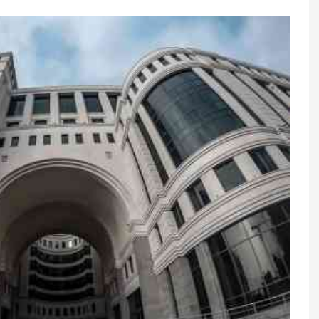
tan Zəngəzur
Ölü qalaktikadan gələn sirli
ativ yarada
siqnal: Yerdən 2 milyard işıq ili
LLAR
uzaqlıqda yerləşir