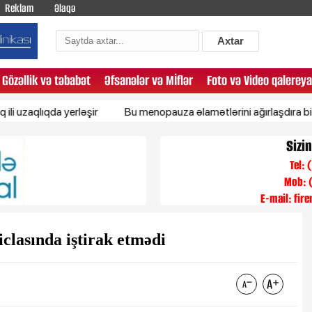
Reklam
Əlaqə
Axtar
Gözəllik və təbabət
Əfsanələr və Mİflər
Foto və Video qalereya
ıqda yerləşir
Bu menopauza əlamətlərini ağırlaşdıra bilər
4
Sizi
Tel:
Mob: 
E-mail:
fir
lasında iştirak etmədi