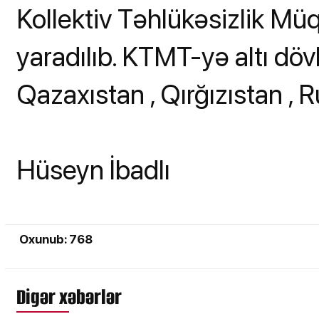
Kollektiv Təhlükəsizlik Müq
yaradılıb. KTMT-yə altı dövl
Qazaxıstan , Qırğızıstan , R
Hüseyn İbadlı
Oxunub: 768
Digər xəbərlər