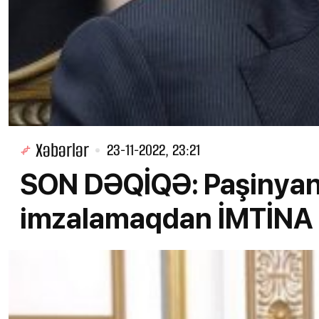
Xəbərlər
23-11-2022, 23:21
SON DƏQİQƏ: Paşinya
imzalamaqdan İMTİNA 