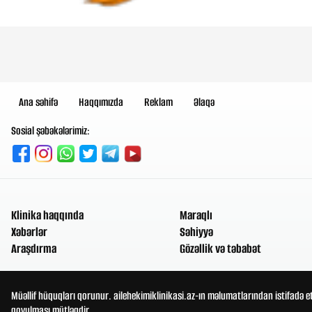
Ana səhifə
Haqqımızda
Reklam
Əlaqə
Sosial şəbəkələrimiz:
Klinika haqqında
Maraqlı
Xəbərlər
Səhiyyə
Araşdırma
Gözəllik və təbabət
Müəllif hüquqları qorunur. ailehekimiklinikasi.az-ın məlumatlarından istifadə e
qoyulması mütləqdir.