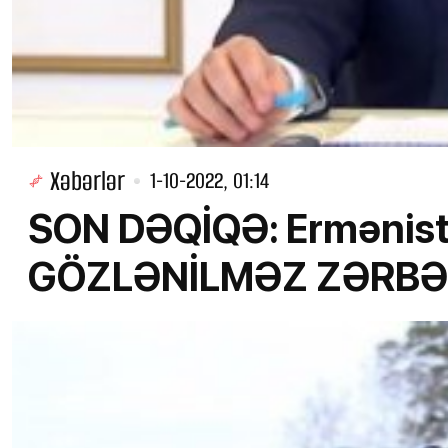
Xəbərlər
1-10-2022, 01:14
SON DƏQİQƏ: Ermənis
GÖZLƏNİLMƏZ ZƏRBƏ