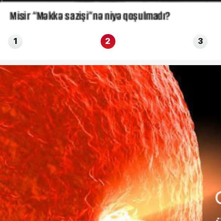
Misir “Məkkə sazişi”nə niyə qoşulmadı?
1
2
3