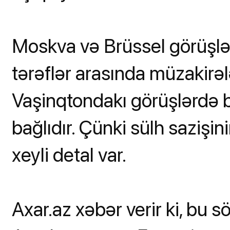
Moskva və Brüssel görüşlər
tərəflər arasında müzakirəl
Vaşinqtondakı görüşlərdə b
bağlıdır. Çünki sülh saziş
xeyli detal var.
Axar.az xəbər verir ki, bu s