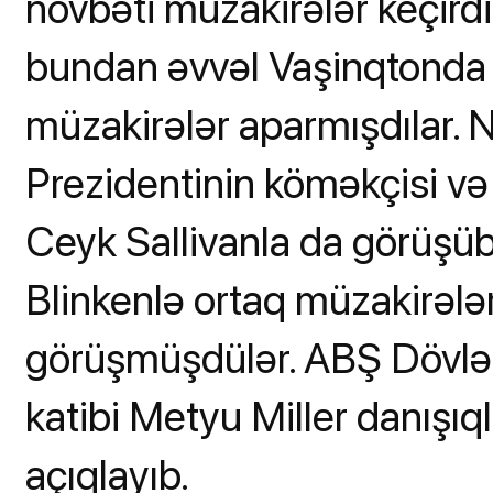
növbəti müzakirələr keçirdil
bundan əvvəl Vaşinqtonda 
müzakirələr aparmışdılar. 
Prezidentinin köməkçisi və 
Ceyk Sallivanla da görüşübl
Blinkenlə ortaq müzakirələ
görüşmüşdülər. ABŞ Dövlə
katibi Metyu Miller danışıq
açıqlayıb.