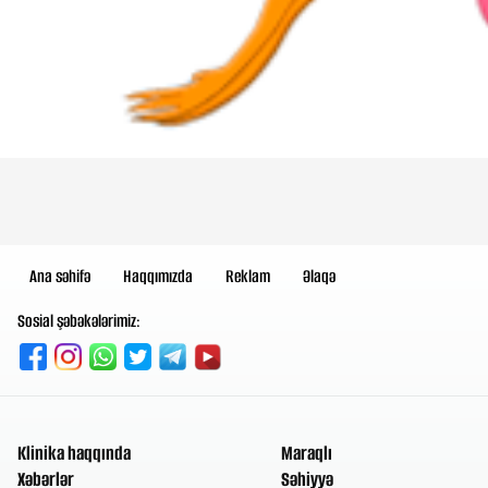
Ana səhifə
Haqqımızda
Reklam
Əlaqə
Sosial şəbəkələrimiz:
Klinika haqqında
Maraqlı
Xəbərlər
Səhiyyə