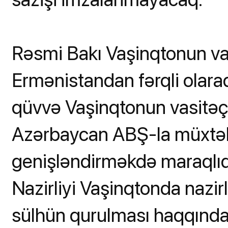
Rəsmi Bakı Vaşinqtonun vas
Ermənistandan fərqli olara
qüvvə Vaşinqtonun vasitəçil
Azərbaycan ABŞ-la müxtəli
genişləndirməkdə maraqlıdı
Nazirliyi Vaşinqtonda nazirl
sülhün qurulması haqqında i