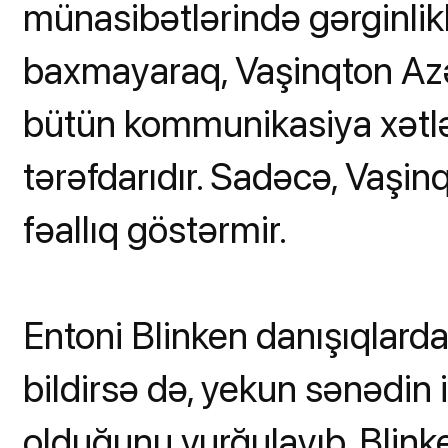
münasibətlərində gərginlikl
baxmayaraq, Vaşinqton Az
bütün kommunikasiya xətlə
tərəfdarıdır. Sadəcə, Vaşi
fəallıq göstərmir.
Entoni Blinken danışıqlarda
bildirsə də, yekun sənədin
olduğunu vurğulayıb. Blin