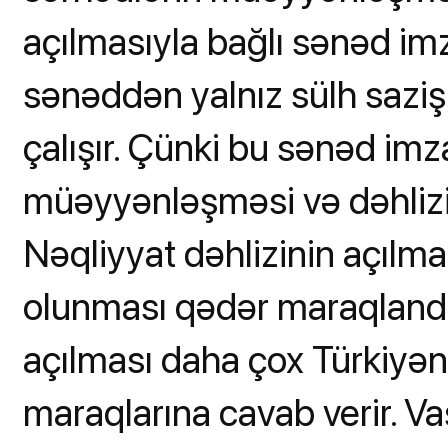
açılmasıyla bağlı sənəd im
sənəddən yalnız sülh saziş
çalışır. Çünki bu sənəd imz
müəyyənləşməsi və dəhlizi
Nəqliyyat dəhlizinin açılm
olunması qədər maraqlandır
açılması daha çox Türkiyən
maraqlarına cavab verir. V