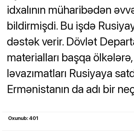
idxalının müharibədən əvvə
bildirmişdi. Bu işdə Rusiya
dəstək verir. Dövlət Depart
materialları başqa ölkələr
ləvazımatları Rusiyaya satd
Ermənistanın da adı bir neç
Oxunub: 401