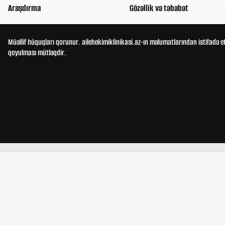
Araşdırma
Gözəllik və təbabət
Müəllif hüquqları qorunur. ailehekimiklinikasi.az-ın məlumatlarından istifadə e
qoyulması mütləqdir.