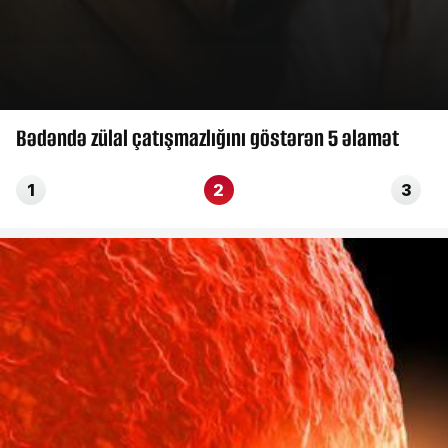
Bədəndə zülal çatışmazlığını göstərən 5 əlamət
1
2
3