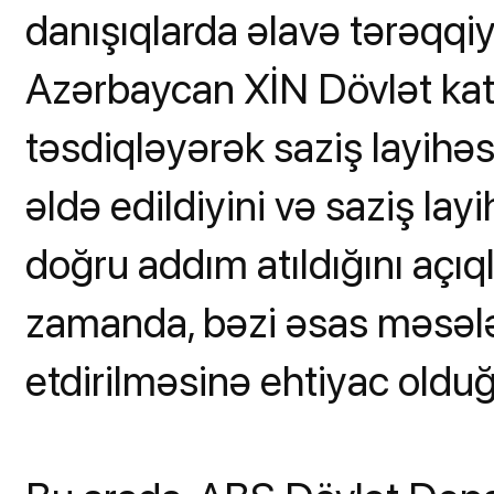
danışıqlarda əlavə tərəqqiy
Azərbaycan XİN Dövlət katib
təsdiqləyərək saziş layihəs
əldə edildiyini və saziş lay
doğru addım atıldığını açıq
zamanda, bəzi əsas məsələ
etdirilməsinə ehtiyac olduğ