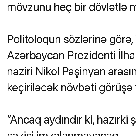
mövzunu heç bir dövlətlə 
Politoloqun sözlərinə görə
Azərbaycan Prezidenti İlh
naziri Nikol Paşinyan arası
keçiriləcək növbəti görüşə 
“Ancaq aydındır ki, hazırki 
sazişi imzalanmayacaq.