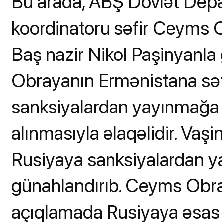
Bu arada, ABŞ Dövlət Depa
koordinatoru səfir Ceyms 
Baş nazir Nikol Paşinyanla
Obrayanın Ermənistana səf
sanksiyalardan yayınmağa 
alınmasıyla əlaqəlidir. Vaş
Rusiyaya sanksiyalardan 
günahlandırıb. Ceyms Obra
açıqlamada Rusiyaya əsas m