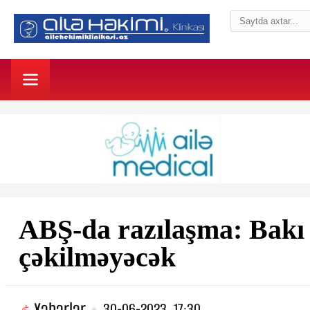
ABŞ-da razılaşma: Bakı
çəkilməyəcək
Xəbərlər
30-06-2023, 17:30