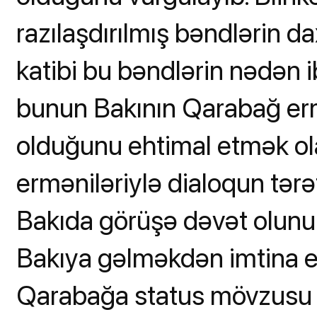
razılaşdırılmış bəndlərin da
katibi bu bəndlərin nədən 
bunun Bakının Qarabağ erm
olduğunu ehtimal etmək ol
erməniləriylə dialoqun tərəf
Bakıda görüşə dəvət olunu
Bakıya gəlməkdən imtina e
Qarabağa status mövzusu 