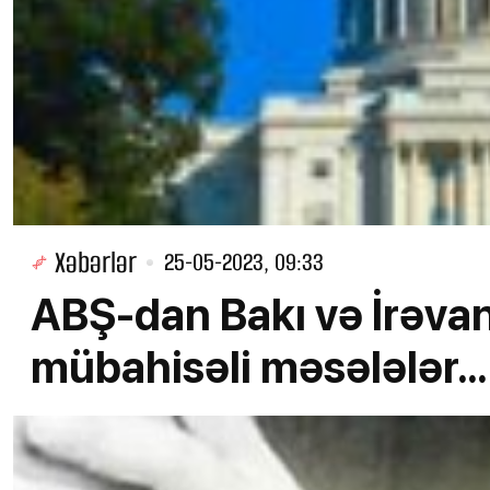
Xəbərlər
25-05-2023, 09:33
ABŞ-dan Bakı və İrəva
mübahisəli məsələlər...