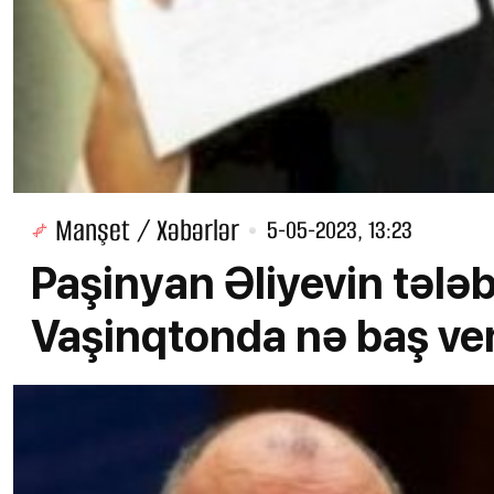
Manşet / Xəbərlər
5-05-2023, 13:23
Paşinyan Əliyevin tələ
Vaşinqtonda nə baş ve