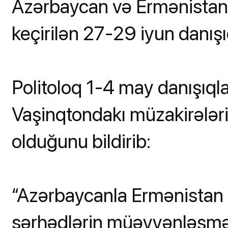
Azərbaycan və Ermənistan 
keçirilən 27-29 iyun danışı
Politoloq 1-4 may danışıql
Vaşinqtondakı müzakirələri
olduğunu bildirib:
“Azərbaycanla Ermənistan a
sərhədlərin müəyyənləşməs