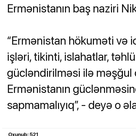
Ermənistanın baş naziri Ni
“Ermənistan hökuməti və i
işləri, tikinti, islahatlar, tə
gücləndirilməsi ilə məşğul o
Ermənistanın güclənməsind
sapmamalıyıq”, - deyə o əl
Oxunub: 521