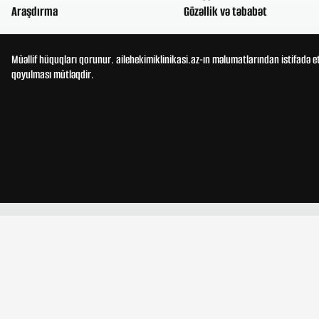
Araşdırma
Gözəllik və təbabət
Müəllif hüquqları qorunur. ailehekimiklinikasi.az-ın məlumatlarından istifadə e
qoyulması mütləqdir.