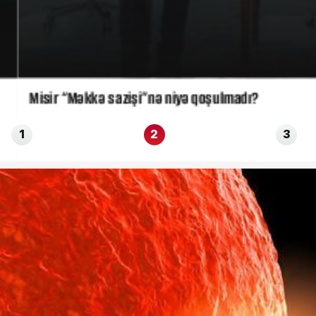
Misir “Məkkə sazişi”nə niyə qoşulmadı?
1
2
3