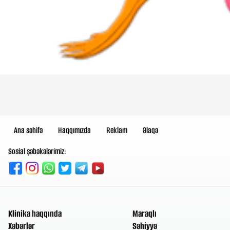
Ana səhifə
Haqqımızda
Reklam
Əlaqə
Sosial şəbəkələrimiz:
Klinika haqqında
Maraqlı
Xəbərlər
Səhiyyə