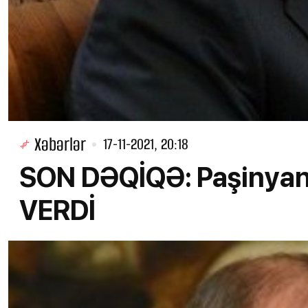
Xəbərlər
17-11-2021, 20:18
SON DƏQİQƏ: Paşinyan 
VERDİ