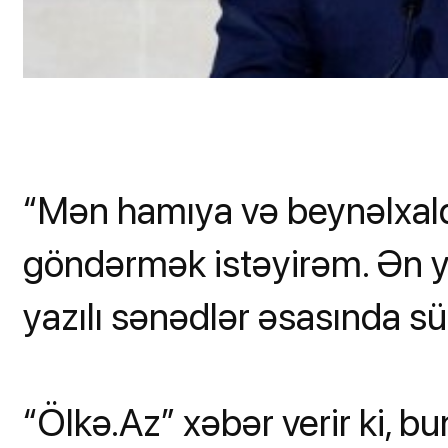
“Mən hamıya və beynəlxalq
göndərmək istəyirəm. Ən y
yazılı sənədlər əsasında sül
“Ölkə.Az” xəbər verir ki, b