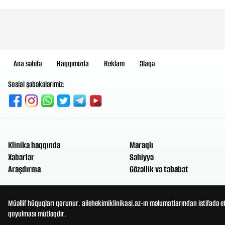
Ana səhifə
Haqqımızda
Reklam
Əlaqə
Sosial şəbəkələrimiz:
Klinika haqqında
Maraqlı
Xəbərlər
Səhiyyə
Araşdırma
Gözəllik və təbabət
Müəllif hüquqları qorunur. ailehekimiklinikasi.az-ın məlumatlarından istifadə e
qoyulması mütləqdir.