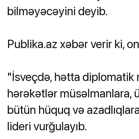
bilməyəcəyini deyib.
Publika.az xəbər verir ki, o
"İsveçdə, hətta diplomatik 
hərəkətlər müsəlmanlara, 
bütün hüquq və azadlıqlara 
lideri vurğulayıb.