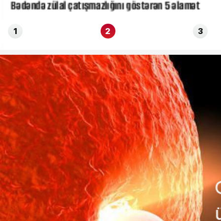
Bədəndə zülal çatışmazlığını göstərən 5 əlamət
1
2
3