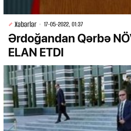
Xəbərlər
17-05-2022, 01:37
Ərdoğandan Qərbə NÖV
ELAN ETDI