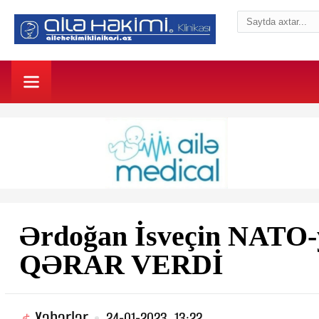
Ərdoğan İsveçin NATO-y
QƏRAR VERDİ
Xəbərlər
24-01-2023, 13:22