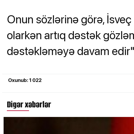
Onun sözlərinə görə, İsveç 
olarkən artıq dəstək gözləm
dəstəkləməyə davam edir"
Oxunub: 1 022
Digər xəbərlər