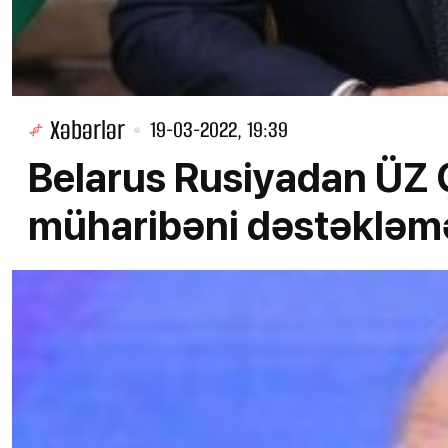
Xəbərlər
19-03-2022, 19:39
Belarus Rusiyadan ÜZ 
müharibəni dəstəkləmə