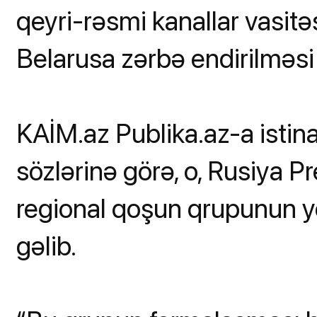
qeyri-rəsmi kanallar vasit
Belarusa zərbə endirilməsi 
KAİM.az Publika.az-a istina
sözlərinə görə, o, Rusiya Pr
regional qoşun qrupunun yer
gəlib.