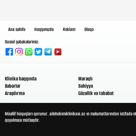
Ana səhifə
Haqqımızda
Reklam
Əlaqə
Sosial şəbəkələrimiz:
Klinika haqqında
Maraqlı
Xəbərlər
Səhiyyə
Araşdırma
Gözəllik və təbabət
Müəllif hüquqları qorunur. ailehekimiklinikasi.az-ın məlumatlarından istifadə e
qoyulması mütləqdir.