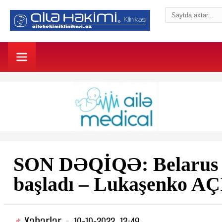
SON DƏQİQƏ: Belarus
başladı – Lukaşenko 
Xəbərlər
10-10-2022, 13:49