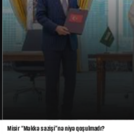
Misir “Məkkə sazişi”nə niyə qoşulmadı?