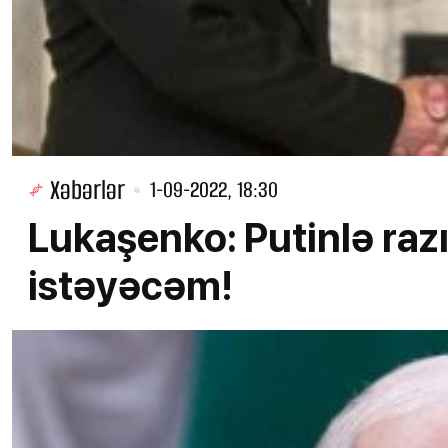
Xəbərlər
1-09-2022, 18:30
Lukaşenko: Putinlə razı
istəyəcəm!