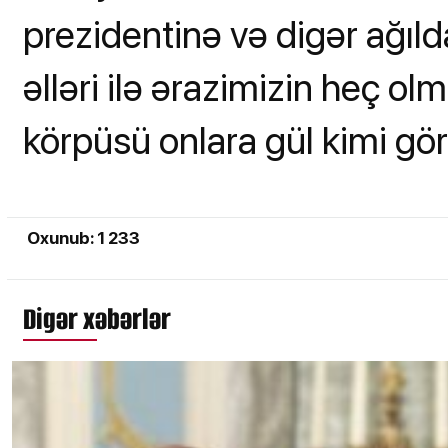
prezidentinə və digər ağılda
əlləri ilə ərazimizin heç o
körpüsü onlara gül kimi gör
Oxunub: 1 233
Digər xəbərlər