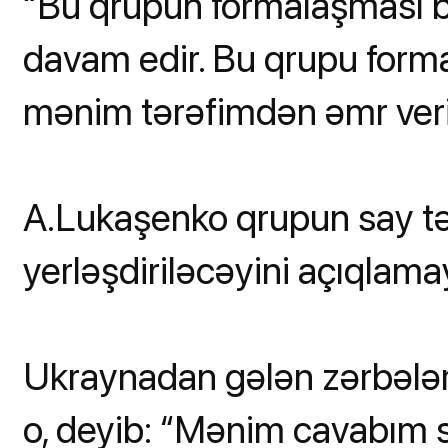
“Bu qrupun formalaşması b
davam edir. Bu qrupu form
mənim tərəfimdən əmr verild
A.Lukaşenko qrupun say tə
yerləşdiriləcəyini açıqlama
Ukraynadan gələn zərbələrl
o, deyib: “Mənim cavabım 