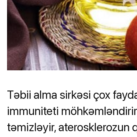
Təbii alma sirkəsi çox fayd
immuniteti möhkəmləndirir, 
təmizləyir, aterosklerozun qa