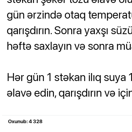
gün ərzində otaq temperat
qarışdırın. Sonra yaxşı süz
həftə saxlayın və sonra müa
Hər gün 1 stəkan ilıq suya 1 
əlavə edin, qarışdırın və iç
Oxunub: 4 328