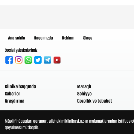
Ana səhifə
Haqqımızda
Reklam
Əlaqə
Sosial şəbəkələrimiz:
Klinika haqqında
Maraqlı
Xəbərlər
Səhiyyə
Araşdırma
Gözəllik və təbabət
Müəllif hüquqları qorunur. ailehekimiklinikasi.az-ın məlumatlarından istifadə e
qoyulması mütləqdir.