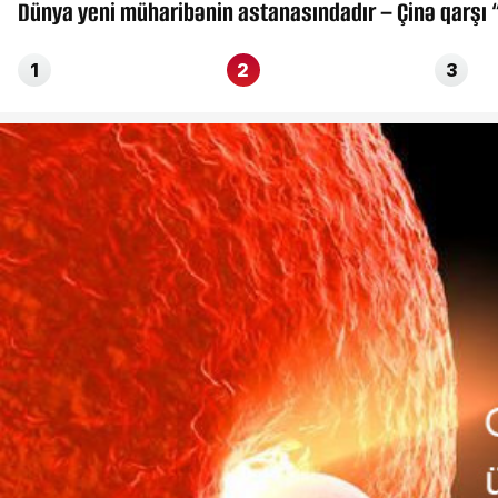
Dünya yeni müharibənin astanasındadır – Çinə qarşı
1
2
3