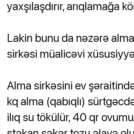
yaxşılaşdırır, arıqlamağa k
Lakin bunu da nəzərə almaq 
sirkəsi müalicəvi xüsusiyyə
Alma sirkəsini ev şəraitind
kq alma (qabıqlı) sürtgəcdə
ilıq su tökülür, 40 qr ovum
stəkan şəkər tozu əlavə olun